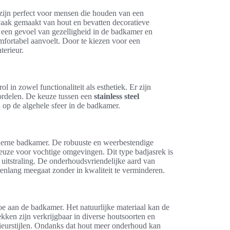
ijn perfect voor mensen die houden van een
 vaak gemaakt van hout en bevatten decoratieve
een gevoel van gezelligheid in de badkamer en
mfortabel aanvoelt. Door te kiezen voor een
terieur.
l in zowel functionaliteit als esthetiek. Er zijn
ordelen. De keuze tussen een
stainless steel
op de algehele sfeer in de badkamer.
derne badkamer. De robuuste en weerbestendige
euze voor vochtige omgevingen. Dit type badjasrek is
e uitstraling. De onderhoudsvriendelijke aard van
arenlang meegaat zonder in kwaliteit te verminderen.
e aan de badkamer. Het natuurlijke materiaal kan de
kken zijn verkrijgbaar in diverse houtsoorten en
erieurstijlen. Ondanks dat hout meer onderhoud kan