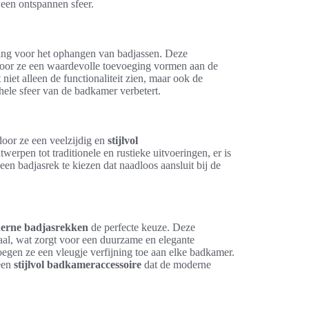
r een ontspannen sfeer.
sing voor het ophangen van badjassen. Deze
rdoor ze een waardevolle toevoeging vormen aan de
iet alleen de functionaliteit zien, maar ook de
gehele sfeer van de badkamer verbetert.
door ze een veelzijdig en
stijlvol
rpen tot traditionele en rustieke uitvoeringen, er is
en badjasrek te kiezen dat naadloos aansluit bij de
erne badjasrekken
de perfecte keuze. Deze
taal, wat zorgt voor een duurzame en elegante
oegen ze een vleugje verfijning toe aan elke badkamer.
 een
stijlvol badkameraccessoire
dat de moderne