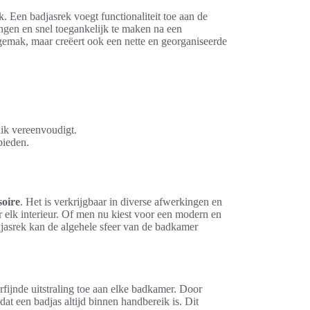
k. Een badjasrek voegt functionaliteit toe aan de
gen en snel toegankelijk te maken na een
 gemak, maar creëert ook een nette en georganiseerde
uik vereenvoudigt.
bieden.
soire
. Het is verkrijgbaar in diverse afwerkingen en
r elk interieur. Of men nu kiest voor een modern en
adjasrek kan de algehele sfeer van de badkamer
fijnde uitstraling toe aan elke badkamer. Door
 dat een badjas altijd binnen handbereik is. Dit