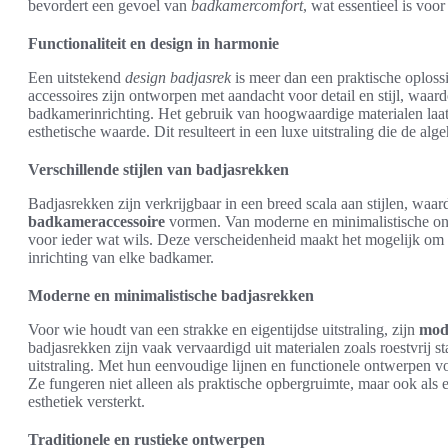
bevordert een gevoel van
badkamercomfort
, wat essentieel is voo
Functionaliteit en design in harmonie
Een uitstekend
design badjasrek
is meer dan een praktische oplos
accessoires zijn ontworpen met aandacht voor detail en stijl, waa
badkamerinrichting. Het gebruik van hoogwaardige materialen laat n
esthetische waarde. Dit resulteert in een luxe uitstraling die de al
Verschillende stijlen van badjasrekken
Badjasrekken zijn verkrijgbaar in een breed scala aan stijlen, waar
badkameraccessoire
vormen. Van moderne en minimalistische ontwe
voor ieder wat wils. Deze verscheidenheid maakt het mogelijk om e
inrichting van elke badkamer.
Moderne en minimalistische badjasrekken
Voor wie houdt van een strakke en eigentijdse uitstraling, zijn
mod
badjasrekken zijn vaak vervaardigd uit materialen zoals roestvrij s
uitstraling. Met hun eenvoudige lijnen en functionele ontwerpen v
Ze fungeren niet alleen als praktische opbergruimte, maar ook als
esthetiek versterkt.
Traditionele en rustieke ontwerpen