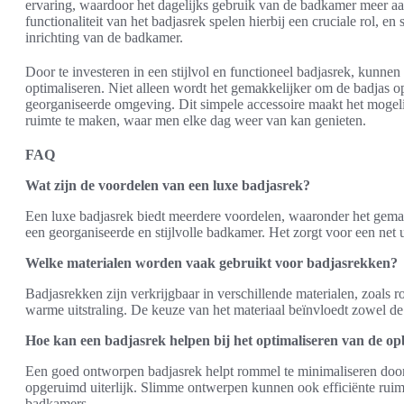
ervaring, waardoor het dagelijks gebruik van de badkamer meer aanv
functionaliteit van het badjasrek spelen hierbij een cruciale rol, e
inrichting van de badkamer.
Door te investeren in een stijlvol en functioneel badjasrek, kunne
optimaliseren. Niet alleen wordt het gemakkelijker om de badjas op
georganiseerde omgeving. Dit simpele accessoire maakt het mogel
ruimte te maken, waar men elke dag weer van kan genieten.
FAQ
Wat zijn de voordelen van een luxe badjasrek?
Een luxe badjasrek biedt meerdere voordelen, waaronder het gema
een georganiseerde en stijlvolle badkamer. Het zorgt voor een net u
Welke materialen worden vaak gebruikt voor badjasrekken?
Badjasrekken zijn verkrijgbaar in verschillende materialen, zoals 
warme uitstraling. De keuze van het materiaal beïnvloedt zowel de f
Hoe kan een badjasrek helpen bij het optimaliseren van de o
Een goed ontworpen badjasrek helpt rommel te minimaliseren door b
opgeruimd uiterlijk. Slimme ontwerpen kunnen ook efficiënte ruim
badkamers.