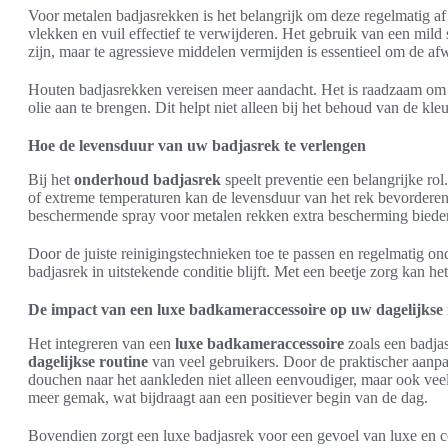
Voor metalen badjasrekken is het belangrijk om deze regelmatig a
vlekken en vuil effectief te verwijderen. Het gebruik van een mi
zijn, maar te agressieve middelen vermijden is essentieel om de a
Houten badjasrekken vereisen meer aandacht. Het is raadzaam om e
olie aan te brengen. Dit helpt niet alleen bij het behoud van de kle
Hoe de levensduur van uw badjasrek te verlengen
Bij het
onderhoud badjasrek
speelt preventie een belangrijke rol
of extreme temperaturen kan de levensduur van het rek bevordere
beschermende spray voor metalen rekken extra bescherming biede
Door de juiste reinigingstechnieken toe te passen en regelmatig on
badjasrek in uitstekende conditie blijft. Met een beetje zorg kan he
De impact van een luxe badkameraccessoire op uw dagelijkse 
Het integreren van een
luxe badkameraccessoire
zoals een badja
dagelijkse routine
van veel gebruikers. Door de praktischer aanp
douchen naar het aankleden niet alleen eenvoudiger, maar ook vee
meer gemak, wat bijdraagt aan een positiever begin van de dag.
Bovendien zorgt een luxe badjasrek voor een gevoel van luxe en c