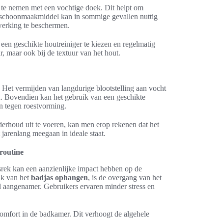
f te nemen met een vochtige doek. Dit helpt om
ld schoonmaakmiddel kan in sommige gevallen nuttig
fwerking te beschermen.
en geschikte houtreiniger te kiezen en regelmatig
ur, maar ook bij de textuur van het hout.
. Het vermijden van langdurige blootstelling aan vocht
n. Bovendien kan het gebruik van een geschikte
n tegen roestvorming.
derhoud uit te voeren, kan men erop rekenen dat het
t jarenlang meegaan in ideale staat.
routine
srek kan een aanzienlijke impact hebben op de
ak van het
badjas ophangen
, is de overgang van het
l aangenamer. Gebruikers ervaren minder stress en
omfort in de badkamer. Dit verhoogt de algehele