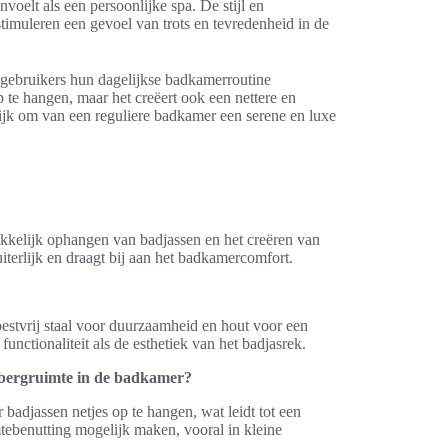
oelt als een persoonlijke spa. De stijl en
n stimuleren een gevoel van trots en tevredenheid in de
n gebruikers hun dagelijkse badkamerroutine
 te hangen, maar het creëert ook een nettere en
ijk om van een reguliere badkamer een serene en luxe
kkelijk ophangen van badjassen en het creëren van
iterlijk en draagt bij aan het badkamercomfort.
roestvrij staal voor duurzaamheid en hout voor een
unctionaliteit als de esthetiek van het badjasrek.
pbergruimte in de badkamer?
adjassen netjes op te hangen, wat leidt tot een
tebenutting mogelijk maken, vooral in kleine