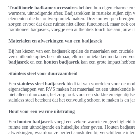
Traditionele badkameraccessoires
hebben hun eigen charme en z
warmere, uitnodigende sfeer. Badjasrekken in rustieke stijlen zijn
elementen die het ontwerp uniek maken. Deze ontwerpen brengen 
zorgen ervoor dat deze ruimte niet alleen functioneel, maar ook co
traditioneel badjasrek, voeg je een authentiek touch toe aan jouw in
Materialen en afwerkingen van een badjasrek
Bij het kiezen van een badjasrek spelen de materialen een cruciale ro
verschillende opties beschikbaar, elk met unieke kenmerken en vo
badjasrek
en een
houten badjasrek
kan een grote impact hebben 
Stainless steel voor duurzaamheid
Een
stainless steel badjasrek
biedt tal van voordelen voor de mo
eigenschappen van RVS maken het materiaal tot een uitstekende k
niet alleen duurzaam, het zorgt ook voor een strakke en eigentijds
stainless steel betekent dat het eenvoudig schoon te maken is en j
Hout voor een warme uitstraling
Een
houten badjasrek
voegt een zekere warmte en gezelligheid to
ruimte een uitnodigende en huiselijke sfeer geven. Houten badjasre
afwerkingen, waardoor ze perfect aansluiten bij verschillende int