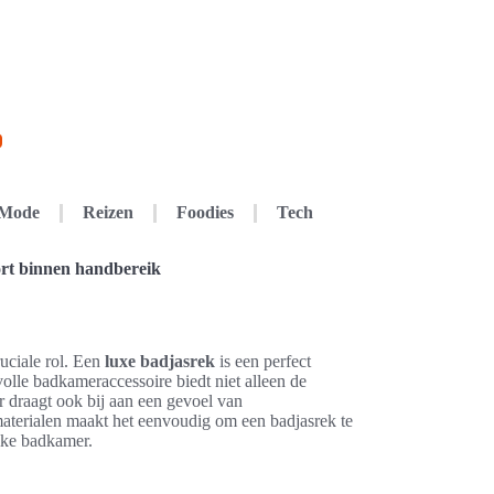
Mode
Reizen
Foodies
Tech
rt binnen handbereik
uciale rol. Een
luxe badjasrek
is een perfect
lvolle badkameraccessoire biedt niet alleen de
 draagt ook bij aan een gevoel van
 materialen maakt het eenvoudig om een badjasrek te
elke badkamer.