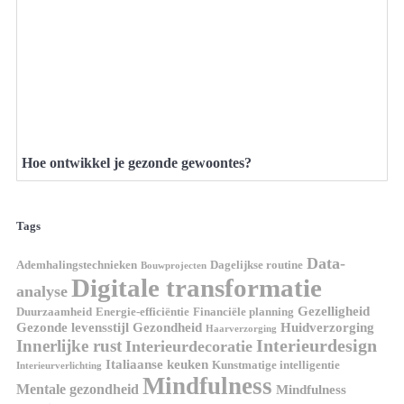
Hoe ontwikkel je gezonde gewoontes?
Tags
Data-
Ademhalingstechnieken
Dagelijkse routine
Bouwprojecten
Digitale transformatie
analyse
Gezelligheid
Duurzaamheid
Energie-efficiëntie
Financiële planning
Gezonde levensstijl
Gezondheid
Huidverzorging
Haarverzorging
Interieurdesign
Innerlijke rust
Interieurdecoratie
Italiaanse keuken
Kunstmatige intelligentie
Interieurverlichting
Mindfulness
Mentale gezondheid
Mindfulness