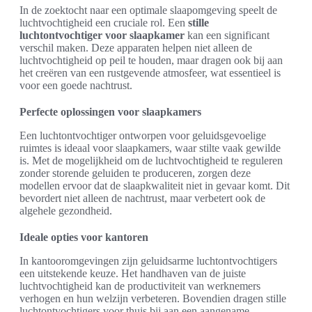
In de zoektocht naar een optimale slaapomgeving speelt de
luchtvochtigheid een cruciale rol. Een
stille
luchtontvochtiger voor slaapkamer
kan een significant
verschil maken. Deze apparaten helpen niet alleen de
luchtvochtigheid op peil te houden, maar dragen ook bij aan
het creëren van een rustgevende atmosfeer, wat essentieel is
voor een goede nachtrust.
Perfecte oplossingen voor slaapkamers
Een luchtontvochtiger ontworpen voor geluidsgevoelige
ruimtes is ideaal voor slaapkamers, waar stilte vaak gewilde
is. Met de mogelijkheid om de luchtvochtigheid te reguleren
zonder storende geluiden te produceren, zorgen deze
modellen ervoor dat de slaapkwaliteit niet in gevaar komt. Dit
bevordert niet alleen de nachtrust, maar verbetert ook de
algehele gezondheid.
Ideale opties voor kantoren
In kantooromgevingen zijn geluidsarme luchtontvochtigers
een uitstekende keuze. Het handhaven van de juiste
luchtvochtigheid kan de productiviteit van werknemers
verhogen en hun welzijn verbeteren. Bovendien dragen stille
luchtontvochtigers voor thuis bij aan een aangename