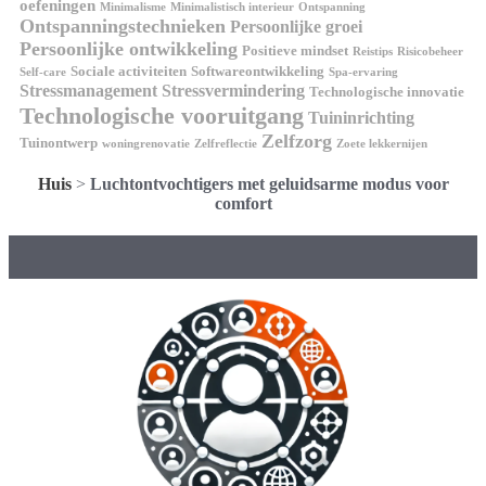
oefeningen
Minimalisme
Minimalistisch interieur
Ontspanning
Ontspanningstechnieken
Persoonlijke groei
Persoonlijke ontwikkeling
Positieve mindset
Reistips
Risicobeheer
Sociale activiteiten
Softwareontwikkeling
Self-care
Spa-ervaring
Stressmanagement
Stressvermindering
Technologische innovatie
Technologische vooruitgang
Tuininrichting
Zelfzorg
Tuinontwerp
woningrenovatie
Zelfreflectie
Zoete lekkernijen
Huis
>
Luchtontvochtigers met geluidsarme modus voor
comfort