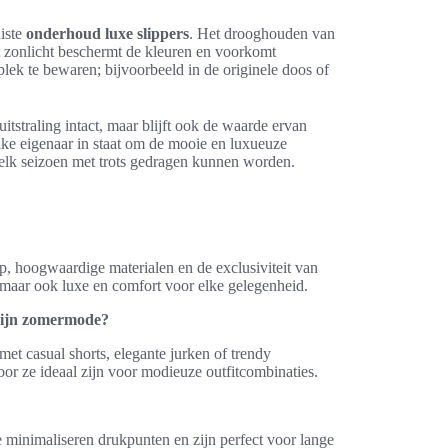
uiste
onderhoud luxe slippers
. Het drooghouden van
ct zonlicht beschermt de kleuren en voorkomt
lek te bewaren; bijvoorbeeld in de originele doos of
uitstraling intact, maar blijft ook de waarde ervan
ke eigenaar in staat om de mooie en luxueuze
e elk seizoen met trots gedragen kunnen worden.
p, hoogwaardige materialen en de exclusiviteit van
, maar ook luxe en comfort voor elke gelegenheid.
 mijn zomermode?
et casual shorts, elegante jurken of trendy
oor ze ideaal zijn voor modieuze outfitcombinaties.
e minimaliseren drukpunten en zijn perfect voor lange