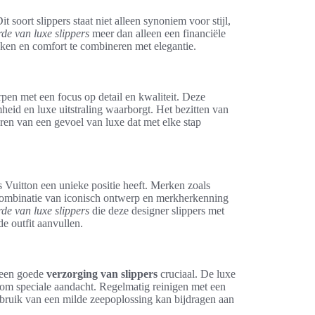
t soort slippers staat niet alleen synoniem voor stijl,
de van luxe slippers
meer dan alleen een financiële
ukken en comfort te combineren met elegantie.
rpen met een focus op detail en kwaliteit. Deze
heid en luxe uitstraling waarborgt. Het bezitten van
ren van een gevoel van luxe dat met elke stap
is Vuitton een unieke positie heeft. Merken zoals
combinatie van iconisch ontwerp en merkherkenning
de van luxe slippers
die deze designer slippers met
e outfit aanvullen.
s een goede
verzorging van slippers
cruciaal. De luxe
n om speciale aandacht. Regelmatig reinigen met een
gebruik van een milde zeepoplossing kan bijdragen aan