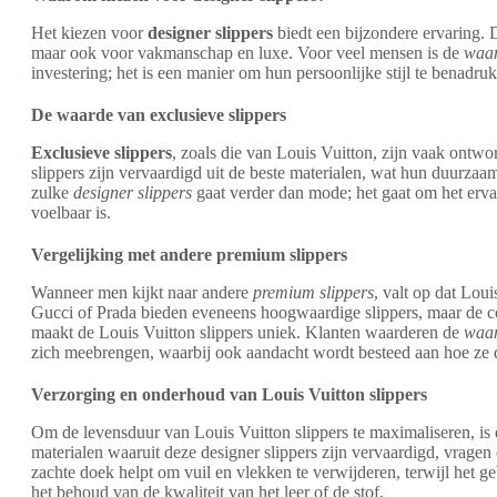
Het kiezen voor
designer slippers
biedt een bijzondere ervaring. Di
maar ook voor vakmanschap en luxe. Voor veel mensen is de
waar
investering; het is een manier om hun persoonlijke stijl te benadr
De waarde van exclusieve slippers
Exclusieve slippers
, zoals die van Louis Vuitton, zijn vaak ontwo
slippers zijn vervaardigd uit de beste materialen, wat hun duurzaam
zulke
designer slippers
gaat verder dan mode; het gaat om het erva
voelbaar is.
Vergelijking met andere premium slippers
Wanneer men kijkt naar andere
premium slippers
, valt op dat Lou
Gucci of Prada bieden eveneens hoogwaardige slippers, maar de 
maakt de Louis Vuitton slippers uniek. Klanten waarderen de
waar
zich meebrengen, waarbij ook aandacht wordt besteed aan hoe ze d
Verzorging en onderhoud van Louis Vuitton slippers
Om de levensduur van Louis Vuitton slippers te maximaliseren, i
materialen waaruit deze designer slippers zijn vervaardigd, vrage
zachte doek helpt om vuil en vlekken te verwijderen, terwijl het 
het behoud van de kwaliteit van het leer of de stof.