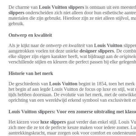
De charme van
Louis Vuitton slippers
is ontstaan uit een meeste
slippers
onderscheiden zich niet alleen door hun esthetische aant
materialen die zijn gebruikt. Hierdoor zijn ze niet alleen stijlvol
gebruik.
Ontwerp en kwaliteit
Als je kijkt naar de
ontwerp en kwaliteit
van
Louis Vuitton
slippe
aangetrokken voelen tot deze unieke
designer slippers
. De combin
elke slipper zijn eigen karakter heeft, wat bijdraagt aan de
originel
verschillende stijlen en kleuren die perfect passen bij elke gelegenh
Historie van het merk
De geschiedenis van
Louis Vuitton
begint in 1854, toen het merk
het begin af aan legde Louis Vuitton de focus op luxe en stijl, wat
tijds hebben doorstaan. De evolutie van het merk, met de ontwikke
oprichting van een wereldwijd erkend symbool van exclusiviteit en
Louis Vuitton slippers: Voor een zomerse uitstraling met klass
Het kiezen voor
luxe slippers
gaat verder dan enkel stijl. Louis V
zich mee die ze tot de perfecte keuze maken voor iedere zomer. Lux
aantrekkingskracht, maar zorgen ook voor comfort en ondersteuning