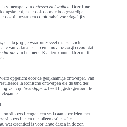
rlijk samenspel van
ontwerp en kwaliteit
. Deze
luxe
rekkingskracht, maar ook door de hoogwaardige
, maar ook duurzaam en comfortabel voor dagelijks
rs, dan begrijp je waarom zoveel mensen zich
atie van vakmanschap en innovatie zorgt ervoor dat
e charme
van het merk. Klanten kunnen kiezen uit
eid.
 werd opgericht door de gelijknamige ontwerper. Van
 resulteerde in iconische ontwerpen die de tand des
ling van zijn
luxe slippers
, heeft bijgedragen aan de
 elegantie.
e
uitton slippers brengen een scala aan voordelen met
e slippers bieden niet alleen esthetische
, wat essentieel is voor lange dagen in de zon.