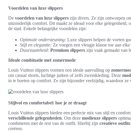
Voordelen van luxe slippers
De
voordelen van luxe slippers
zijn divers. Ze zijn ontworpen om
uitzonderlijk comfort. Dit maakt ze ideaal voor elke gelegenheid, of
de stad. Enkele belangrijke voordelen zijn:
Optimale ondersteuning:
Luxe slippers helpen de voeten go
Stijl en elegantie:
Ze voegen een vleugje klasse toe aan elke 
Duurzaamheid:
Premium slippers
zijn vaak gemaakt van h
Ideale combinatie met zomermode
Louis Vuitton slippers vormen een ideale aanvulling op
zomermo
om casual shorts, luchtige jurken of zelfs zwemkleding. Deze
modi
in te boeten op comfort. Ze zijn bijzonder veelzijdig, waardoor ze 
Stijlvol en comfortabel: hoe je ze draagt
Louis Vuitton slippers bieden een perfecte mix van stijl en comfort
verschillende gelegenheden
. Om deze
modieuze slippers
optimaa
combineren met de rest van de outfit. Hierbij zijn
creatieve outfit
creëren.