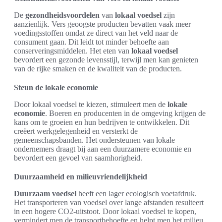
De
gezondheidsvoordelen
van
lokaal voedsel
zijn
aanzienlijk. Vers geoogste producten bevatten vaak meer
voedingsstoffen omdat ze direct van het veld naar de
consument gaan. Dit leidt tot minder behoefte aan
conserveringsmiddelen. Het eten van
lokaal voedsel
bevordert een gezonde levensstijl, terwijl men kan genieten
van de rijke smaken en de kwaliteit van de producten.
Steun de lokale economie
Door lokaal voedsel te kiezen, stimuleert men de
lokale
economie
. Boeren en producenten in de omgeving krijgen de
kans om te groeien en hun bedrijven te ontwikkelen. Dit
creëert werkgelegenheid en versterkt de
gemeenschapsbanden. Het ondersteunen van lokale
ondernemers draagt bij aan een duurzamere economie en
bevordert een gevoel van saamhorigheid.
Duurzaamheid en milieuvriendelijkheid
Duurzaam voedsel
heeft een lager ecologisch voetafdruk.
Het transporteren van voedsel over lange afstanden resulteert
in een hogere CO2-uitstoot. Door lokaal voedsel te kopen,
vermindert men de transportbehoefte en helpt men het milieu.