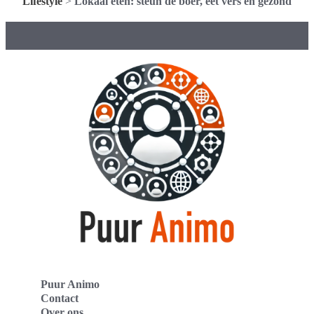
Lifestyle
>
Lokaal eten: steun de boer, eet vers en gezond
Puur Animo
Contact
Over ons