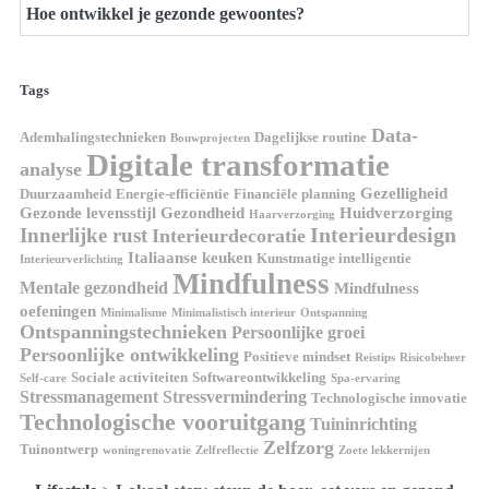
Hoe ontwikkel je gezonde gewoontes?
Tags
Data-
Ademhalingstechnieken
Dagelijkse routine
Bouwprojecten
Digitale transformatie
analyse
Gezelligheid
Duurzaamheid
Energie-efficiëntie
Financiële planning
Gezonde levensstijl
Gezondheid
Huidverzorging
Haarverzorging
Interieurdesign
Innerlijke rust
Interieurdecoratie
Italiaanse keuken
Kunstmatige intelligentie
Interieurverlichting
Mindfulness
Mentale gezondheid
Mindfulness
oefeningen
Minimalisme
Minimalistisch interieur
Ontspanning
Ontspanningstechnieken
Persoonlijke groei
Persoonlijke ontwikkeling
Positieve mindset
Reistips
Risicobeheer
Sociale activiteiten
Softwareontwikkeling
Self-care
Spa-ervaring
Stressmanagement
Stressvermindering
Technologische innovatie
Technologische vooruitgang
Tuininrichting
Zelfzorg
Tuinontwerp
woningrenovatie
Zelfreflectie
Zoete lekkernijen