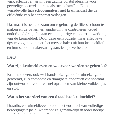
vaak effectiever, terwijl een zachte borstel ideaal is voor
gevoelige oppervlakken zoals meubelstoffen. Dit zijn
waardevolle
tips schoonmaken met kruimeldief
die de
efficiëntie van het apparaat verhogen.
Daarnaast is het raadzaam om regelmatig de filters schoon te
maken en de batterij en aandrijving te controleren. Goed
onderhoud draagt bij aan een langdurige en optimale werking
van de kruimeldief. Door deze eenvoudige, maar effectieve
tips te volgen, kan men het meeste halen uit hun kruimeldief
en hun schoonmaakervaring aanzienlijk verbeteren.
FAQ
Wat zijn kruimeldieven en waarvoor worden ze gebruikt?
Kruimeldieven, ook wel handstofzuigers of kruimelzuigers
genoemd, zijn compacte en draagbare apparaten die speciaal
zijn ontworpen voor het snel opruimen van kleine vuildeeltjes
en stof.
Wat is het voordeel van een draadloze kruimeldief?
Draadloze kruimeldieven bieden het voordeel van volledige
bewegingsvrijheid, waardoor ze gemakkelijk in ieder hoekje