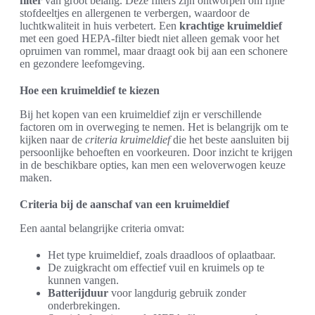
filter
van groot belang. Deze filters zijn ontworpen om fijne
stofdeeltjes en allergenen te verbergen, waardoor de
luchtkwaliteit in huis verbetert. Een
krachtige kruimeldief
met een goed HEPA-filter biedt niet alleen gemak voor het
opruimen van rommel, maar draagt ook bij aan een schonere
en gezondere leefomgeving.
Hoe een kruimeldief te kiezen
Bij het kopen van een kruimeldief zijn er verschillende
factoren om in overweging te nemen. Het is belangrijk om te
kijken naar de
criteria kruimeldief
die het beste aansluiten bij
persoonlijke behoeften en voorkeuren. Door inzicht te krijgen
in de beschikbare opties, kan men een weloverwogen keuze
maken.
Criteria bij de aanschaf van een kruimeldief
Een aantal belangrijke criteria omvat:
Het type kruimeldief, zoals draadloos of oplaatbaar.
De zuigkracht om effectief vuil en kruimels op te
kunnen vangen.
Batterijduur
voor langdurig gebruik zonder
onderbrekingen.