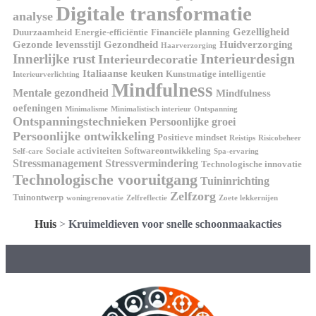
Digitale transformatie
analyse
Gezelligheid
Duurzaamheid
Energie-efficiëntie
Financiële planning
Gezonde levensstijl
Gezondheid
Huidverzorging
Haarverzorging
Interieurdesign
Innerlijke rust
Interieurdecoratie
Italiaanse keuken
Kunstmatige intelligentie
Interieurverlichting
Mindfulness
Mentale gezondheid
Mindfulness
oefeningen
Minimalisme
Minimalistisch interieur
Ontspanning
Ontspanningstechnieken
Persoonlijke groei
Persoonlijke ontwikkeling
Positieve mindset
Reistips
Risicobeheer
Sociale activiteiten
Softwareontwikkeling
Self-care
Spa-ervaring
Stressmanagement
Stressvermindering
Technologische innovatie
Technologische vooruitgang
Tuininrichting
Zelfzorg
Tuinontwerp
woningrenovatie
Zelfreflectie
Zoete lekkernijen
Huis
>
Kruimeldieven voor snelle schoonmaakacties