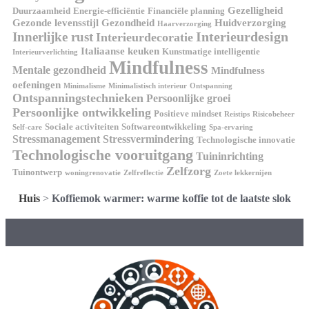
Gezelligheid
Duurzaamheid
Energie-efficiëntie
Financiële planning
Gezonde levensstijl
Gezondheid
Huidverzorging
Haarverzorging
Interieurdesign
Innerlijke rust
Interieurdecoratie
Italiaanse keuken
Kunstmatige intelligentie
Interieurverlichting
Mindfulness
Mentale gezondheid
Mindfulness
oefeningen
Minimalisme
Minimalistisch interieur
Ontspanning
Ontspanningstechnieken
Persoonlijke groei
Persoonlijke ontwikkeling
Positieve mindset
Reistips
Risicobeheer
Sociale activiteiten
Softwareontwikkeling
Self-care
Spa-ervaring
Stressmanagement
Stressvermindering
Technologische innovatie
Technologische vooruitgang
Tuininrichting
Zelfzorg
Tuinontwerp
woningrenovatie
Zelfreflectie
Zoete lekkernijen
Huis
>
Koffiemok warmer: warme koffie tot de laatste slok