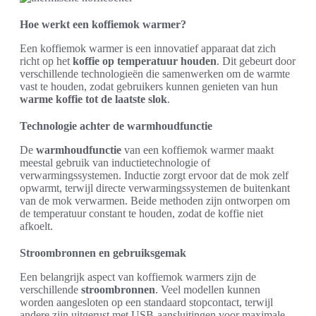
Hoe werkt een koffiemok warmer?
Een koffiemok warmer is een innovatief apparaat dat zich
richt op het
koffie op temperatuur houden
. Dit gebeurt door
verschillende technologieën die samenwerken om de warmte
vast te houden, zodat gebruikers kunnen genieten van hun
warme koffie tot de laatste slok
.
Technologie achter de warmhoudfunctie
De
warmhoudfunctie
van een koffiemok warmer maakt
meestal gebruik van inductietechnologie of
verwarmingssystemen. Inductie zorgt ervoor dat de mok zelf
opwarmt, terwijl directe verwarmingssystemen de buitenkant
van de mok verwarmen. Beide methoden zijn ontworpen om
de temperatuur constant te houden, zodat de koffie niet
afkoelt.
Stroombronnen en gebruiksgemak
Een belangrijk aspect van koffiemok warmers zijn de
verschillende
stroombronnen
. Veel modellen kunnen
worden aangesloten op een standaard stopcontact, terwijl
andere zijn uitgerust met USB-aansluitingen voor maximale