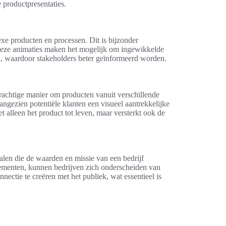
 productpresentaties.
xe producten en processen. Dit is bijzonder
Deze animaties maken het mogelijk om ingewikkelde
en, waardoor stakeholders beter geïnformeerd worden.
achtige manier om producten vanuit verschillende
aangezien potentiële klanten een visueel aantrekkelijke
et alleen het product tot leven, maar versterkt ook de
halen die de waarden en missie van een bedrijf
lementen, kunnen bedrijven zich onderscheiden van
nectie te creëren met het publiek, wat essentieel is