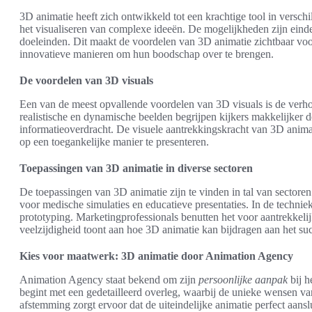
3D animatie heeft zich ontwikkeld tot een krachtige tool in versch
het visualiseren van complexe ideeën. De mogelijkheden zijn einde
doeleinden. Dit maakt de voordelen van 3D animatie zichtbaar voor
innovatieve manieren om hun boodschap over te brengen.
De voordelen van 3D visuals
Een van de meest opvallende voordelen van 3D visuals is de verh
realistische en dynamische beelden begrijpen kijkers makkelijker de
informatieoverdracht. De visuele aantrekkingskracht van 3D anim
op een toegankelijke manier te presenteren.
Toepassingen van 3D animatie in diverse sectoren
De toepassingen van 3D animatie zijn te vinden in tal van sectore
voor medische simulaties en educatieve presentaties. In de technie
prototyping. Marketingprofessionals benutten het voor aantrekkelij
veelzijdigheid toont aan hoe 3D animatie kan bijdragen aan het su
Kies voor maatwerk: 3D animatie door Animation Agency
Animation Agency staat bekend om zijn
persoonlijke aanpak
bij h
begint met een gedetailleerd overleg, waarbij de unieke wensen va
afstemming zorgt ervoor dat de uiteindelijke animatie perfect aanslu