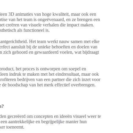
leen 3D animaties van hoge kwaliteit, maar ook een
rtise van het team is ongeëvenaard, en ze brengen een
r het creëren van visuele verhalen die impact maken.
hetisch als functioneel is.
lantgerichtheid. Het team werkt nauw samen met elke
fect aansluit bij de unieke behoeften en doelen van
n zich gehoord en gewaardeerd voelen, wat bijdraagt
dproduct, het proces is ontworpen om soepel en
lleen indruk te maken met het eindresultaat, maar ook
ofiteren bedrijven van een partner die zich inzet voor
die de boodschap van het merk effectief overbrengen.
n?
den gecreëerd om concepten en ideeën visueel weer te
een aantrekkelijke en begrijpelijke manier hun
ker toeneemt.