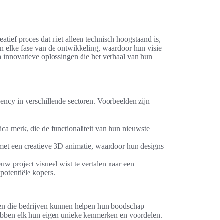
atief proces dat niet alleen technisch hoogstaand is,
in elke fase van de ontwikkeling, waardoor hun visie
en innovatieve oplossingen die het verhaal van hun
ncy in verschillende sectoren. Voorbeelden zijn
a merk, die de functionaliteit van hun nieuwste
t met een creatieve 3D animatie, waardoor hun designs
w project visueel wist te vertalen naar een
 potentiële kopers.
ngen die bedrijven kunnen helpen hun boodschap
bben elk hun eigen unieke kenmerken en voordelen.