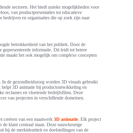
illende sectoren. Het biedt unieke mogelijkheden voor
loos, van productpresentaties tot educatieve
 bedrijven en organisaties die op zoek zijn naar
oogde betrokkenheid van het publiek. Door de
 gepresenteerde informatie. Dit leidt tot betere
atie maakt het ook mogelijk om complexe concepten
n. In de gezondheidszorg worden 3D visuals gebruikt
k helpt 3D animatie bij productontwikkeling en
ke reclames en vloeiende bedrijfsfilms. Deze
cces van projecten in verschillende domeinen.
et creëren van een maatwerk
3D animatie
. Elk project
n de klant centraal staan. Deze nauwkeurige
it bij de merkidentiteit en doelstellingen van de