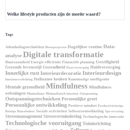
Welke lifestyle producten zijn de moeite waard?
Tags
Data-
Dagelijkse routine
Ademhalingstechnieken
Bouwprojecten
Digitale transformatie
analyse
Gezelligheid
Duurzaamheid
Energie-efficiëntie
Financiële planning
Gezonde levensstijl
Gezondheid
Huidverzorging
Haarverzorging
Interieurdesign
Innerlijke rust
Interieurdecoratie
Italiaanse keuken
Kunstmatige intelligentie
Interieurverlichting
Mindfulness
Mentale gezondheid
Mindfulness
oefeningen
Minimalisme
Minimalistisch interieur
Ontspanning
Ontspanningstechnieken
Persoonlijke groei
Persoonlijke ontwikkeling
Positieve mindset
Productiviteitstips
Sociale activiteiten
Softwareontwikkeling
Reistips
Risicobeheer
Spa-ervaring
Stressmanagement
Stressvermindering
Technologische innovatie
Technologische vooruitgang
Tuininrichting
Zelfzorg