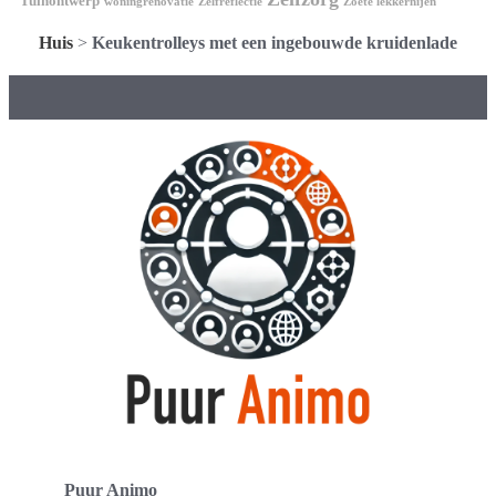
Tuinontwerp
woningrenovatie
Zelfreflectie
Zoete lekkernijen
Huis
>
Keukentrolleys met een ingebouwde kruidenlade
Puur Animo