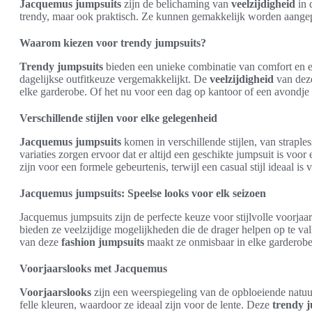
Jacquemus jumpsuits
zijn de belichaming van
veelzijdigheid
in 
trendy, maar ook praktisch. Ze kunnen gemakkelijk worden aangepast
Waarom kiezen voor trendy jumpsuits?
Trendy jumpsuits
bieden een unieke combinatie van comfort en es
dagelijkse outfitkeuze vergemakkelijkt. De
veelzijdigheid
van de
elke garderobe. Of het nu voor een dag op kantoor of een avondje u
Verschillende stijlen voor elke gelegenheid
Jacquemus jumpsuits
komen in verschillende stijlen, van strapl
variaties zorgen ervoor dat er altijd een geschikte jumpsuit is voo
zijn voor een formele gebeurtenis, terwijl een casual stijl ideaal 
Jacquemus jumpsuits: Speelse looks voor elk seizoen
Jacquemus jumpsuits zijn de perfecte keuze voor stijlvolle voorj
bieden ze veelzijdige mogelijkheden die de drager helpen op te valle
van deze
fashion jumpsuits
maakt ze onmisbaar in elke garderobe
Voorjaarslooks met Jacquemus
Voorjaarslooks
zijn een weerspiegeling van de opbloeiende natuur
felle kleuren, waardoor ze ideaal zijn voor de lente. Deze
trendy 