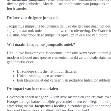
diverse gelegenheden. Met de juiste combinaties van jumpsuits en
herfstmode
.
De luxe van designer jumpsuits
Jacquemus jumpsuits belichamen de luxe die gepaard gaat met des
stijlvol, maar ook uniek in hun ontwerp en uitvoering. De Franse i
elk stuk, waardoor deze jumpsuits opvallen in een zee van mode.
Wat maakt Jacquemus jumpsuits uniek?
Het unieke karakter van Jacquemus jumpsuits komt voort uit hun 
modern silhouet met speelse elementen maakt ze tot ideale statemen
gekenmerkt door:
Bijzondere snits die het figuur flatteren
Unieke sluitingen en accenten
Een kleurenpalet dat varieert van gedurfde tinten tot subtiele
De impact van luxe materialen
Bovendien speelt het gebruik van luxe materialen een cruciale rol 
Hoogwaardige katoen en zijde geven niet alleen een elegant uiter
afwerking maakt
Jacquemus kleding
bijzonder gewild onder mod
betekent kiezen voor kwaliteit, stijl en duurzaamheid.