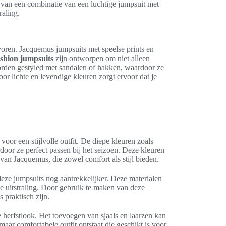
je van een combinatie van een luchtige jumpsuit met
raling.
oren. Jacquemus jumpsuits met speelse prints en
ashion jumpsuits
zijn ontworpen om niet alleen
rden gestyled met sandalen of hakken, waardoor ze
or lichte en levendige kleuren zorgt ervoor dat je
oor een stijlvolle outfit. De diepe kleuren zoals
door ze perfect passen bij het seizoen. Deze kleuren
n Jacquemus, die zowel comfort als stijl bieden.
eze jumpsuits nog aantrekkelijker. Deze materialen
e uitstraling. Door gebruik te maken van deze
 praktisch zijn.
e herfstlook. Het toevoegen van sjaals en laarzen kan
ar comfortabele outfit ontstaat die geschikt is voor