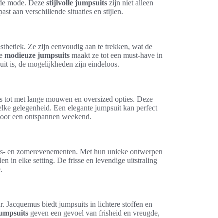
de mode. Deze
stijlvolle jumpsuits
zijn niet alleen
 aan verschillende situaties en stijlen.
thetiek. Ze zijn eenvoudig aan te trekken, wat de
ze
modieuze jumpsuits
maakt ze tot een must-have in
it is, de mogelijkheden zijn eindeloos.
ess tot met lange mouwen en oversized opties. Deze
r elke gelegenheid. Een elegante jumpsuit kan perfect
is voor een ontspannen weekend.
aars- en zomerevenementen. Met hun unieke ontwerpen
n in elke setting. De frisse en levendige uitstraling
.
. Jacquemus biedt jumpsuits in lichtere stoffen en
jumpsuits
geven een gevoel van frisheid en vreugde,