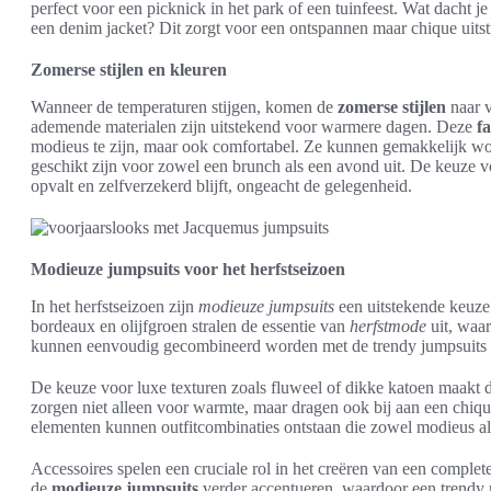
perfect voor een picknick in het park of een tuinfeest. Wat dacht 
een denim jacket? Dit zorgt voor een ontspannen maar chique uitst
Zomerse stijlen en kleuren
Wanneer de temperaturen stijgen, komen de
zomerse stijlen
naar v
ademende materialen zijn uitstekend voor warmere dagen. Deze
f
modieus te zijn, maar ook comfortabel. Ze kunnen gemakkelijk wo
geschikt zijn voor zowel een brunch als een avond uit. De keuze vo
opvalt en zelfverzekerd blijft, ongeacht de gelegenheid.
Modieuze jumpsuits voor het herfstseizoen
In het herfstseizoen zijn
modieuze jumpsuits
een uitstekende keuze v
bordeaux en olijfgroen stralen de essentie van
herfstmode
uit, waar
kunnen eenvoudig gecombineerd worden met de trendy jumpsuits va
De keuze voor luxe texturen zoals fluweel of dikke katoen maakt d
zorgen niet alleen voor warmte, maar dragen ook bij aan een chiqu
elementen kunnen outfitcombinaties ontstaan die zowel modieus als
Accessoires spelen een cruciale rol in het creëren van een complet
de
modieuze jumpsuits
verder accentueren, waardoor een trendy ma