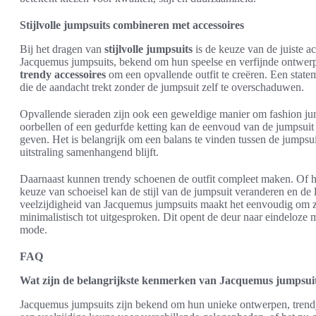
Stijlvolle jumpsuits combineren met accessoires
Bij het dragen van
stijlvolle jumpsuits
is de keuze van de juiste ac
Jacquemus jumpsuits, bekend om hun speelse en verfijnde ontwe
trendy accessoires
om een opvallende outfit te creëren. Een state
die de aandacht trekt zonder de jumpsuit zelf te overschaduwen.
Opvallende sieraden zijn ook een geweldige manier om fashion jump
oorbellen of een gedurfde ketting kan de eenvoud van de jumpsuit a
geven. Het is belangrijk om een balans te vinden tussen de jumpsui
uitstraling samenhangend blijft.
Daarnaast kunnen trendy schoenen de outfit compleet maken. Of he
keuze van schoeisel kan de stijl van de jumpsuit veranderen en d
veelzijdigheid van Jacquemus jumpsuits maakt het eenvoudig om ze 
minimalistisch tot uitgesproken. Dit opent de deur naar eindeloze mo
mode.
FAQ
Wat zijn de belangrijkste kenmerken van Jacquemus jumpsui
Jacquemus jumpsuits zijn bekend om hun unieke ontwerpen, trendy 