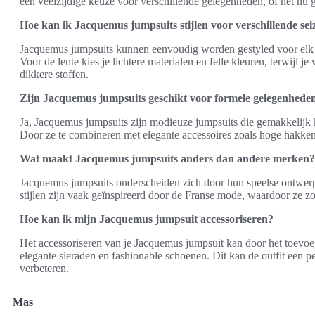
een veelzijdige keuze voor verschillende gelegenheden, of het nu 
Hoe kan ik Jacquemus jumpsuits stijlen voor verschillende se
Jacquemus jumpsuits kunnen eenvoudig worden gestyled voor elk se
Voor de lente kies je lichtere materialen en felle kleuren, terwijl j
dikkere stoffen.
Zijn Jacquemus jumpsuits geschikt voor formele gelegenhede
Ja, Jacquemus jumpsuits zijn modieuze jumpsuits die gemakkelij
Door ze te combineren met elegante accessoires zoals hoge hakken 
Wat maakt Jacquemus jumpsuits anders dan andere merken?
Jacquemus jumpsuits onderscheiden zich door hun speelse ontwerpe
stijlen zijn vaak geïnspireerd door de Franse mode, waardoor ze zow
Hoe kan ik mijn Jacquemus jumpsuit accessoriseren?
Het accessoriseren van je Jacquemus jumpsuit kan door het toevoeg
elegante sieraden en fashionable schoenen. Dit kan de outfit een p
verbeteren.
Mas