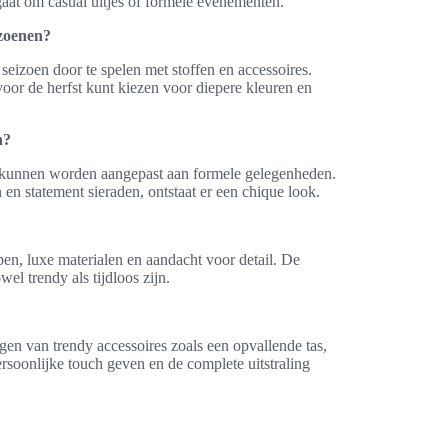
gaat om casual uitjes of formele evenementen.
izoenen?
izoen door te spelen met stoffen en accessoires.
e voor de herfst kunt kiezen voor diepere kleuren en
n?
k kunnen worden aangepast aan formele gelegenheden.
en statement sieraden, ontstaat er een chique look.
n, luxe materialen en aandacht voor detail. De
el trendy als tijdloos zijn.
en van trendy accessoires zoals een opvallende tas,
ersoonlijke touch geven en de complete uitstraling