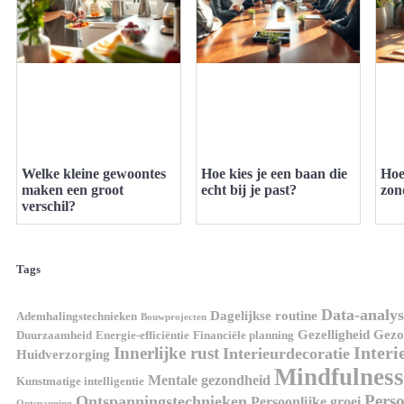
Welke kleine gewoontes
Hoe kies je een baan die
Hoe
maken een groot
echt bij je past?
zon
verschil?
Tags
Data-analys
Dagelijkse routine
Ademhalingstechnieken
Bouwprojecten
Gezelligheid
Gezon
Duurzaamheid
Energie-efficiëntie
Financiële planning
Interi
Innerlijke rust
Interieurdecoratie
Huidverzorging
Mindfulness
Mentale gezondheid
Kunstmatige intelligentie
Perso
Ontspanningstechnieken
Persoonlijke groei
Ontspanning