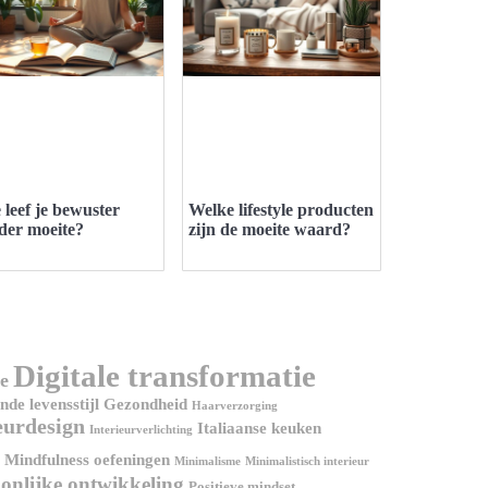
 leef je bewuster
Welke lifestyle producten
der moeite?
zijn de moeite waard?
Digitale transformatie
e
de levensstijl
Gezondheid
Haarverzorging
eurdesign
Italiaanse keuken
Interieurverlichting
Mindfulness oefeningen
Minimalisme
Minimalistisch interieur
onlijke ontwikkeling
Positieve mindset