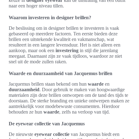
keuze in
designer eyewear
kan de uitstraling van een outfit
naar een hoger niveau tillen.
Waarom investeren in designer brillen?
De beslissing om in designer brillen te investeren is vaak
gebaseerd op meerdere factoren. Ten eerste bieden deze
brillen een uitstekende kwaliteit en vakmanschap, wat
resulteert in een langere levensduur. Het is niet alleen een
aankoop, maar ook een
investering
in stijl die jarenlang
meegaat. Daarnaast zijn ze vaak tijdloos, waardoor ze niet
snel uit de mode zullen raken.
Waarde en duurzaamheid van Jacquemus brillen
Jacquemus brillen staan bekend om hun
waarde
en
duurzaamheid
. Door gebruik te maken van hoogwaardige
materialen zijn deze brillen ontworpen om de tand des tijds te
doorstaan. De sterke branding en unieke ontwerpen maken ze
aantrekkelijk voor modebewuste consumenten. Hierdoor
behouden ze hun
waarde
, zelfs na verloop van tijd.
De eyewear collectie van Jacquemus
De nieuwste
eyewear collectie
van Jacquemus biedt een