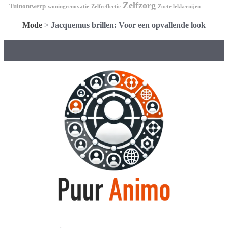
Zelfzorg
Tuinontwerp
woningrenovatie
Zelfreflectie
Zoete lekkernijen
Mode
>
Jacquemus brillen: Voor een opvallende look