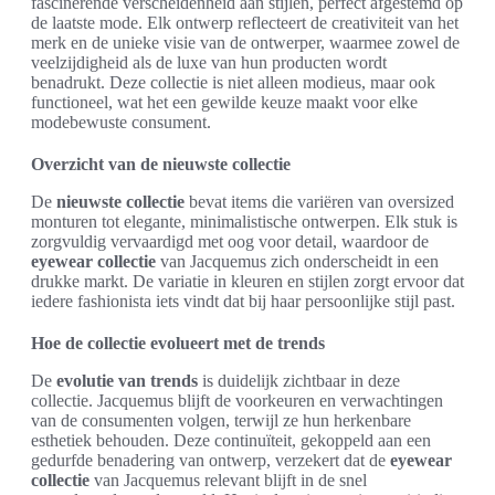
fascinerende verscheidenheid aan stijlen, perfect afgestemd op
de laatste mode. Elk ontwerp reflecteert de creativiteit van het
merk en de unieke visie van de ontwerper, waarmee zowel de
veelzijdigheid als de luxe van hun producten wordt
benadrukt. Deze collectie is niet alleen modieus, maar ook
functioneel, wat het een gewilde keuze maakt voor elke
modebewuste consument.
Overzicht van de nieuwste collectie
De
nieuwste collectie
bevat items die variëren van oversized
monturen tot elegante, minimalistische ontwerpen. Elk stuk is
zorgvuldig vervaardigd met oog voor detail, waardoor de
eyewear collectie
van Jacquemus zich onderscheidt in een
drukke markt. De variatie in kleuren en stijlen zorgt ervoor dat
iedere fashionista iets vindt dat bij haar persoonlijke stijl past.
Hoe de collectie evolueert met de trends
De
evolutie van trends
is duidelijk zichtbaar in deze
collectie. Jacquemus blijft de voorkeuren en verwachtingen
van de consumenten volgen, terwijl ze hun herkenbare
esthetiek behouden. Deze continuïteit, gekoppeld aan een
gedurfde benadering van ontwerp, verzekert dat de
eyewear
collectie
van Jacquemus relevant blijft in de snel