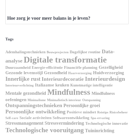
Hoe zorg je voor meer balans in je leven?
Tags
Data-
Ademhalingstechnieken
Dagelijkse routine
Bouwprojecten
Digitale transformatie
analyse
Gezelligheid
Duurzaamheid
Energie-efficiëntie
Financiële planning
Gezonde levensstijl
Gezondheid
Huidverzorging
Haarverzorging
Interieurdesign
Innerlijke rust
Interieurdecoratie
Italiaanse keuken
Kunstmatige intelligentie
Interieurverlichting
Mindfulness
Mentale gezondheid
Mindfulness
oefeningen
Minimalisme
Minimalistisch interieur
Ontspanning
Ontspanningstechnieken
Persoonlijke groei
Persoonlijke ontwikkeling
Positieve mindset
Reistips
Risicobeheer
Sociale activiteiten
Softwareontwikkeling
Self-care
Spa-ervaring
Stressmanagement
Stressvermindering
Technologische innovatie
Technologische vooruitgang
Tuininrichting