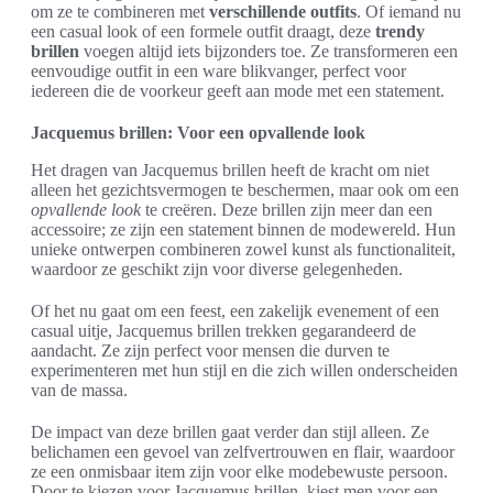
om ze te combineren met
verschillende outfits
. Of iemand nu
een casual look of een formele outfit draagt, deze
trendy
brillen
voegen altijd iets bijzonders toe. Ze transformeren een
eenvoudige outfit in een ware blikvanger, perfect voor
iedereen die de voorkeur geeft aan mode met een statement.
Jacquemus brillen: Voor een opvallende look
Het dragen van Jacquemus brillen heeft de kracht om niet
alleen het gezichtsvermogen te beschermen, maar ook om een
opvallende look
te creëren. Deze brillen zijn meer dan een
accessoire; ze zijn een statement binnen de modewereld. Hun
unieke ontwerpen combineren zowel kunst als functionaliteit,
waardoor ze geschikt zijn voor diverse gelegenheden.
Of het nu gaat om een feest, een zakelijk evenement of een
casual uitje, Jacquemus brillen trekken gegarandeerd de
aandacht. Ze zijn perfect voor mensen die durven te
experimenteren met hun stijl en die zich willen onderscheiden
van de massa.
De impact van deze brillen gaat verder dan stijl alleen. Ze
belichamen een gevoel van zelfvertrouwen en flair, waardoor
ze een onmisbaar item zijn voor elke modebewuste persoon.
Door te kiezen voor Jacquemus brillen, kiest men voor een