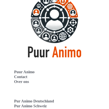
Puur Animo
Contact
Over ons
Pur Animo Deutschland
Pur Animo Schweiz