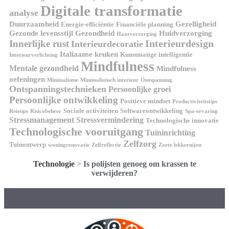
Digitale transformatie
analyse
Duurzaamheid
Gezelligheid
Energie-efficiëntie
Financiële planning
Gezonde levensstijl
Gezondheid
Huidverzorging
Haarverzorging
Interieurdesign
Innerlijke rust
Interieurdecoratie
Italiaanse keuken
Kunstmatige intelligentie
Interieurverlichting
Mindfulness
Mentale gezondheid
Mindfulness
oefeningen
Minimalisme
Minimalistisch interieur
Ontspanning
Ontspanningstechnieken
Persoonlijke groei
Persoonlijke ontwikkeling
Positieve mindset
Productiviteitstips
Sociale activiteiten
Softwareontwikkeling
Reistips
Risicobeheer
Spa-ervaring
Stressmanagement
Stressvermindering
Technologische innovatie
Technologische vooruitgang
Tuininrichting
Zelfzorg
Tuinontwerp
woningrenovatie
Zelfreflectie
Zoete lekkernijen
Technologie
>
Is polijsten genoeg om krassen te
verwijderen?