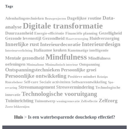
Tags
Data-
Dagelijkse routine
Ademhalingstechnieken
Bouwprojecten
Digitale transformatie
analyse
Duurzaamheid
Gezelligheid
Energie-efficiëntie
Financiële planning
Gezonde levensstijl
Gezondheid
Huidverzorging
Haarverzorging
Interieurdesign
Innerlijke rust
Interieurdecoratie
Italiaanse keuken
Kunstmatige intelligentie
Interieurverlichting
Mindfulness
Mentale gezondheid
Mindfulness
oefeningen
Ontspanning
Minimalisme
Minimalistisch interieur
Ontspanningstechnieken
Persoonlijke groei
Persoonlijke ontwikkeling
Positieve mindset
Reistips
Self-care
Sociale activiteiten
Softwareontwikkeling
Risicobeheer
Spa-
Stressmanagement
Stressvermindering
Technologische
ervaring
Technologische vooruitgang
innovatie
Zelfzorg
Tuininrichting
Tuinontwerp
woningrenovatie
Zelfreflectie
Zoete lekkernijen
Huis
>
Is een waterbesparende douchekop effectief?