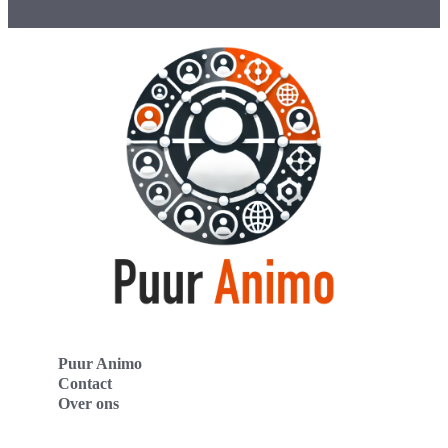
Puur Animo
Contact
Over ons