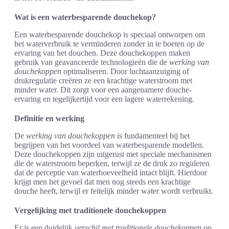
Wat is een waterbesparende douchekop?
Een waterbesparende douchekop is speciaal ontworpen om
het waterverbruik te verminderen zonder in te boeten op de
ervaring van het douchen. Deze douchekoppen maken
gebruik van geavanceerde technologieën die de
werking van
douchekoppen
optimaliseren. Door luchtaanzuiging of
drukregulatie creëren ze een krachtige waterstroom met
minder water. Dit zorgt voor een aangenamere douche-
ervaring en tegelijkertijd voor een lagere waterrekening.
Definitie en werking
De
werking van douchekoppen
is fundamenteel bij het
begrijpen van het voordeel van waterbesparende modellen.
Deze douchekoppen zijn uitgerust met speciale mechanismen
die de waterstroom beperken, terwijl ze de druk zo reguleren
dat de perceptie van waterhoeveelheid intact blijft. Hierdoor
krijgt men het gevoel dat men nog steeds een krachtige
douche heeft, terwijl er feitelijk minder water wordt verbruikt.
Vergelijking met traditionele douchekoppen
Er is een duidelijk
verschil met traditionele douchekoppen
op