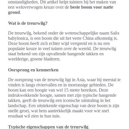
omstandigheden. Dit artikel helpt tuiniers bij het maken van
een weloverwogen keuze over de
beste boom voor natte
grond
.
Wat is de treurwilg?
De treurwilg, bekend onder de wetenschappelijke naam Salix
babylonica, is een boom die uit het verre China afkomstig is.
Deze boom heeft zich echter wijd verspreid en is nu een
populaire keuze in veel tuinen over de wereld. De treurwilg
staat bekend om zijn opvallende hangende takken en
weelderige, groene bladeren.
Oorsprong en kenmerken
De oorsprong van de treurwilg ligt in Asia, waar hij meestal te
vinden is langs riviervallen en in moerassige gebieden. De
boom kan een hoogte van wel 15 meter bereiken. Deze
indrukwekkende hoogte, samen met zijn typische hangende
takken, geeft de treurwilg een iconische uitstraling in het
landschap. Een uitstekende eigenschap van deze boom is zijn
snelle groei, wat hem aantrekkelijk maakt voor wie snel
resultaat wil zien in hun tuin.
Typische eigenschappen van de treurwilg