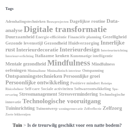
Tags
Data-
Dagelijkse routine
Ademhalingstechnieken
Bouwprojecten
Digitale transformatie
analyse
Duurzaamheid
Gezelligheid
Energie-efficiëntie
Financiële planning
Innerlijke
Gezonde levensstijl
Gezondheid
Huidverzorging
Interieurdesign
rust
Interieurdecoratie
Interieurinrichting
Italiaanse keuken
Kunstmatige intelligentie
Interieurverlichting
Mindfulness
Mentale gezondheid
Mindfulness
oefeningen
Ontspanning
Minimalisme
Minimalistisch interieur
Ontspanningstechnieken
Persoonlijke groei
Persoonlijke ontwikkeling
Positieve mindset
Reistips
Self-care
Sociale activiteiten
Softwareontwikkeling
Risicobeheer
Spa-
Stressmanagement
Stressvermindering
Technologische
ervaring
Technologische vooruitgang
innovatie
Zelfzorg
Tuininrichting
Tuinontwerp
woningrenovatie
Zelfreflectie
Zoete lekkernijen
Tuin
>
Is de treurwilg geschikt voor een natte bodem?