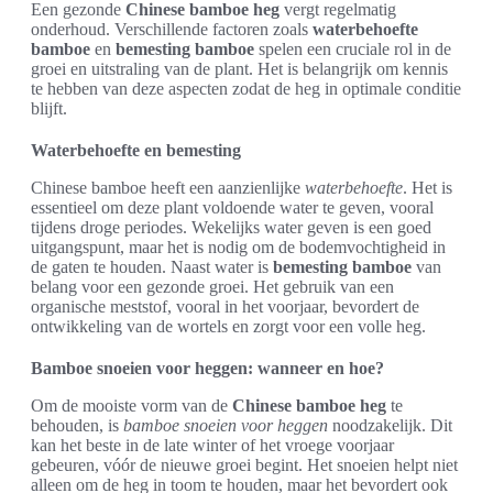
Een gezonde
Chinese bamboe heg
vergt regelmatig
onderhoud. Verschillende factoren zoals
waterbehoefte
bamboe
en
bemesting bamboe
spelen een cruciale rol in de
groei en uitstraling van de plant. Het is belangrijk om kennis
te hebben van deze aspecten zodat de heg in optimale conditie
blijft.
Waterbehoefte en bemesting
Chinese bamboe heeft een aanzienlijke
waterbehoefte
. Het is
essentieel om deze plant voldoende water te geven, vooral
tijdens droge periodes. Wekelijks water geven is een goed
uitgangspunt, maar het is nodig om de bodemvochtigheid in
de gaten te houden. Naast water is
bemesting bamboe
van
belang voor een gezonde groei. Het gebruik van een
organische meststof, vooral in het voorjaar, bevordert de
ontwikkeling van de wortels en zorgt voor een volle heg.
Bamboe snoeien voor heggen: wanneer en hoe?
Om de mooiste vorm van de
Chinese bamboe heg
te
behouden, is
bamboe snoeien voor heggen
noodzakelijk. Dit
kan het beste in de late winter of het vroege voorjaar
gebeuren, vóór de nieuwe groei begint. Het snoeien helpt niet
alleen om de heg in toom te houden, maar het bevordert ook