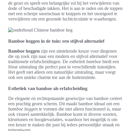
de groei en speelt een belangrijke rol bij het verwijderen van
dode of beschadigde takken. Het is aan te raden om de toppen
met een scherpe snoeischaar te knippen en het snoeigoed te
verwijderen om een gezonde luchtcirculatie te waarborgen.
Bamboe heggen in de tuin: een stijlvol alternatief
Bamboe heggen
zijn een uitstekende keuze voor diegenen
die op zoek zijn naar een modern en stijlvol alternatief voor
traditionele erfafscheidingen. De
esthetiek bamboe
biedt een
frisse uitstraling die perfect past in verschillende tuinstijlen.
Het geeft niet alleen een natuurlijke uitstraling, maar voegt
ook een unieke charme toe aan de buitenruimte.
Esthetiek van bamboe als erfafscheiding
De elegante en rechtopstaande groeiwijze van bamboe creëert
een prachtig groen scherm. Dit maakt bamboe ideaal om een
bamboe heggen
te vormen die niet alleen functioneel is, maar
ook visueel aantrekkelijk. Bamboe komt in diverse soorten,
kleurtonen en hoogtevariaties, waardoor het mogelijk is om
een keuze te maken die past bij ieders persoonlijke smaak en
tuinontwerp.