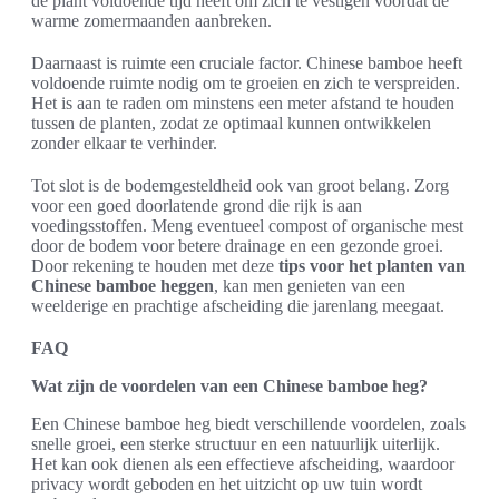
de plant voldoende tijd heeft om zich te vestigen voordat de
warme zomermaanden aanbreken.
Daarnaast is ruimte een cruciale factor. Chinese bamboe heeft
voldoende ruimte nodig om te groeien en zich te verspreiden.
Het is aan te raden om minstens een meter afstand te houden
tussen de planten, zodat ze optimaal kunnen ontwikkelen
zonder elkaar te verhinder.
Tot slot is de bodemgesteldheid ook van groot belang. Zorg
voor een goed doorlatende grond die rijk is aan
voedingsstoffen. Meng eventueel compost of organische mest
door de bodem voor betere drainage en een gezonde groei.
Door rekening te houden met deze
tips voor het planten van
Chinese bamboe heggen
, kan men genieten van een
weelderige en prachtige afscheiding die jarenlang meegaat.
FAQ
Wat zijn de voordelen van een Chinese bamboe heg?
Een Chinese bamboe heg biedt verschillende voordelen, zoals
snelle groei, een sterke structuur en een natuurlijk uiterlijk.
Het kan ook dienen als een effectieve afscheiding, waardoor
privacy wordt geboden en het uitzicht op uw tuin wordt