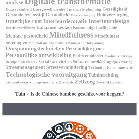
Digitale transformatie
analyse
Gezelligheid
Duurzaamheid
Energie-efficiëntie
Financiële planning
Gezonde levensstijl
Gezondheid
Huidverzorging
Haarverzorging
Interieurdesign
Innerlijke rust
Interieurdecoratie
Italiaanse keuken
Kunstmatige intelligentie
Interieurverlichting
Mindfulness
Mentale gezondheid
Mindfulness
oefeningen
Minimalisme
Minimalistisch interieur
Ontspanning
Ontspanningstechnieken
Persoonlijke groei
Persoonlijke ontwikkeling
Positieve mindset
Productiviteitstips
Sociale activiteiten
Softwareontwikkeling
Reistips
Risicobeheer
Spa-ervaring
Stressmanagement
Stressvermindering
Technologische innovatie
Technologische vooruitgang
Tuininrichting
Zelfzorg
Tuinontwerp
woningrenovatie
Zelfreflectie
Zoete lekkernijen
Tuin
>
Is de Chinese bamboe geschikt voor heggen?