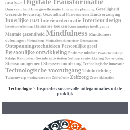
Digitale transformatie
analyse
Gezelligheid
Duurzaamheid
Energie-efficiëntie
Financiële planning
Gezonde levensstijl
Gezondheid
Huidverzorging
Haarverzorging
Interieurdesign
Innerlijke rust
Interieurdecoratie
Italiaanse keuken
Kunstmatige intelligentie
Interieurverlichting
Mindfulness
Mentale gezondheid
Mindfulness
oefeningen
Minimalisme
Minimalistisch interieur
Ontspanning
Ontspanningstechnieken
Persoonlijke groei
Persoonlijke ontwikkeling
Positieve mindset
Productiviteitstips
Sociale activiteiten
Softwareontwikkeling
Reistips
Risicobeheer
Spa-ervaring
Stressmanagement
Stressvermindering
Technologische innovatie
Technologische vooruitgang
Tuininrichting
Zelfzorg
Tuinontwerp
woningrenovatie
Zelfreflectie
Zoete lekkernijen
Technologie
>
Inspiratie: succesvolle uitleganimaties uit de
praktijk