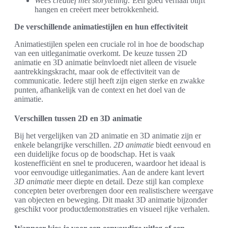
Wees creatief met storytelling:
Een goed verhaal blijft
hangen en creëert meer betrokkenheid.
De verschillende animatiestijlen en hun effectiviteit
Animatiestijlen spelen een cruciale rol in hoe de boodschap
van een uitleganimatie overkomt. De keuze tussen 2D
animatie en 3D animatie beïnvloedt niet alleen de visuele
aantrekkingskracht, maar ook de effectiviteit van de
communicatie. Iedere stijl heeft zijn eigen sterke en zwakke
punten, afhankelijk van de context en het doel van de
animatie.
Verschillen tussen 2D en 3D animatie
Bij het vergelijken van 2D animatie en 3D animatie zijn er
enkele belangrijke verschillen.
2D animatie
biedt eenvoud en
een duidelijke focus op de boodschap. Het is vaak
kostenefficiënt en snel te produceren, waardoor het ideaal is
voor eenvoudige uitleganimaties. Aan de andere kant levert
3D animatie
meer diepte en detail. Deze stijl kan complexe
concepten beter overbrengen door een realistischere weergave
van objecten en beweging. Dit maakt 3D animatie bijzonder
geschikt voor productdemonstraties en visueel rijke verhalen.