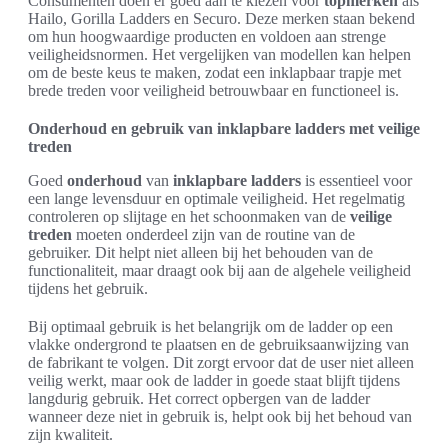
Consumenten doen er goed aan te kiezen voor
topmerken
als
Hailo, Gorilla Ladders en Securo. Deze merken staan bekend
om hun hoogwaardige producten en voldoen aan strenge
veiligheidsnormen. Het vergelijken van modellen kan helpen
om de beste keus te maken, zodat een inklapbaar trapje met
brede treden voor veiligheid betrouwbaar en functioneel is.
Onderhoud en gebruik van inklapbare ladders met veilige
treden
Goed
onderhoud
van
inklapbare ladders
is essentieel voor
een lange levensduur en optimale veiligheid. Het regelmatig
controleren op slijtage en het schoonmaken van de
veilige
treden
moeten onderdeel zijn van de routine van de
gebruiker. Dit helpt niet alleen bij het behouden van de
functionaliteit, maar draagt ook bij aan de algehele veiligheid
tijdens het gebruik.
Bij optimaal gebruik is het belangrijk om de ladder op een
vlakke ondergrond te plaatsen en de gebruiksaanwijzing van
de fabrikant te volgen. Dit zorgt ervoor dat de user niet alleen
veilig werkt, maar ook de ladder in goede staat blijft tijdens
langdurig gebruik. Het correct opbergen van de ladder
wanneer deze niet in gebruik is, helpt ook bij het behoud van
zijn kwaliteit.