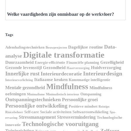
Welke vaardigheden zijn onmisbaar op de werkvloer?
Tags
Data-
Dagelijkse routine
Ademhalingstechnieken
Bouwprojecten
Digitale transformatie
analyse
Duurzaamheid
Gezelligheid
Energie-efficiëntie
Financiële planning
Gezonde levensstijl
Gezondheid
Huidverzorging
Haarverzorging
Interieurdesign
Innerlijke rust
Interieurdecoratie
Italiaanse keuken
Kunstmatige intelligentie
Interieurverlichting
Mindfulness
Mentale gezondheid
Mindfulness
oefeningen
Ontspanning
Minimalisme
Minimalistisch interieur
Ontspanningstechnieken
Persoonlijke groei
Persoonlijke ontwikkeling
Positieve mindset
Reistips
Self-care
Sociale activiteiten
Softwareontwikkeling
Risicobeheer
Spa-
Stressmanagement
Stressvermindering
Technologische
ervaring
Technologische vooruitgang
innovatie
Zelfzorg
Tuininrichting