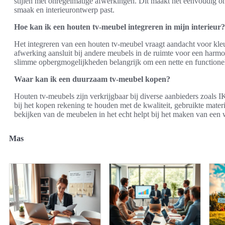
stijlen met onregelmatige afwerkingen. Dit maakt het eenvoudig om
smaak en interieurontwerp past.
Hoe kan ik een houten tv-meubel integreren in mijn interieur?
Het integreren van een houten tv-meubel vraagt aandacht voor kleu
afwerking aansluit bij andere meubels in de ruimte voor een harmoni
slimme opbergmogelijkheden belangrijk om een nette en functionel
Waar kan ik een duurzaam tv-meubel kopen?
Houten tv-meubels zijn verkrijgbaar bij diverse aanbieders zoal
bij het kopen rekening te houden met de kwaliteit, gebruikte mater
bekijken van de meubelen in het echt helpt bij het maken van ee
Mas