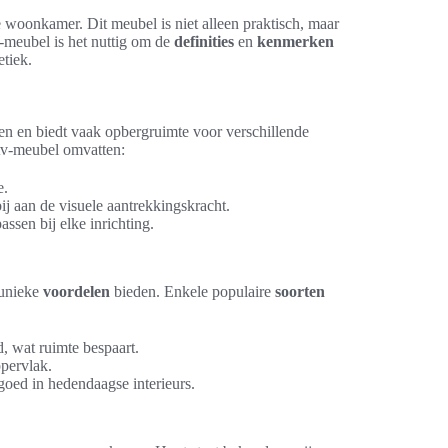
 woonkamer. Dit meubel is niet alleen praktisch, maar
tv-meubel is het nuttig om de
definities
en
kenmerken
etiek.
en en biedt vaak opbergruimte voor verschillende
tv-meubel omvatten:
e.
j aan de visuele aantrekkingskracht.
assen bij elke inrichting.
 unieke
voordelen
bieden. Enkele populaire
soorten
 wat ruimte bespaart.
pervlak.
oed in hedendaagse interieurs.