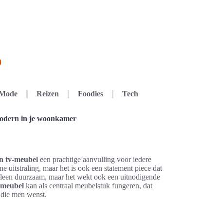
Mode
Reizen
Foodies
Tech
modern in je woonkamer
n tv-meubel
een prachtige aanvulling voor iedere
e uitstraling, maar het is ook een statement piece dat
 alleen duurzaam, maar het wekt ook een uitnodigende
-meubel
kan als centraal meubelstuk fungeren, dat
k die men wenst.