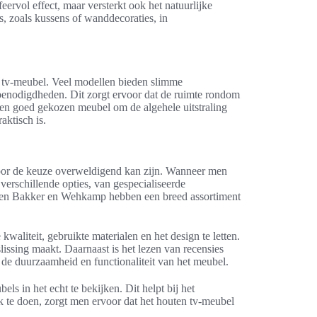
eervol effect, maar versterkt ook het natuurlijke
s, zoals kussens of wanddecoraties, in
ten tv-meubel. Veel modellen bieden slimme
benodigdheden. Dit zorgt ervoor dat de ruimte rondom
een goed gekozen meubel om de algehele uitstraling
aktisch is.
door de keuze overweldigend kan zijn. Wanneer men
verschillende opties, van gespecialiseerde
een Bakker en Wehkamp hebben een breed assortiment
waliteit, gebruikte materialen en het design te letten.
issing maakt. Daarnaast is het lezen van recensies
 de duurzaamheid en functionaliteit van het meubel.
s in het echt te bekijken. Dit helpt bij het
 te doen, zorgt men ervoor dat het houten tv-meubel