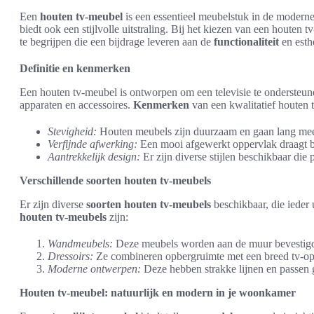
Een
houten tv-meubel
is een essentieel meubelstuk in de moderne
biedt ook een stijlvolle uitstraling. Bij het kiezen van een houten 
te begrijpen die een bijdrage leveren aan de
functionaliteit
en esth
Definitie en kenmerken
Een houten tv-meubel is ontworpen om een televisie te ondersteun
apparaten en accessoires.
Kenmerken
van een kwalitatief houten 
Stevigheid:
Houten meubels zijn duurzaam en gaan lang me
Verfijnde afwerking:
Een mooi afgewerkt oppervlak draagt bi
Aantrekkelijk design:
Er zijn diverse stijlen beschikbaar die p
Verschillende soorten houten tv-meubels
Er zijn diverse
soorten houten tv-meubels
beschikbaar, die ieder
houten tv-meubels
zijn:
Wandmeubels:
Deze meubels worden aan de muur bevestigd,
Dressoirs:
Ze combineren opbergruimte met een breed tv-op
Moderne ontwerpen:
Deze hebben strakke lijnen en passen g
Houten tv-meubel: natuurlijk en modern in je woonkamer