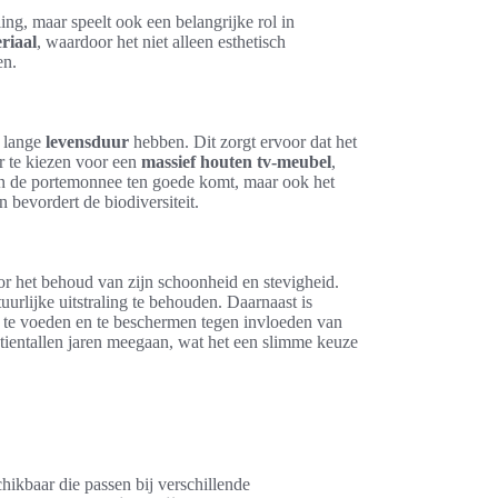
ling, maar speelt ook een belangrijke rol in
riaal
, waardoor het niet alleen esthetisch
en.
n lange
levensduur
hebben. Dit zorgt ervoor dat het
or te kiezen voor een
massief houten tv-meubel
,
een de portemonnee ten goede komt, maar ook het
bevordert de biodiversiteit.
or het behoud van zijn schoonheid en stevigheid.
rlijke uitstraling te behouden. Daarnaast is
t te voeden en te beschermen tegen invloeden van
tientallen jaren meegaan, wat het een slimme keuze
schikbaar die passen bij verschillende