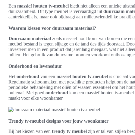
Een
massief houten tv-meubel
biedt niet alleen een unieke uitstra
duurzaamheid. Dit type meubel is vervaardigd uit
duurzaam mate
aantrekkelijk is, maar ook bijdraagt aan milieuvriendelijke praktijk
Waarom kiezen voor duurzaam materiaal?
Duurzaam materiaal
zoals massief hout komt van bomen die ee
meubel bestand is tegen slijtage en de tand des tijds doorstaat. Do
investeert men in een product dat jarenlang meegaat, wat niet all
milieu. Het gebruik van duurzame bronnen voorkomt ontbossing en 
Onderhoud en levensduur
Het
onderhoud
van een
massief houten tv-meubel
is cruciaal vo
Regelmatig schoonmaken met geschikte producten helpt om de natuu
periodieke behandeling met oliën of wassen essentieel om het hou
buitenaf. Met goed
onderhoud
kan een massief houten tv-meubel 
maakt voor elke woonkamer.
Trendy tv-meubel designs voor jouw woonkamer
Bij het kiezen van een
trendy tv-meubel
zijn er tal van stijlen be