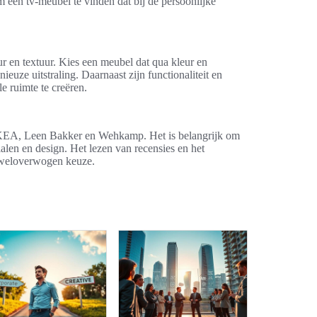
 een tv-meubel te vinden dat bij de persoonlijke
r en textuur. Kies een meubel dat qua kleur en
euze uitstraling. Daarnaast zijn functionaliteit en
e ruimte te creëren.
s IKEA, Leen Bakker en Wehkamp. Het is belangrijk om
ialen en design. Het lezen van recensies en het
n weloverwogen keuze.