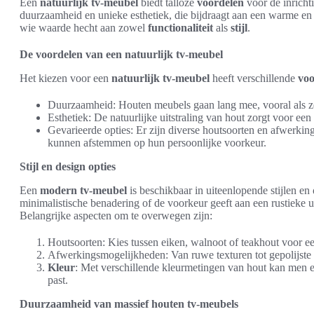
Een
natuurlijk tv-meubel
biedt talloze
voordelen
voor de inricht
duurzaamheid en unieke esthetiek, die bijdraagt aan een warme en 
wie waarde hecht aan zowel
functionaliteit
als
stijl
.
De voordelen van een natuurlijk tv-meubel
Het kiezen voor een
natuurlijk tv-meubel
heeft verschillende
voo
Duurzaamheid: Houten meubels gaan lang mee, vooral als 
Esthetiek: De natuurlijke uitstraling van hout zorgt voor een 
Gevarieerde opties: Er zijn diverse houtsoorten en afwerki
kunnen afstemmen op hun persoonlijke voorkeur.
Stijl en design opties
Een
modern tv-meubel
is beschikbaar in uiteenlopende stijlen en
minimalistische benadering of de voorkeur geeft aan een rustieke uit
Belangrijke aspecten om te overwegen zijn:
Houtsoorten: Kies tussen eiken, walnoot of teakhout voor een
Afwerkingsmogelijkheden: Van ruwe texturen tot gepolijste 
Kleur
: Met verschillende kleurmetingen van hout kan men ee
past.
Duurzaamheid van massief houten tv-meubels