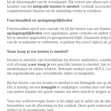
bij de kleurenpalet van de woonkamer. Dit creëert niet alleen een sf
karakter van het
integratie houten tv-meubel
. Gebruik accessoire
complementaire kleuren om de uitstraling verder te verrijken.
Functionaliteit en opslagmogelijkheden
Functionaliteit speelt een cruciale rol bij het kiezen van een hou
opslagmogelijkheden
voor apparatuur, game consoles en andere 
het tv-meubel opgeruimd en georganiseerd blijft. Daarnaast helpt 
van de woonkamer te verbeteren, waardoor het zowel stijlvol als pr
Waar koop je een houten tv-meubel?
Houten tv-meubels zijn beschikbaar bij diverse aanbieders, waar
zich afvraagt
waar koop je
een geschikt houten tv-meubel, zijn er 
meubelzaken tot online winkels. Bekende merken zoals IKEA, L
dat tegemoetkomt aan verschillende stijlen en budgetten.
Bij het kiezen van een houten tv-meubel is het belangrijk om op de k
Het is handig om een
koopgids
te raadplegen voordat men een besl
van andere klanten een goede manier om meer inzicht te krijgen in
Voor een weloverwogen keuze is het altijd aan te raden om de meubel
beoordelen van de afwerking en het comfort. Door goed onderzoek
perfect in de woonkamer past.