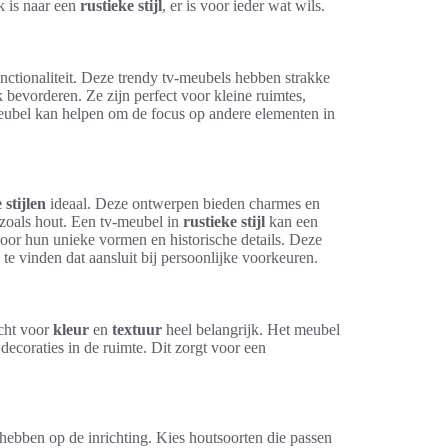
k is naar een
rustieke stijl
, er is voor ieder wat wils.
ctionaliteit. Deze trendy tv-meubels hebben strakke
 bevorderen. Ze zijn perfect voor kleine ruimtes,
meubel kan helpen om de focus op andere elementen in
 stijlen
ideaal. Deze ontwerpen bieden charmes en
 zoals hout. Een tv-meubel in
rustieke stijl
kan een
oor hun unieke vormen en historische details. Deze
 te vinden dat aansluit bij persoonlijke voorkeuren.
acht voor
kleur
en
textuur
heel belangrijk. Het meubel
decoraties in de ruimte. Dit zorgt voor een
ebben op de inrichting. Kies houtsoorten die passen