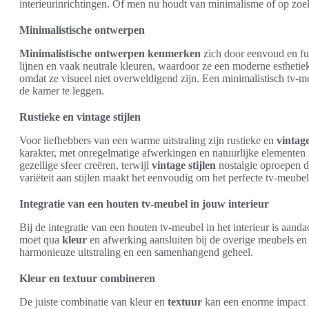
interieurinrichtingen. Of men nu houdt van minimalisme of op zoe
Minimalistische ontwerpen
Minimalistische ontwerpen
kenmerken
zich door eenvoud en fun
lijnen en vaak neutrale kleuren, waardoor ze een moderne esthetiek
omdat ze visueel niet overweldigend zijn. Een minimalistisch tv-
de kamer te leggen.
Rustieke en vintage stijlen
Voor liefhebbers van een warme uitstraling zijn rustieke en
vintage
karakter, met onregelmatige afwerkingen en natuurlijke elementen
gezellige sfeer creëren, terwijl
vintage stijlen
nostalgie oproepen d
variëteit aan stijlen maakt het eenvoudig om het perfecte tv-meubel
Integratie van een houten tv-meubel in jouw interieur
Bij de integratie van een houten tv-meubel in het interieur is aand
moet qua
kleur
en afwerking aansluiten bij de overige meubels en 
harmonieuze uitstraling en een samenhangend geheel.
Kleur en textuur combineren
De juiste combinatie van kleur en
textuur
kan een enorme impact h