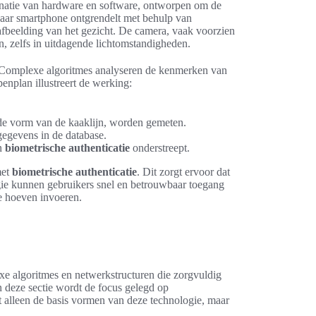
inatie van hardware en software, ontworpen om de
 haar smartphone ontgrendelt met behulp van
afbeelding van het gezicht. De camera, vaak voorzien
n, zelfs in uitdagende lichtomstandigheden.
. Complexe algoritmes analyseren de kenmerken van
enplan illustreert de werking:
 de vorm van de kaaklijn, worden gemeten.
egevens in de database.
an
biometrische authenticatie
onderstreept.
met
biometrische authenticatie
. Dit zorgt ervoor dat
ogie kunnen gebruikers snel en betrouwbaar toegang
e hoeven invoeren.
e algoritmes en netwerkstructuren die zorgvuldig
 deze sectie wordt de focus gelegd op
et alleen de basis vormen van deze technologie, maar