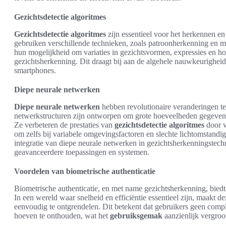
Gezichtsdetectie algoritmes
Gezichtsdetectie algoritmes
zijn essentieel voor het herkennen en
gebruiken verschillende technieken, zoals patroonherkenning en ma
hun mogelijkheid om variaties in gezichtsvormen, expressies en hoek
gezichtsherkenning. Dit draagt bij aan de algehele nauwkeurighei
smartphones.
Diepe neurale netwerken
Diepe neurale netwerken
hebben revolutionaire veranderingen t
netwerkstructuren zijn ontworpen om grote hoeveelheden gegeven
Ze verbeteren de prestaties van
gezichtsdetectie algoritmes
door v
om zelfs bij variabele omgevingsfactoren en slechte lichtomstandi
integratie van diepe neurale netwerken in gezichtsherkenningstechn
geavanceerdere toepassingen en systemen.
Voordelen van biometrische authenticatie
Biometrische authenticatie, en met name gezichtsherkenning, biedt 
In een wereld waar snelheid en efficiëntie essentieel zijn, maakt 
eenvoudig te ontgrendelen. Dit betekent dat gebruikers geen com
hoeven te onthouden, wat het
gebruiksgemak
aanzienlijk vergroo