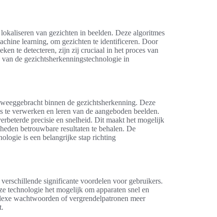
 lokaliseren van gezichten in beelden. Deze algoritmes
chine learning, om gezichten te identificeren. Door
en te detecteren, zijn zij cruciaal in het proces van
d van de gezichtsherkenningstechnologie in
eweeggebracht binnen de gezichtsherkenning. Deze
s te verwerken en leren van de aangeboden beelden.
erbeterde precisie en snelheid. Dit maakt het mogelijk
gheden betrouwbare resultaten te behalen. De
ologie is een belangrijke stap richting
verschillende significante voordelen voor gebruikers.
deze technologie het mogelijk om apparaten snel en
plexe wachtwoorden of vergrendelpatronen meer
t.