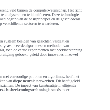
uerend veld binnen de computerwetenschap. Het richt
e analyseren en te identificeren. Deze technologie
 goed begrip van de basisprincipes en de geschiedenis
p verschillende sectoren te waarderen.
n systeem beelden van gezichten vastlegt en
reist geavanceerde algoritmes en methoden van
n ’60, toen de eerste experimenten met beeldherkenning
oruitgang geboekt, geleid door innovaties in zowel
 met eenvoudige patronen en algoritmes, heeft het
aken van
diepe neurale netwerken
. Dit heeft geleid
gezichten. De impact van kunstmatige intelligentie
ezichtsherkenningstechnologie
steeds meer