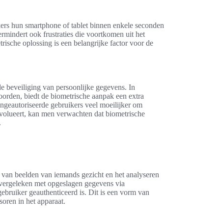
kers hun smartphone of tablet binnen enkele seconden
ermindert ook frustraties die voortkomen uit het
ische oplossing is een belangrijke factor voor de
e beveiliging van persoonlijke gegevens. In
oorden, biedt de biometrische aanpak een extra
 ongeautoriseerde gebruikers veel moeilijker om
evolueert, kan men verwachten dat biometrische
.
 van beelden van iemands gezicht en het analyseren
vergeleken met opgeslagen gegevens via
ebruiker geauthenticeerd is. Dit is een vorm van
oren in het apparaat.