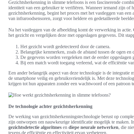
Gezichtsherkenning in slimme telefoons is een fascinerende comb
identiteit van een gebruiker te verifiëren. Wanneer iemand zijn of
gezichtsherkenning, begint het proces met het vastleggen van een 
van infraroodsensoren, zorgt voor heldere en gedetailleerde beelde
Na het vastleggen van de afbeelding komt de verwerking in actie
het gezicht en vergelijken deze met opgeslagen gegevens. Dit stapp
Het gezicht wordt gedetecteerd door de camera.
Belangrijke kenmerken, zoals de afstand tussen de ogen en
De gegevens worden vergeleken met de eerder opgeslagen g
Bij een match wordt toegang verleend, wat de efficiëntie v
Een ander belangrijk aspect van deze technologie is de integratie 
de smartphone veilig en gebruiksvriendelijk is. Met deze technol
krijgen tot hun apparaten zonder een wachtwoord of een patroon t
De technologie achter gezichtsherkenning
De werking van gezichtsherkenningstechnologie berust op complex
zijn ontworpen om nauwkeurige identificatie mogelijk te maken. In
gezichtsdetectie algoritmes
en
diepe neurale netwerken
, die ni
tevens de efficiëntie en effectiviteit ervan verbeteren.