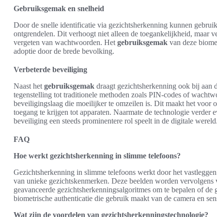
Gebruiksgemak en snelheid
Door de snelle identificatie via gezichtsherkenning kunnen gebrui
ontgrendelen. Dit verhoogt niet alleen de toegankelijkheid, maar v
vergeten van wachtwoorden. Het
gebruiksgemak
van deze biometr
adoptie door de brede bevolking.
Verbeterde beveiliging
Naast het
gebruiksgemak
draagt gezichtsherkenning ook bij aan d
tegenstelling tot traditionele methoden zoals PIN-codes of wachtw
beveiligingslaag die moeilijker te omzeilen is. Dit maakt het voor
toegang te krijgen tot apparaten. Naarmate de technologie verder 
beveiliging een steeds prominentere rol speelt in de digitale wereld
FAQ
Hoe werkt gezichtsherkenning in slimme telefoons?
Gezichtsherkenning in slimme telefoons werkt door het vastleggen
van unieke gezichtskenmerken. Deze beelden worden vervolgens 
geavanceerde gezichtsherkenningsalgoritmes om te bepalen of de g
biometrische authenticatie die gebruik maakt van de camera en sens
Wat zijn de voordelen van gezichtsherkenningstechnologie?