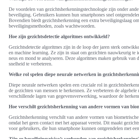
De voordelen van gezichtsherkenningstechnologie zijn onder ande
beveiliging. Gebruikers kunnen hun smartphones snel ontgrendel
Bovendien biedt gezichtsherkenning een extra beveiligingslaag omda
beveiligingsmethoden, zoals wachtwoorden.
Hoe zijn gezichtsdetectie algoritmes ontwikkeld?
Gezichtsdetectie algoritmes zijn in de loop der jaren sterk ontwikk
en machine learning. Ze zijn in staat om gezichten nauwkeurig te 
neus en mond te analyseren. Deze algoritmes maken gebruik van 
snelheid te verbeteren.
Welke rol spelen diepe neurale netwerken in gezichtsherkenn
Diepe neurale netwerken spelen een cruciale rol in gezichtsherken
de gezichten van mensen te herkennen. Ze verbeteren de algehele
verschillende lagen van gegevensverwerking, waardoor de herkenn
Hoe verschilt gezichtsherkenning van andere vormen van biom
Gezichtsherkenning verschilt van andere vormen van biometrische a
omdat het geen contact met het apparaat vereist. Dit maakt gezich
voor gebruikers, die hun smartphone kunnen ontgrendelen met een
Zijn er beveiligingsrisico’s verbonden aan gezichtsherkenning