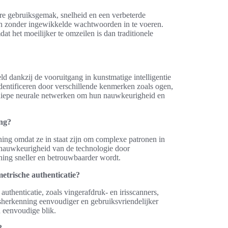
re gebruiksgemak, snelheid en een verbeterde
en zonder ingewikkelde wachtwoorden in te voeren.
t het moeilijker te omzeilen is dan traditionele
eld dankzij de vooruitgang in kunstmatige intelligentie
identificeren door verschillende kenmerken zoals ogen,
diepe neurale netwerken om hun nauwkeurigheid en
ing?
ning omdat ze in staat zijn om complexe patronen in
 nauwkeurigheid van de technologie door
ing sneller en betrouwbaarder wordt.
etrische authenticatie?
uthenticatie, zoals vingerafdruk- en irisscanners,
tsherkenning eenvoudiger en gebruiksvriendelijker
 eenvoudige blik.
?