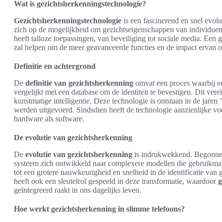
Wat is gezichtsherkenningstechnologie?
Gezichtsherkenningstechnologie
is een fascinerend en snel evol
zich op de mogelijkheid om gezichtseigenschappen van individuen t
heeft talloze toepassingen, van beveiliging tot sociale media. Een
zal helpen om de meer geavanceerde functies en de impact ervan o
Definitie en achtergrond
De
definitie van gezichtsherkenning
omvat een proces waarbij ee
vergelijkt met een database om de identiteit te bevestigen. Dit ve
kunstmatige intelligentie. Deze technologie is ontstaan in de jare
werden uitgevoerd. Sindsdien heeft de technologie aanzienlijke vo
hardware als software.
De evolutie van gezichtsherkenning
De
evolutie van gezichtsherkenning
is indrukwekkend. Begonnen
systeem zich ontwikkeld naar complexere modellen die gebruikm
tot een grotere nauwkeurigheid en snelheid in de identificatie van 
heeft ook een sleutelrol gespeeld in deze transformatie, waardoor
g
geïntegreerd raakt in ons dagelijks leven.
Hoe werkt gezichtsherkenning in slimme telefoons?