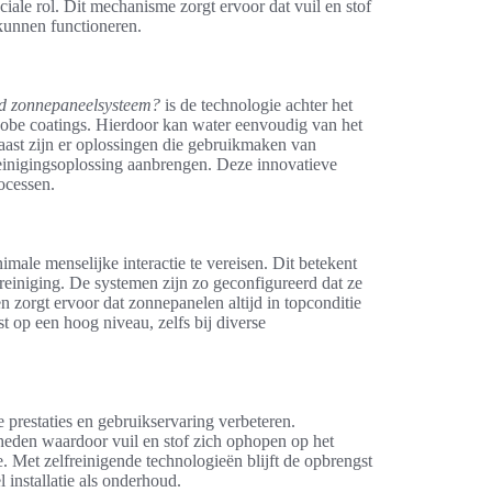
uciale rol. Dit mechanisme zorgt ervoor dat vuil en stof
kunnen functioneren.
nd zonnepaneelsysteem?
is de technologie achter het
be coatings. Hierdoor kan water eenvoudig van het
aast zijn er oplossingen die gebruikmaken van
einigingsoplossing aanbrengen. Deze innovatieve
ocessen.
ale menselijke interactie te vereisen. Dit betekent
einiging. De systemen zijn zo geconfigureerd dat ze
n zorgt ervoor dat zonnepanelen altijd in topconditie
t op een hoog niveau, zelfs bij diverse
 prestaties en gebruikservaring verbeteren.
heden waardoor vuil en stof zich ophopen op het
. Met zelfreinigende technologieën blijft de opbrengst
 installatie als onderhoud.