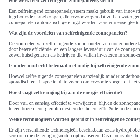
Hoe werkt een zelfreinigend zonnepaneelsysteem?
Een zelfreinigend zonnepaneelsysteem maakt gebruik van innovati
ingebouwde sproeikoppen, die ervoor zorgen dat vuil en water gem
zonnepanelen automatisch gereinigd worden, zonder menselijke t
Wat zijn de voordelen van zelfreinigende zonnepanelen?
De voordelen van zelfreinigende zonnepanelen zijn onder andere 
door betere efficiëntie, en een langere levensduur van de zonnepa
zowel huiseigenaren als bedrijven die willen investeren in zonne-e
Is onderhoud echt helemaal niet nodig bij zelfreinigende zon
Hoewel zelfreinigende zonnepanelen aanzienlijk minder onderhou
sporadisch een inspectie uit te voeren om ervoor te zorgen dat het 
Hoe draagt zelfreiniging bij aan de energie-efficiëntie?
Door vuil en aanslag effectief te verwijderen, blijven de zonnepane
in een hogere energieopbrengst en dus betere efficiëntie in de ener
Welke technologieën worden gebruikt in zelfreinigende zonne
Er zijn verschillende technologieën beschikbaar, zoals hydrophobe
sensoren die de reinigingsnoden optimaliseren. Deze innovaties he