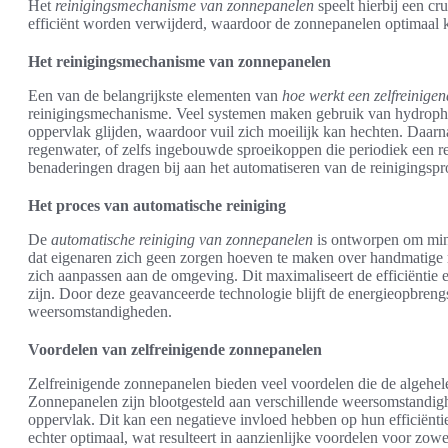
Het
reinigingsmechanisme van zonnepanelen
speelt hierbij een cr
efficiënt worden verwijderd, waardoor de zonnepanelen optimaal 
Het reinigingsmechanisme van zonnepanelen
Een van de belangrijkste elementen van
hoe werkt een zelfreinige
reinigingsmechanisme. Veel systemen maken gebruik van hydropho
oppervlak glijden, waardoor vuil zich moeilijk kan hechten. Daarn
regenwater, of zelfs ingebouwde sproeikoppen die periodiek een r
benaderingen dragen bij aan het automatiseren van de reinigingspr
Het proces van automatische reiniging
De
automatische reiniging van zonnepanelen
is ontworpen om minim
dat eigenaren zich geen zorgen hoeven te maken over handmatige r
zich aanpassen aan de omgeving. Dit maximaliseert de efficiëntie e
zijn. Door deze geavanceerde technologie blijft de energieopbrengs
weersomstandigheden.
Voordelen van zelfreinigende zonnepanelen
Zelfreinigende zonnepanelen bieden veel voordelen die de algehele
Zonnepanelen zijn blootgesteld aan verschillende weersomstandig
oppervlak. Dit kan een negatieve invloed hebben op hun efficiëntie
echter optimaal, wat resulteert in aanzienlijke voordelen voor zowel