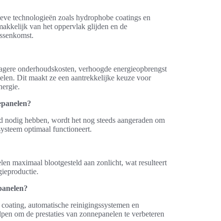
eve technologieën zoals hydrophobe coatings en
akkelijk van het oppervlak glijden en de
ussenkomst.
lagere onderhoudskosten, verhoogde energieopbrengst
nelen. Dit maakt ze een aantrekkelijke keuze voor
nergie.
nepanelen?
d nodig hebben, wordt het nog steeds aangeraden om
systeem optimaal functioneert.
len maximaal blootgesteld aan zonlicht, wat resulteert
gieproductie.
panelen?
 coating, automatische reinigingssystemen en
lpen om de prestaties van zonnepanelen te verbeteren