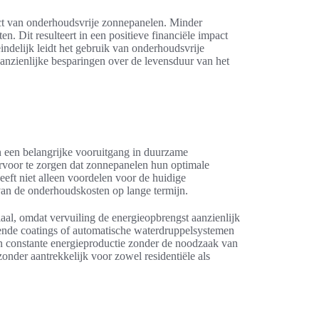
ect van onderhoudsvrije zonnepanelen. Minder
. Dit resulteert in een positieve financiële impact
indelijk leidt het gebruik van onderhoudsvrije
 aanzienlijke besparingen over de levensduur van het
een belangrijke vooruitgang in duurzame
rvoor te zorgen dat zonnepanelen hun optimale
heeft niet alleen voordelen voor de huidige
van de onderhoudskosten op lange termijn.
iaal, omdat vervuiling de energieopbrengst aanzienlijk
gende coatings of automatische waterdruppelsystemen
en constante energieproductie zonder de noodzaak van
nder aantrekkelijk voor zowel residentiële als