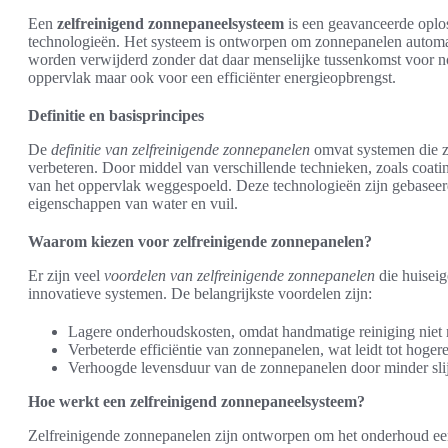
Een
zelfreinigend zonnepaneelsysteem
is een geavanceerde oplo
technologieën. Het systeem is ontworpen om zonnepanelen automati
worden verwijderd zonder dat daar menselijke tussenkomst voor nod
oppervlak maar ook voor een efficiënter energieopbrengst.
Definitie en basisprincipes
De
definitie van zelfreinigende zonnepanelen
omvat systemen die z
verbeteren. Door middel van verschillende technieken, zoals coatin
van het oppervlak weggespoeld. Deze technologieën zijn gebaseerd
eigenschappen van water en vuil.
Waarom kiezen voor zelfreinigende zonnepanelen?
Er zijn veel
voordelen van zelfreinigende zonnepanelen
die huisei
innovatieve systemen. De belangrijkste voordelen zijn:
Lagere onderhoudskosten, omdat handmatige reiniging niet 
Verbeterde efficiëntie van zonnepanelen, wat leidt tot hoger
Verhoogde levensduur van de zonnepanelen door minder slij
Hoe werkt een zelfreinigend zonnepaneelsysteem?
Zelfreinigende zonnepanelen zijn ontworpen om het onderhoud eenv