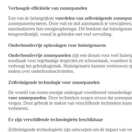
Verhoogde efficiëntie van zonnepanelen
Een van de belangrijkste
voordelen van zelfreinigende zonnepa
zonnepaneelsysteem. Door vuil en stof automatisch te verwijdere
maximaliseren hun energieopbrengst. Dit betekent dat huiseigenare
terugverdientijd, vooral in gebieden met veel vervuiling.
Onderhoudsvrije oplossingen voor huiseigenaren
Onderhoudsvrije zonnepanelen
zijn een droom voor veel huiseig
noodzaak voor regelmatige inspecties en schoonmaak, waardoor ti
verhoogt het gebruiksgemak. Huiseigenaren kunnen vertrouwen op
maken over onderhoudsactiviteiten.
Zelfreinigende technologie voor zonnepanelen
De wereld van zonne-energie ondergaat voortdurend veranderinge
voor zonnepanelen
. Deze technieken zorgen ervoor dat zonnepan
vergen. Door gebruik te maken van verschillende technieken kunne
verbeteren.
Er zijn verschillende technologieën beschikbaar
Zelfreinigende technologieën zijn ontworpen om de impact van ver