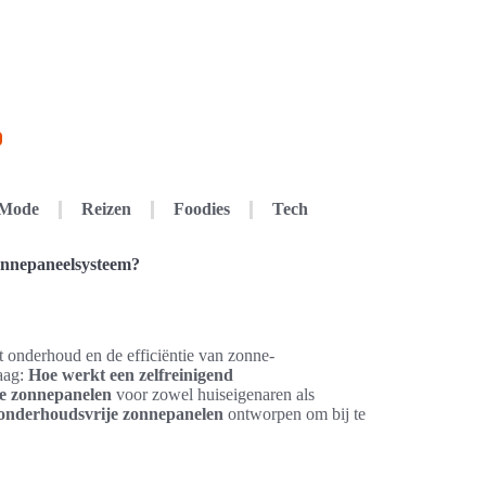
Mode
Reizen
Foodies
Tech
onnepaneelsysteem?
t onderhoud en de efficiëntie van zonne-
raag:
Hoe werkt een zelfreinigend
de zonnepanelen
voor zowel huiseigenaren als
onderhoudsvrije zonnepanelen
ontworpen om bij te