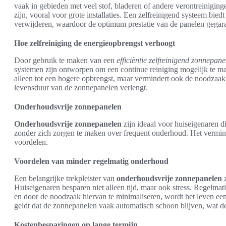
vaak in gebieden met veel stof, bladeren of andere verontreiniging
zijn, vooral voor grote installaties. Een zelfreinigend systeem bied
verwijderen, waardoor de optimum prestatie van de panelen gegaran
Hoe zelfreiniging de energieopbrengst verhoogt
Door gebruik te maken van een
efficiëntie zelfreinigend zonnepan
systemen zijn ontworpen om een continue reiniging mogelijk te make
alleen tot een hogere opbrengst, maar vermindert ook de noodzaak
levensduur van de zonnepanelen verlengt.
Onderhoudsvrije zonnepanelen
Onderhoudsvrije zonnepanelen
zijn ideaal voor huiseigenaren d
zonder zich zorgen te maken over frequent onderhoud. Het vermin
voordelen.
Voordelen van minder regelmatig onderhoud
Een belangrijke trekpleister van
onderhoudsvrije zonnepanelen
z
Huiseigenaren besparen niet alleen tijd, maar ook stress. Regelma
en door de noodzaak hiervan te minimaliseren, wordt het leven ee
geldt dat de zonnepanelen vaak automatisch schoon blijven, wat d
Kostenbesparingen op lange termijn