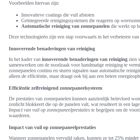
Voorbeelden hiervan zijn:
Innovatieve coatings die vuil afstoten
Geïntegreerde reinigingssystemen die reageren op weersom
Automatische reiniging van zonnepanelen
die werkt op b
Deze technologieën zijn een stap voorwaarts in het verbeteren van
Innoverende benaderingen van reiniging
In het kader van
innoverende benaderingen van reiniging
zien 
samenwerken om de noodzaak voor handmatige reiniging te vermi
zonnepanelen continu en sturen signalen naar automatische reinigi
alleen de efficiëntie, maar draagt ook bij aan een betere energieopb
Efficiëntie zelfreinigend zonnepaneelsysteem
De prestaties van zonnepanelen kunnen aanzienlijk beïnvloed word
zonlicht blokkeert die op de panelen valt, wat resulteert in een lag
Impact van vuil op zonnepaneelprestaties
te begrijpen om de voor
waarderen.
Impact van vuil op zonnepaneelprestaties
Wanneer zonnepanelen vervuild raken, kunnen ze tot 25% minder ef