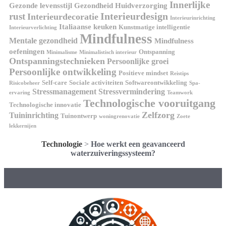
Innerlijke
Gezonde levensstijl
Gezondheid
Huidverzorging
Interieurdesign
rust
Interieurdecoratie
Interieurinrichting
Italiaanse keuken
Kunstmatige intelligentie
Interieurverlichting
Mindfulness
Mentale gezondheid
Mindfulness
oefeningen
Ontspanning
Minimalisme
Minimalistisch interieur
Ontspanningstechnieken
Persoonlijke groei
Persoonlijke ontwikkeling
Positieve mindset
Reistips
Self-care
Sociale activiteiten
Softwareontwikkeling
Risicobeheer
Spa-
Stressmanagement
Stressvermindering
ervaring
Teamwork
Technologische vooruitgang
Technologische innovatie
Zelfzorg
Tuininrichting
Tuinontwerp
woningrenovatie
Zoete
lekkernijen
Technologie
>
Hoe werkt een geavanceerd
waterzuiveringssysteem?