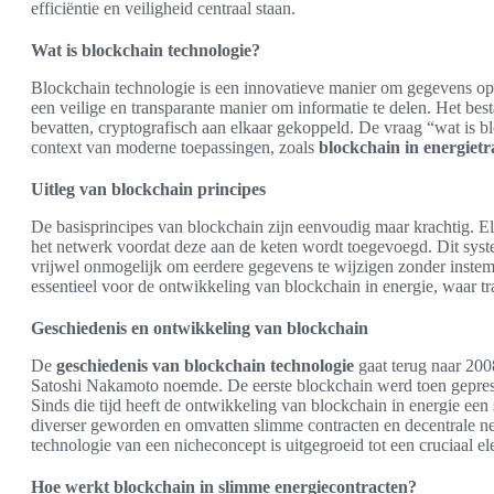
efficiëntie en veiligheid centraal staan.
Wat is blockchain technologie?
Blockchain technologie is een innovatieve manier om gegevens op te
een veilige en transparante manier om informatie te delen. Het best
bevatten, cryptografisch aan elkaar gekoppeld. De vraag “wat is bl
context van moderne toepassingen, zoals
blockchain in energietr
Uitleg van blockchain principes
De basisprincipes van blockchain zijn eenvoudig maar krachtig. E
het netwerk voordat deze aan de keten wordt toegevoegd. Dit syste
vrijwel onmogelijk om eerdere gegevens te wijzigen zonder inste
essentieel voor de ontwikkeling van blockchain in energie, waar tra
Geschiedenis en ontwikkeling van blockchain
De
geschiedenis van blockchain technologie
gaat terug naar 200
Satoshi Nakamoto noemde. De eerste blockchain werd toen gepresen
Sinds die tijd heeft de ontwikkeling van blockchain in energie ee
diverser geworden en omvatten slimme contracten en decentrale n
technologie van een nicheconcept is uitgegroeid tot een cruciaal e
Hoe werkt blockchain in slimme energiecontracten?