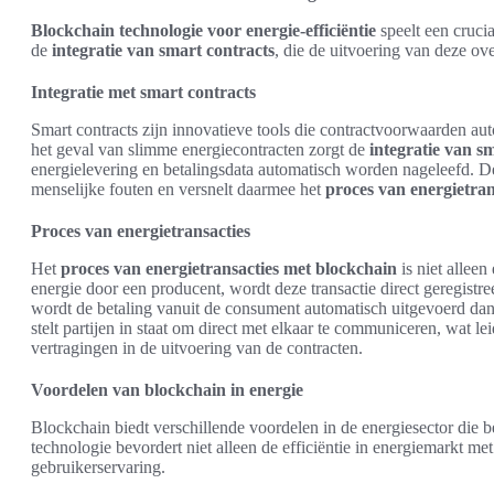
Blockchain technologie voor energie-efficiëntie
speelt een crucia
de
integratie van smart contracts
, die de uitvoering van deze o
Integratie met smart contracts
Smart contracts zijn innovatieve tools die contractvoorwaarden au
het geval van slimme energiecontracten zorgt de
integratie van s
energielevering en betalingsdata automatisch worden nageleefd. D
menselijke fouten en versnelt daarmee het
proces van energietran
Proces van energietransacties
Het
proces van energietransacties met blockchain
is niet alleen
energie door een producent, wordt deze transactie direct geregistr
wordt de betaling vanuit de consument automatisch uitgevoerd da
stelt partijen in staat om direct met elkaar te communiceren, wat le
vertragingen in de uitvoering van de contracten.
Voordelen van blockchain in energie
Blockchain biedt verschillende voordelen in de energiesector die
technologie bevordert niet alleen de efficiëntie in energiemarkt m
gebruikerservaring.