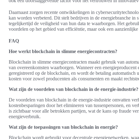
ook een doorslaggevende factor voor het vertrouwen in innovatieve
Daarnaast zorgen recente ontwikkelingen in cybersecuritytechnolo
kan worden verbeterd. Dit stelt bedrijven in de energiebranche in 
tegelijkertijd de veiligheid van hun data te waarborgen. Het gebrui
voordelen op het gebied van efficiëntie, maar ook een aanzienlijke
FAQ
Hoe werkt blockchain in slimme energiecontracten?
Blockchain in slimme energiecontracten maakt gebruik van automati
van overeenkomsten waarborgen. Wanneer een energieproducent ener
geregistreerd op de blockchain, en wordt de betaling automatisch u
kosten voor zowel producenten als consumenten en maakt rechtstre
Wat zijn de voordelen van blockchain in de energie-industrie?
De voordelen van blockchain in de energie-industrie omvatten ver
kostenbesparingen door het elimineren van tussenpersonen, en verbet
is zichtbaar voor alle betrokken partijen, wat de kans op fraude v
energieverbruik.
Wat zijn de toepassingen van blockchain in energie?
Blockchain wordt gebruikt voor decentrale energienetwerken, wa