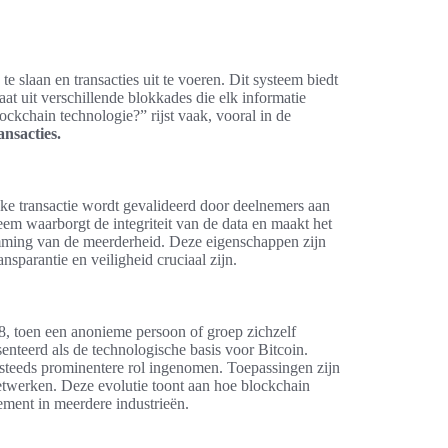
 slaan en transacties uit te voeren. Dit systeem biedt
aat uit verschillende blokkades die elk informatie
ockchain technologie?” rijst vaak, vooral in de
ansacties.
lke transactie wordt gevalideerd door deelnemers aan
em waarborgt de integriteit van de data en maakt het
mming van de meerderheid. Deze eigenschappen zijn
nsparantie en veiligheid cruciaal zijn.
8, toen een anonieme persoon of groep zichzelf
teerd als de technologische basis voor Bitcoin.
n steeds prominentere rol ingenomen. Toepassingen zijn
etwerken. Deze evolutie toont aan hoe blockchain
lement in meerdere industrieën.