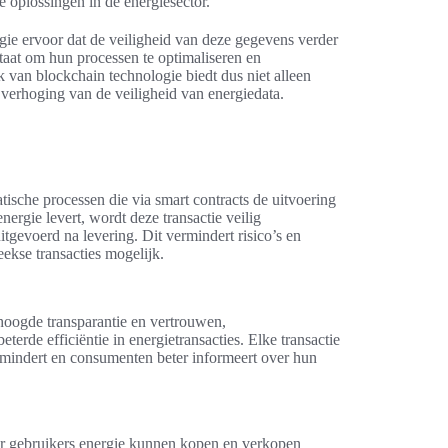
 oplossingen in de energiesector.
gie ervoor dat de veiligheid van deze gegevens verder
staat om hun processen te optimaliseren en
k van blockchain technologie biedt dus niet alleen
 verhoging van de veiligheid van energiedata.
sche processen die via smart contracts de uitvoering
gie levert, wordt deze transactie veilig
itgevoerd na levering. Dit vermindert risico’s en
ekse transacties mogelijk.
hoogde transparantie en vertrouwen,
erde efficiëntie in energietransacties. Elke transactie
ermindert en consumenten beter informeert over hun
ar gebruikers energie kunnen kopen en verkopen