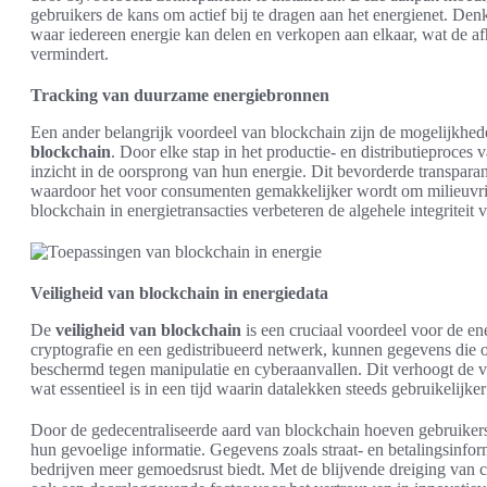
gebruikers de kans om actief bij te dragen aan het energienet. Denk
waar iedereen energie kan delen en verkopen aan elkaar, wat de afh
vermindert.
Tracking van duurzame energiebronnen
Een ander belangrijk voordeel van blockchain zijn de mogelijkhe
blockchain
. Door elke stap in het productie- en distributieproces
inzicht in de oorsprong van hun energie. Dit bevorderde transparant
waardoor het voor consumenten gemakkelijker wordt om milieuvri
blockchain in energietransacties verbeteren de algehele integriteit
Veiligheid van blockchain in energiedata
De
veiligheid van blockchain
is een cruciaal voordeel voor de en
cryptografie en een gedistribueerd netwerk, kunnen gegevens die 
beschermd tegen manipulatie en cyberaanvallen. Dit verhoogt de v
wat essentieel is in een tijd waarin datalekken steeds gebruikelijke
Door de gedecentraliseerde aard van blockchain hoeven gebruikers
hun gevoelige informatie. Gegevens zoals straat- en betalingsinfo
bedrijven meer gemoedsrust biedt. Met de blijvende dreiging van cy