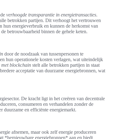
 de
verhoogde transparantie in energietransacties
.
 alle betrokken partijen. Dit verhoogt het vertrouwen
in hun energieverbruik en kunnen de herkomst van
t de betrouwbaarheid binnen de gehele keten.
in
door de noodzaak van tussenpersonen te
en hun operationele kosten verlagen, wat uiteindelijk
t met blockchain
stelt alle betrokken partijen in staat
n bredere acceptatie van duurzame energiebronnen, wat
iesector. De kracht ligt in het creëren van decentrale
oduceren, consumeren en verhandelen zonder de
er duurzame en efficiënte energiemarkt.
nergie afnemen, maar ook zelf energie produceren
igt *hernieuwbare energiebronnen* aan en biedt