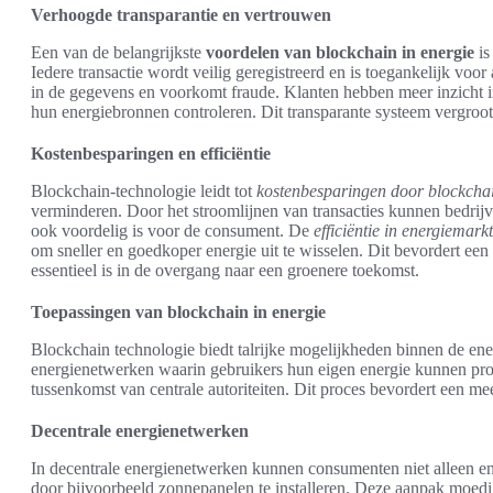
Verhoogde transparantie en vertrouwen
Een van de belangrijkste
voordelen van blockchain in energie
is
Iedere transactie wordt veilig geregistreerd en is toegankelijk voor
in de gegevens en voorkomt fraude. Klanten hebben meer inzicht 
hun energiebronnen controleren. Dit transparante systeem vergroo
Kostenbesparingen en efficiëntie
Blockchain-technologie leidt tot
kostenbesparingen door blockcha
verminderen. Door het stroomlijnen van transacties kunnen bedrijv
ook voordelig is voor de consument. De
efficiëntie in energiemark
om sneller en goedkoper energie uit te wisselen. Dit bevordert ee
essentieel is in de overgang naar een groenere toekomst.
Toepassingen van blockchain in energie
Blockchain technologie biedt talrijke mogelijkheden binnen de energ
energienetwerken waarin gebruikers hun eigen energie kunnen pr
tussenkomst van centrale autoriteiten. Dit proces bevordert een me
Decentrale energienetwerken
In decentrale energienetwerken kunnen consumenten niet alleen e
door bijvoorbeeld zonnepanelen te installeren. Deze aanpak moed