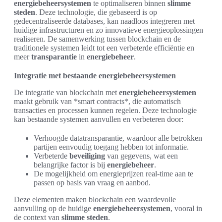
energiebeheersystemen
te optimaliseren binnen
slimme
steden
. Deze technologie, die gebaseerd is op
gedecentraliseerde databases, kan naadloos integreren met
huidige infrastructuren en zo innovatieve energieoplossingen
realiseren. De samenwerking tussen blockchain en de
traditionele systemen leidt tot een verbeterde efficiëntie en
meer
transparantie
in
energiebeheer
.
Integratie met bestaande energiebeheersystemen
De integratie van blockchain met
energiebeheersystemen
maakt gebruik van *smart contracts*, die automatisch
transacties en processen kunnen regelen. Deze technologie
kan bestaande systemen aanvullen en verbeteren door:
Verhoogde datatransparantie, waardoor alle betrokken
partijen eenvoudig toegang hebben tot informatie.
Verbeterde
beveiliging
van gegevens, wat een
belangrijke factor is bij
energiebeheer
.
De mogelijkheid om energieprijzen real-time aan te
passen op basis van vraag en aanbod.
Deze elementen maken blockchain een waardevolle
aanvulling op de huidige
energiebeheersystemen
, vooral in
de context van
slimme steden
.