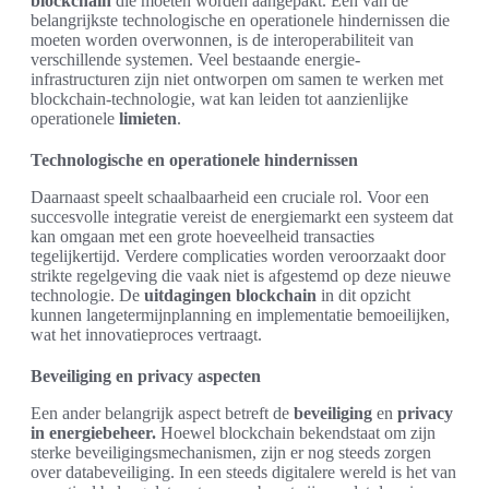
blockchain
die moeten worden aangepakt. Eén van de
belangrijkste technologische en operationele hindernissen die
moeten worden overwonnen, is de interoperabiliteit van
verschillende systemen. Veel bestaande energie-
infrastructuren zijn niet ontworpen om samen te werken met
blockchain-technologie, wat kan leiden tot aanzienlijke
operationele
limieten
.
Technologische en operationele hindernissen
Daarnaast speelt schaalbaarheid een cruciale rol. Voor een
succesvolle integratie vereist de energiemarkt een systeem dat
kan omgaan met een grote hoeveelheid transacties
tegelijkertijd. Verdere complicaties worden veroorzaakt door
strikte regelgeving die vaak niet is afgestemd op deze nieuwe
technologie. De
uitdagingen blockchain
in dit opzicht
kunnen langetermijnplanning en implementatie bemoeilijken,
wat het innovatieproces vertraagt.
Beveiliging en privacy aspecten
Een ander belangrijk aspect betreft de
beveiliging
en
privacy
in energiebeheer.
Hoewel blockchain bekendstaat om zijn
sterke beveiligingsmechanismen, zijn er nog steeds zorgen
over databeveiliging. In een steeds digitalere wereld is het van