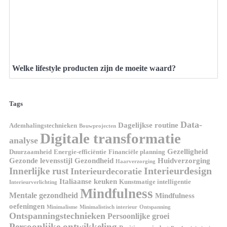
Welke lifestyle producten zijn de moeite waard?
Tags
Data-
Dagelijkse routine
Ademhalingstechnieken
Bouwprojecten
Digitale transformatie
analyse
Gezelligheid
Duurzaamheid
Energie-efficiëntie
Financiële planning
Gezonde levensstijl
Gezondheid
Huidverzorging
Haarverzorging
Interieurdesign
Innerlijke rust
Interieurdecoratie
Italiaanse keuken
Kunstmatige intelligentie
Interieurverlichting
Mindfulness
Mentale gezondheid
Mindfulness
oefeningen
Minimalisme
Minimalistisch interieur
Ontspanning
Ontspanningstechnieken
Persoonlijke groei
Persoonlijke ontwikkeling