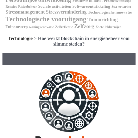
Positieve mindset
Productiviteitstips
Sociale activiteiten
Softwareontwikkeling
Reistips
Risicobeheer
Spa-ervaring
Stressmanagement
Stressvermindering
Technologische innovatie
Technologische vooruitgang
Tuininrichting
Zelfzorg
Tuinontwerp
woningrenovatie
Zelfreflectie
Zoete lekkernijen
Technologie
>
Hoe werkt blockchain in energiebeheer voor
slimme steden?