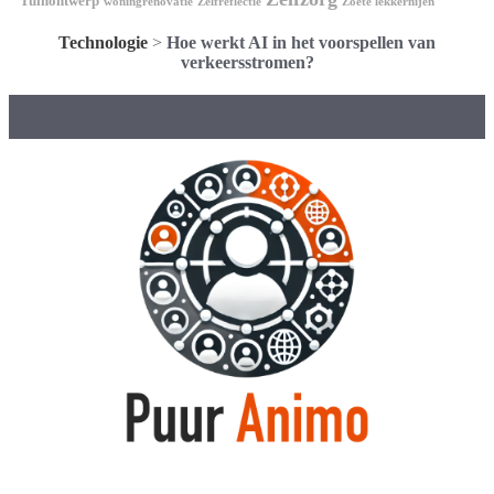
Tuinontwerp
woningrenovatie
Zelfreflectie
Zoete lekkernijen
Technologie
>
Hoe werkt AI in het voorspellen van
verkeersstromen?