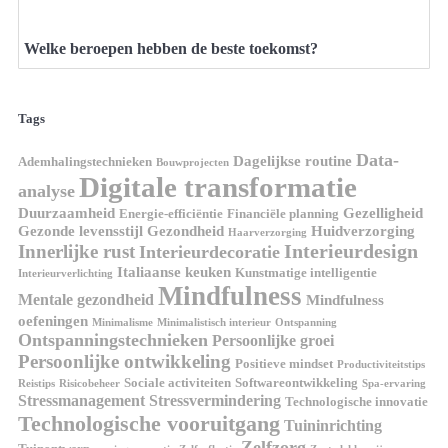
Welke beroepen hebben de beste toekomst?
Tags
Data-
Dagelijkse routine
Ademhalingstechnieken
Bouwprojecten
Digitale transformatie
analyse
Duurzaamheid
Gezelligheid
Energie-efficiëntie
Financiële planning
Gezonde levensstijl
Gezondheid
Huidverzorging
Haarverzorging
Interieurdesign
Innerlijke rust
Interieurdecoratie
Italiaanse keuken
Kunstmatige intelligentie
Interieurverlichting
Mindfulness
Mentale gezondheid
Mindfulness
oefeningen
Minimalisme
Minimalistisch interieur
Ontspanning
Ontspanningstechnieken
Persoonlijke groei
Persoonlijke ontwikkeling
Positieve mindset
Productiviteitstips
Sociale activiteiten
Softwareontwikkeling
Reistips
Risicobeheer
Spa-ervaring
Stressmanagement
Stressvermindering
Technologische innovatie
Technologische vooruitgang
Tuininrichting
Zelfzorg