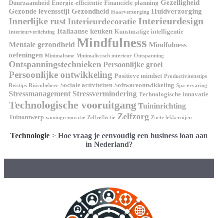
Gezelligheid
Duurzaamheid
Energie-efficiëntie
Financiële planning
Gezonde levensstijl
Gezondheid
Huidverzorging
Haarverzorging
Interieurdesign
Innerlijke rust
Interieurdecoratie
Italiaanse keuken
Kunstmatige intelligentie
Interieurverlichting
Mindfulness
Mentale gezondheid
Mindfulness
oefeningen
Minimalisme
Minimalistisch interieur
Ontspanning
Ontspanningstechnieken
Persoonlijke groei
Persoonlijke ontwikkeling
Positieve mindset
Productiviteitstips
Sociale activiteiten
Softwareontwikkeling
Reistips
Risicobeheer
Spa-ervaring
Stressmanagement
Stressvermindering
Technologische innovatie
Technologische vooruitgang
Tuininrichting
Zelfzorg
Tuinontwerp
woningrenovatie
Zelfreflectie
Zoete lekkernijen
Technologie
>
Hoe vraag je eenvoudig een business loan aan
in Nederland?