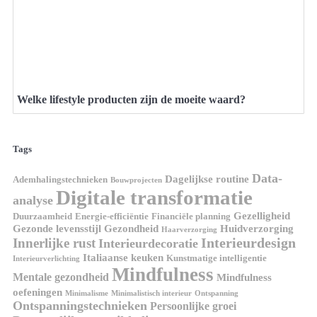
Welke lifestyle producten zijn de moeite waard?
Tags
Data-
Dagelijkse routine
Ademhalingstechnieken
Bouwprojecten
Digitale transformatie
analyse
Gezelligheid
Duurzaamheid
Energie-efficiëntie
Financiële planning
Gezonde levensstijl
Gezondheid
Huidverzorging
Haarverzorging
Interieurdesign
Innerlijke rust
Interieurdecoratie
Italiaanse keuken
Kunstmatige intelligentie
Interieurverlichting
Mindfulness
Mentale gezondheid
Mindfulness
oefeningen
Minimalisme
Minimalistisch interieur
Ontspanning
Ontspanningstechnieken
Persoonlijke groei