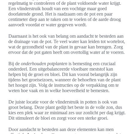
regelmatig te controleren of de plant voldoende water krijgt.
Een vlinderstruik houdt van een vochtige maar goed
doorlatende grond. Het is raadzaam om de pot een paar
centimeter diep aan te raken om te voelen of de aarde droog
aanvoelt voordat er water gegeven wordt.
Daarnaast is het ook van belang om aandacht te besteden aan
de drainage van de pot. Te veel water kan leiden tot wortelrot,
wat de gezondheid van de plant in gevaar kan brengen. Zorg
ervoor dat de pot gaten heeft om overtollig water af te voeren.
Bij de
onderhouden potplanten
is bemesting een cruciaal
onderdeel. Een uitgebalanceerde vloeibare meststof kan
helpen bij de groei en bloei. Dit kan vooral belangrijk zijn
tijdens het groeiseizoen, wanneer de behoeften van de plant
het hoogst zijn. Volg de instructies op de verpakking om te
weten hoe vaak en in welke hoeveelheid te bemesten.
De juiste locatie voor de vlinderstruik in potten is ook van
groot belang. Deze plant gedijt het beste in de volle zon, dus
kies een plek waar ze minimaal zes uur zonlicht per dag krijgt.
Dit stimuleert de bloei en zorgt voor een sterke groei.
Door aandacht te besteden aan deze elementen kan men