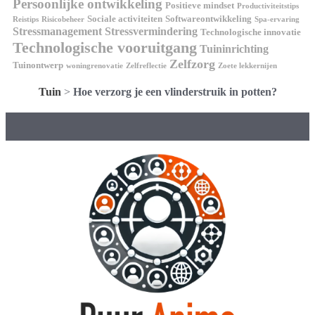
Persoonlijke ontwikkeling
Positieve mindset
Productiviteitstips
Sociale activiteiten
Softwareontwikkeling
Reistips
Risicobeheer
Spa-ervaring
Stressmanagement
Stressvermindering
Technologische innovatie
Technologische vooruitgang
Tuininrichting
Zelfzorg
Tuinontwerp
woningrenovatie
Zelfreflectie
Zoete lekkernijen
Tuin
>
Hoe verzorg je een vlinderstruik in potten?