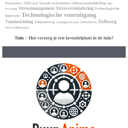
Self-care
Sociale activiteiten
Softwareontwikkeling
Risicobeheer
Spa-
Stressmanagement
Stressvermindering
Technologische
ervaring
Technologische vooruitgang
innovatie
Zelfzorg
Tuininrichting
Tuinontwerp
woningrenovatie
Zelfreflectie
Zoete lekkernijen
Tuin
>
Hoe verzorg je een lavendelplant in de tuin?