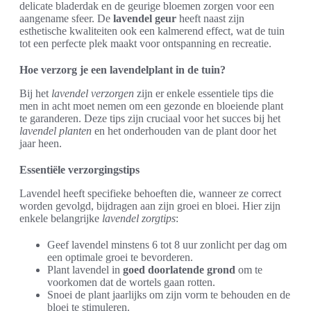
delicate bladerdak en de geurige bloemen zorgen voor een
aangename sfeer. De
lavendel geur
heeft naast zijn
esthetische kwaliteiten ook een kalmerend effect, wat de tuin
tot een perfecte plek maakt voor ontspanning en recreatie.
Hoe verzorg je een lavendelplant in de tuin?
Bij het
lavendel verzorgen
zijn er enkele essentiele tips die
men in acht moet nemen om een gezonde en bloeiende plant
te garanderen. Deze tips zijn cruciaal voor het succes bij het
lavendel planten
en het onderhouden van de plant door het
jaar heen.
Essentiële verzorgingstips
Lavendel heeft specifieke behoeften die, wanneer ze correct
worden gevolgd, bijdragen aan zijn groei en bloei. Hier zijn
enkele belangrijke
lavendel zorgtips
:
Geef lavendel minstens 6 tot 8 uur zonlicht per dag om
een optimale groei te bevorderen.
Plant lavendel in
goed doorlatende grond
om te
voorkomen dat de wortels gaan rotten.
Snoei de plant jaarlijks om zijn vorm te behouden en de
bloei te stimuleren.