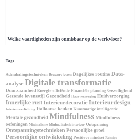
Welke vaardigheden zijn onmisbaar op de werkvloer?
Tags
Data-
Dagelijkse routine
Ademhalingstechnieken
Bouwprojecten
Digitale transformatie
analyse
Duurzaamheid
Gezelligheid
Energie-efficiëntie
Financiële planning
Gezonde levensstijl
Gezondheid
Huidverzorging
Haarverzorging
Interieurdesign
Innerlijke rust
Interieurdecoratie
Italiaanse keuken
Kunstmatige intelligentie
Interieurverlichting
Mindfulness
Mentale gezondheid
Mindfulness
oefeningen
Ontspanning
Minimalisme
Minimalistisch interieur
Ontspanningstechnieken
Persoonlijke groei
Persoonlijke ontwikkeling
Positieve mindset
Reistips