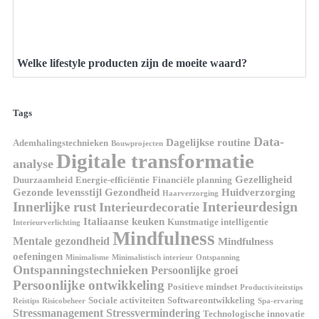
Welke lifestyle producten zijn de moeite waard?
Tags
Data-
Dagelijkse routine
Ademhalingstechnieken
Bouwprojecten
Digitale transformatie
analyse
Gezelligheid
Duurzaamheid
Energie-efficiëntie
Financiële planning
Gezonde levensstijl
Gezondheid
Huidverzorging
Haarverzorging
Interieurdesign
Innerlijke rust
Interieurdecoratie
Italiaanse keuken
Kunstmatige intelligentie
Interieurverlichting
Mindfulness
Mentale gezondheid
Mindfulness
oefeningen
Minimalisme
Minimalistisch interieur
Ontspanning
Ontspanningstechnieken
Persoonlijke groei
Persoonlijke ontwikkeling
Positieve mindset
Productiviteitstips
Sociale activiteiten
Softwareontwikkeling
Reistips
Risicobeheer
Spa-ervaring
Stressmanagement
Stressvermindering
Technologische innovatie