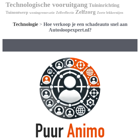
Technologische vooruitgang
Tuininrichting
Zelfzorg
Tuinontwerp
woningrenovatie
Zelfreflectie
Zoete lekkernijen
Technologie
>
Hoe verkoop je een schadeauto snel aan
Autosloopexpert.nl?