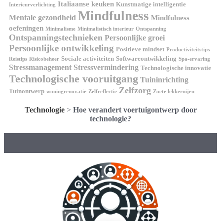
Italiaanse keuken
Kunstmatige intelligentie
Interieurverlichting
Mindfulness
Mentale gezondheid
Mindfulness
oefeningen
Minimalisme
Minimalistisch interieur
Ontspanning
Ontspanningstechnieken
Persoonlijke groei
Persoonlijke ontwikkeling
Positieve mindset
Productiviteitstips
Sociale activiteiten
Softwareontwikkeling
Reistips
Risicobeheer
Spa-ervaring
Stressmanagement
Stressvermindering
Technologische innovatie
Technologische vooruitgang
Tuininrichting
Zelfzorg
Tuinontwerp
woningrenovatie
Zelfreflectie
Zoete lekkernijen
Technologie
>
Hoe verandert voertuigontwerp door
technologie?