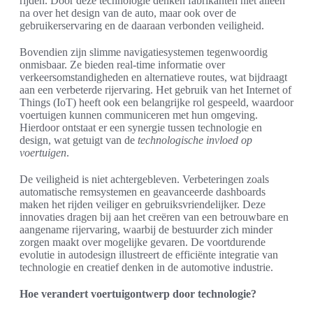
rijden. Door deze technologie denken fabrikanten niet alleen
na over het design van de auto, maar ook over de
gebruikerservaring en de daaraan verbonden veiligheid.
Bovendien zijn slimme navigatiesystemen tegenwoordig
onmisbaar. Ze bieden real-time informatie over
verkeersomstandigheden en alternatieve routes, wat bijdraagt
aan een verbeterde rijervaring. Het gebruik van het Internet of
Things (IoT) heeft ook een belangrijke rol gespeeld, waardoor
voertuigen kunnen communiceren met hun omgeving.
Hierdoor ontstaat er een synergie tussen technologie en
design, wat getuigt van de
technologische invloed op
voertuigen
.
De veiligheid is niet achtergebleven. Verbeteringen zoals
automatische remsystemen en geavanceerde dashboards
maken het rijden veiliger en gebruiksvriendelijker. Deze
innovaties dragen bij aan het creëren van een betrouwbare en
aangename rijervaring, waarbij de bestuurder zich minder
zorgen maakt over mogelijke gevaren. De voortdurende
evolutie in autodesign illustreert de efficiënte integratie van
technologie en creatief denken in de automotive industrie.
Hoe verandert voertuigontwerp door technologie?