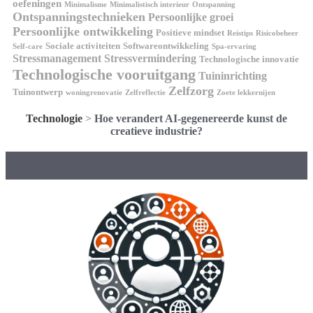
oefeningen
Minimalisme
Minimalistisch interieur
Ontspanning
Ontspanningstechnieken
Persoonlijke groei
Persoonlijke ontwikkeling
Positieve mindset
Reistips
Risicobeheer
Sociale activiteiten
Softwareontwikkeling
Self-care
Spa-ervaring
Stressmanagement
Stressvermindering
Technologische innovatie
Technologische vooruitgang
Tuininrichting
Zelfzorg
Tuinontwerp
woningrenovatie
Zelfreflectie
Zoete lekkernijen
Technologie
>
Hoe verandert AI-gegenereerde kunst de
creatieve industrie?