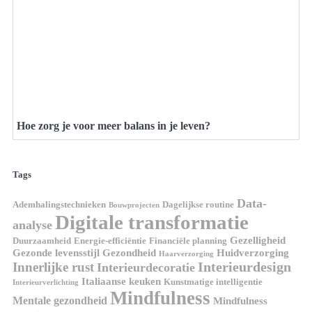
Hoe zorg je voor meer balans in je leven?
Tags
Data-
Ademhalingstechnieken
Dagelijkse routine
Bouwprojecten
Digitale transformatie
analyse
Gezelligheid
Duurzaamheid
Energie-efficiëntie
Financiële planning
Gezonde levensstijl
Gezondheid
Huidverzorging
Haarverzorging
Interieurdesign
Innerlijke rust
Interieurdecoratie
Italiaanse keuken
Kunstmatige intelligentie
Interieurverlichting
Mindfulness
Mentale gezondheid
Mindfulness