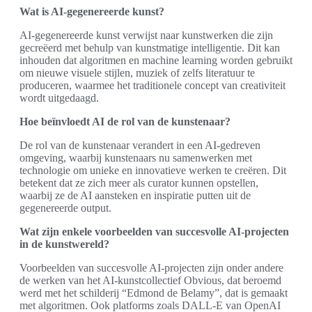
Wat is AI-gegenereerde kunst?
AI-gegenereerde kunst verwijst naar kunstwerken die zijn
gecreëerd met behulp van kunstmatige intelligentie. Dit kan
inhouden dat algoritmen en machine learning worden gebruikt
om nieuwe visuele stijlen, muziek of zelfs literatuur te
produceren, waarmee het traditionele concept van creativiteit
wordt uitgedaagd.
Hoe beïnvloedt AI de rol van de kunstenaar?
De rol van de kunstenaar verandert in een AI-gedreven
omgeving, waarbij kunstenaars nu samenwerken met
technologie om unieke en innovatieve werken te creëren. Dit
betekent dat ze zich meer als curator kunnen opstellen,
waarbij ze de AI aansteken en inspiratie putten uit de
gegenereerde output.
Wat zijn enkele voorbeelden van succesvolle AI-projecten
in de kunstwereld?
Voorbeelden van succesvolle AI-projecten zijn onder andere
de werken van het AI-kunstcollectief Obvious, dat beroemd
werd met het schilderij “Edmond de Belamy”, dat is gemaakt
met algoritmen. Ook platforms zoals DALL-E van OpenAI