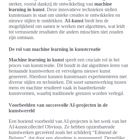
sterker, vooral dankzij de ontwikkeling van
machine
learning in kunst
. Deze innovatieve technieken stellen
kunstenaars in staat om unieke creaties te ontwikkelen en
nieuwe stijlen te ontdekken.
AI-kunst
biedt hen de
mogelijkheid om samen te werken met algoritmes, wat leidt
tot verrassende resultaten die anders misschien niet zouden
zijn ontstaan.
De rol van machine learning in kunstcreatie
Machine learning in kunst
speelt een cruciale rol in het
proces van kunstcreatie. Dit houdt in dat algoritmes leren van
bestaande kunstwerken en vervolgens nieuwe kunst
genereert. Hierdoor kunnen kunstenaars experimenteren met
diverse stijlen en technieken. Dit soort samenwerking tussen
mens en machine resulteert vaak in baanbrekende
kunstvormen, waarbij traditionele grenzen worden verlegd.
Voorbeelden van succesvolle AI-projecten in de
kunstwereld
Een boeiend voorbeeld van AI-projecten is het werk van het
AI-kunstcollectief Obvious. Ze hebben opzienbarende
kunstwerken gecreëerd zoals het schilderij “Edmond de
Belamy”, dat door een algoritme is gegenereerd. Dergelijke