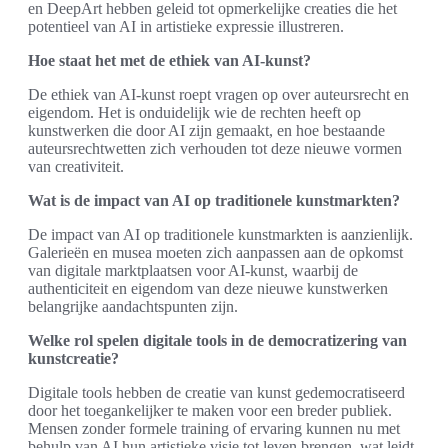
en DeepArt hebben geleid tot opmerkelijke creaties die het
potentieel van AI in artistieke expressie illustreren.
Hoe staat het met de ethiek van AI-kunst?
De ethiek van AI-kunst roept vragen op over auteursrecht en
eigendom. Het is onduidelijk wie de rechten heeft op
kunstwerken die door AI zijn gemaakt, en hoe bestaande
auteursrechtwetten zich verhouden tot deze nieuwe vormen
van creativiteit.
Wat is de impact van AI op traditionele kunstmarkten?
De impact van AI op traditionele kunstmarkten is aanzienlijk.
Galerieën en musea moeten zich aanpassen aan de opkomst
van digitale marktplaatsen voor AI-kunst, waarbij de
authenticiteit en eigendom van deze nieuwe kunstwerken
belangrijke aandachtspunten zijn.
Welke rol spelen digitale tools in de democratizering van
kunstcreatie?
Digitale tools hebben de creatie van kunst gedemocratiseerd
door het toegankelijker te maken voor een breder publiek.
Mensen zonder formele training of ervaring kunnen nu met
behulp van AI hun artistieke visie tot leven brengen, wat leidt