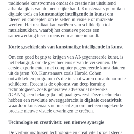
traditionele kunstvormen omdat de creatie niet uitsluitend
afhankelijk is van de menselijke hand. Kunstenaars gebruiken
digitale tools en
kunstmatige intelligentie in kunst
om
ideeën en concepten om te zetten in visuele of muzikale
werken. Het resultaat kan variëren van schilderijen tot
muziekstukken, waarbij het creatieve proces een
samenwerking tussen mens en machine inhoudt.
Korte geschiedenis van kunstmatige intelligentie in kunst
Om een goed begrip te krijgen van AI-gegenereerde kunst, is
het belangrijk om de geschiedenis ervan te verkennen. De
eerste experimenten met computer gegenereerde kunst dateren
uit de jaren ’60. Kunstenaars zoals Harold Cohen
ontwikkelden programma’s die in staat waren om autonoom te
schilderen. Recent is de opkomst van deep learning
technologieën, zoals generative adversarial networks
(GAN’s), een belangrijke mijlpaal geweest. Deze technieken
hebben een revolutie teweeggebracht in
digitale creativiteit
,
waardoor kunstenaars nu in staat zijn om met een ongekende
precisie nieuwe visuele ervaringen te creëren.
Technologie en creativiteit: een nieuwe synergie
De verbinding tussen technologie en creativiteit groeit steeds