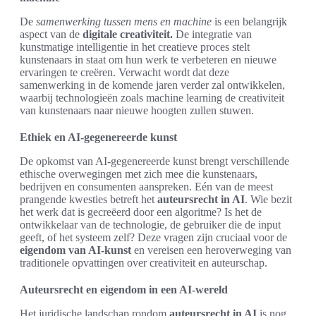
De
samenwerking tussen mens en machine
is een belangrijk
aspect van de
digitale creativiteit.
De integratie van
kunstmatige intelligentie in het creatieve proces stelt
kunstenaars in staat om hun werk te verbeteren en nieuwe
ervaringen te creëren. Verwacht wordt dat deze
samenwerking in de komende jaren verder zal ontwikkelen,
waarbij technologieën zoals machine learning de creativiteit
van kunstenaars naar nieuwe hoogten zullen stuwen.
Ethiek en AI-gegenereerde kunst
De opkomst van AI-gegenereerde kunst brengt verschillende
ethische overwegingen met zich mee die kunstenaars,
bedrijven en consumenten aanspreken. Eén van de meest
prangende kwesties betreft het
auteursrecht in AI
. Wie bezit
het werk dat is gecreëerd door een algoritme? Is het de
ontwikkelaar van de technologie, de gebruiker die de input
geeft, of het systeem zelf? Deze vragen zijn cruciaal voor de
eigendom van AI-kunst
en vereisen een heroverweging van
traditionele opvattingen over creativiteit en auteurschap.
Auteursrecht en eigendom in een AI-wereld
Het juridische landschap rondom
auteursrecht in AI
is nog