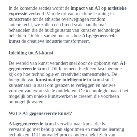
In de komende secties wordt de
impact van AI op artistieke
expressie
verkend. Van de rol van machine learning in
kunstcreatie tot de ethische overwegingen rondom
auteursrecht, we zullen een breed scala aan thema’s
behandelen die de huidige status van kunst en technologie
belichten. Ontdek samen met ons hoe
AI-gegenereerde
kunst
de creatieve industrie transformeert.
Inleiding tot AI-kunst
De wereld van kunst verandert snel door de opkomst van
AI-
gegenereerde kunst
. Dit fenomeen biedt een fascinerende
kijk op hoe technologie en creativiteit samensmelten. De
integratie van
kunstmatige intelligentie in kunst
stelt
kunstenaars in staat om grenzen te verleggen en nieuwe
vormen van expressie te ontdekken. De technologie maakt het
mogelijk om unieke kunstwerken te creëren die voorheen
onmogelijk waren.
Wat is AI-gegenereerde kunst?
AI-gegenereerde kunst
verwijst naar kunst die is
vervaardigd met behulp van algoritmen en machine learning-
technieken. Dit innovatief proces onderscheidt zich van