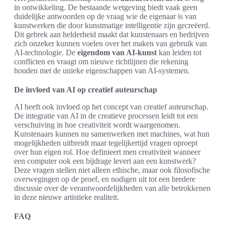
in ontwikkeling. De bestaande wetgeving biedt vaak geen
duidelijke antwoorden op de vraag wie de eigenaar is van
kunstwerken die door kunstmatige intelligentie zijn gecreëerd.
Dit gebrek aan helderheid maakt dat kunstenaars en bedrijven
zich onzeker kunnen voelen over het maken van gebruik van
AI-technologie. De
eigendom van AI-kunst
kan leiden tot
conflicten en vraagt om nieuwe richtlijnen die rekening
houden met de unieke eigenschappen van AI-systemen.
De invloed van AI op creatief auteurschap
AI heeft ook invloed op het concept van creatief auteurschap.
De integratie van AI in de creatieve processen leidt tot een
verschuiving in hoe creativiteit wordt waargenomen.
Kunstenaars kunnen nu samenwerken met machines, wat hun
mogelijkheden uitbreidt maar tegelijkertijd vragen oproept
over hun eigen rol. Hoe definieert men creativiteit wanneer
een computer ook een bijdrage levert aan een kunstwerk?
Deze vragen stellen niet alleen ethische, maar ook filosofische
overwegingen op de proef, en nodigen uit tot een bredere
discussie over de verantwoordelijkheden van alle betrokkenen
in deze nieuwe artistieke realiteit.
FAQ