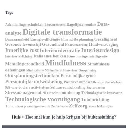
Tags
Data-
Ademhalingstechnieken
Dagelijkse routine
Bouwprojecten
Digitale transformatie
analyse
Gezelligheid
Duurzaamheid
Energie-efficiëntie
Financiële planning
Gezonde levensstijl
Gezondheid
Huidverzorging
Haarverzorging
Interieurdesign
Innerlijke rust
Interieurdecoratie
Italiaanse keuken
Kunstmatige intelligentie
Interieurverlichting
Mindfulness
Mentale gezondheid
Mindfulness
oefeningen
Minimalisme
Minimalistisch interieur
Ontspanning
Ontspanningstechnieken
Persoonlijke groei
Persoonlijke ontwikkeling
Positieve mindset
Reistips
Risicobeheer
Sociale activiteiten
Softwareontwikkeling
Self-care
Spa-ervaring
Stressmanagement
Stressvermindering
Technologische innovatie
Technologische vooruitgang
Tuininrichting
Zelfzorg
Tuinontwerp
woningrenovatie
Zelfreflectie
Zoete lekkernijen
Huis
>
Hoe snel kun je hulp krijgen bij buitensluiting?