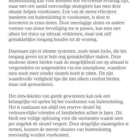
Buitensluiting kan voor iedereen een vervelende ervaring zijn,
maar met een aantal eenvoudige strategieën kan men deze
situatie helpen voorkomen. Een van de meest effectieve
manieren om buitensluiting te voorkomen, is door te
investeren in extra sloten. Door meerlagige sloten en andere
vormen van sloten beveiliging toe te passen, kan men niet
alleen het risico op inbraak verkleinen, maar ook zelf
gemakkelijker toegang houden tot de woning.
Daarnaast zijn er slimme systemen, zoals smart locks, die het
toegang geven tot je huis nog gemakkelijker maken. Deze
moderne sloten bieden vaak de mogelijkheid om op afstand te
vergrendelen en ontgrendelen via een smartphone, waardoor
men nooit meer zonder sleutels hoeft te zitten. Dit zijn
waardevolle veiligheid tips die niet alleen comfort bieden,
maar ook gemoedsrust.
Het ontwikkelen van goede gewoonten kan ook een
belangrijke rol spelen bij het voorkomen van buitensluiting.
Het is raadzaam om altijd een reserve sleutel bij
vertrouwelijke vrienden of familieleden achter te laten. Dit
biedt een veilige oplossing voor die momenten waarin men
per ongeluk de sleutel vergeet. Door dergelijke maatregelen te
nemen, kunnen de meeste situaties van buitensluiting
eenvoudig worden voorkomen.