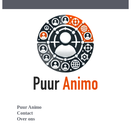
Puur Animo
Contact
Over ons