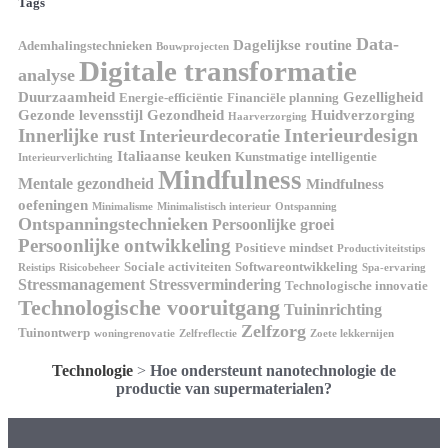
Tags
Data-
Dagelijkse routine
Ademhalingstechnieken
Bouwprojecten
Digitale transformatie
analyse
Duurzaamheid
Gezelligheid
Energie-efficiëntie
Financiële planning
Gezonde levensstijl
Gezondheid
Huidverzorging
Haarverzorging
Interieurdesign
Innerlijke rust
Interieurdecoratie
Italiaanse keuken
Kunstmatige intelligentie
Interieurverlichting
Mindfulness
Mentale gezondheid
Mindfulness
oefeningen
Minimalisme
Minimalistisch interieur
Ontspanning
Ontspanningstechnieken
Persoonlijke groei
Persoonlijke ontwikkeling
Positieve mindset
Productiviteitstips
Sociale activiteiten
Softwareontwikkeling
Reistips
Risicobeheer
Spa-ervaring
Stressmanagement
Stressvermindering
Technologische innovatie
Technologische vooruitgang
Tuininrichting
Zelfzorg
Tuinontwerp
woningrenovatie
Zelfreflectie
Zoete lekkernijen
Technologie
>
Hoe ondersteunt nanotechnologie de
productie van supermaterialen?