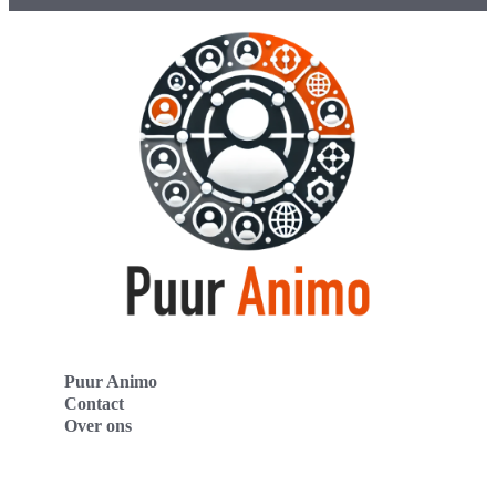
Puur Animo
Contact
Over ons