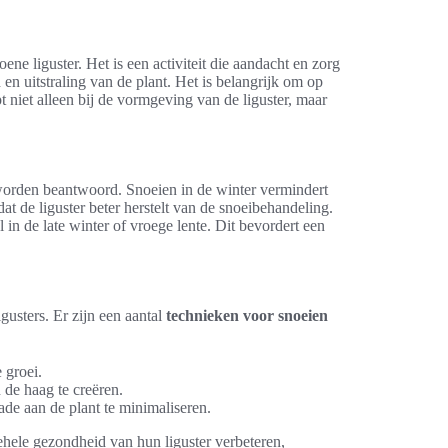
ne liguster. Het is een activiteit die aandacht en zorg
n uitstraling van de plant. Het is belangrijk om op
pt niet alleen bij de vormgeving van de liguster, maar
rden beantwoord. Snoeien in de winter vermindert
dat de liguster beter herstelt van de snoeibehandeling.
 in de late winter of vroege lente. Dit bevordert een
igusters. Er zijn een aantal
technieken voor snoeien
 groei.
 de haag te creëren.
e aan de plant te minimaliseren.
ehele gezondheid van hun liguster verbeteren,