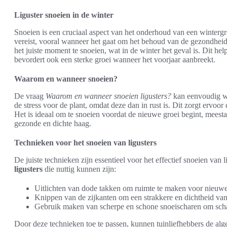
Liguster snoeien in de winter
Snoeien is een cruciaal aspect van het onderhoud van een wintergroe
vereist, vooral wanneer het gaat om het behoud van de gezondheid e
het juiste moment te snoeien, wat in de winter het geval is. Dit hel
bevordert ook een sterke groei wanneer het voorjaar aanbreekt.
Waarom en wanneer snoeien?
De vraag
Waarom en wanneer snoeien ligusters?
kan eenvoudig wo
de stress voor de plant, omdat deze dan in rust is. Dit zorgt ervoor 
Het is ideaal om te snoeien voordat de nieuwe groei begint, meestal
gezonde en dichte haag.
Technieken voor het snoeien van ligusters
De juiste technieken zijn essentieel voor het effectief snoeien van l
ligusters
die nuttig kunnen zijn:
Uitlichten van dode takken om ruimte te maken voor nieuwe
Knippen van de zijkanten om een strakkere en dichtheid van
Gebruik maken van scherpe en schone snoeischaren om schad
Door deze technieken toe te passen, kunnen tuinliefhebbers de alg