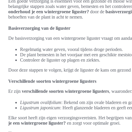
Een goede verzorging is essentieel voor een gezonde en mooie wint
belangrijke stappen zoals water geven, bemesten en het controleren
onderhoud je een wintergroene liguster?
door de
basisverzorgi
behoeften van de plant in acht te nemen.
Basisverzorging van de liguster
De basisverzorging van een wintergroene liguster vraagt om aandac
Regelmatig water geven, vooral tijdens droge perioden.
De plant bemesten in het voorjaar met een geschikte meststo
Controleer de liguster op plagen en ziektes.
Door deze stappen te volgen, krijgt de liguster de kans om gezond 
Verschillende soorten wintergroene ligusters
Er zijn
verschillende soorten wintergroene ligusters
, waaronder
Ligustrum ovalifolium
: Bekend om zijn ovale bladeren en g
Ligustrum japonicum
: Heeft glanzende bladeren en geeft een
Elke soort heeft zijn eigen verzorgingsvereisten. Het begrijpen van
je een wintergroene liguster?
en zorgt voor optimale groei.