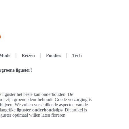
Mode
Reizen
Foodies
Tech
groene liguster?
e liguster het beste kan onderhouden. De
door zijn groene kleur behoudt. Goede verzorging is
blijven. We zullen verschillende aspecten van de
langrijke
liguster onderhoudstips
. Dit artikel is
guster optimaal willen laten floreren.