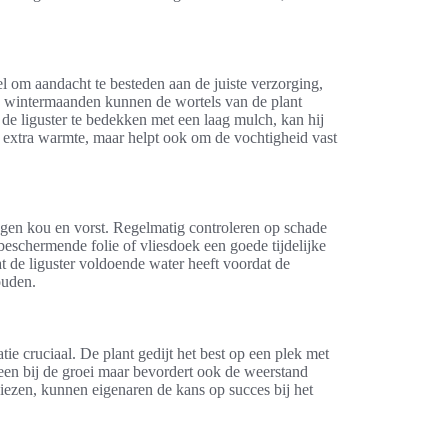
el om aandacht te besteden aan de juiste verzorging,
e wintermaanden kunnen de wortels van de plant
e liguster te bedekken met een laag mulch, kan hij
n extra warmte, maar helpt ook om de vochtigheid vast
egen kou en vorst. Regelmatig controleren op schade
beschermende folie of vliesdoek een goede tijdelijke
t de liguster voldoende water heeft voordat de
ouden.
tie cruciaal. De plant gedijt het best op een plek met
leen bij de groei maar bevordert ook de weerstand
iezen, kunnen eigenaren de kans op succes bij het