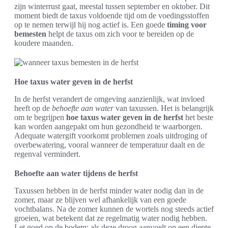
zijn winterrust gaat, meestal tussen september en oktober. Dit
moment biedt de taxus voldoende tijd om de voedingsstoffen
op te nemen terwijl hij nog actief is. Een goede
timing voor
bemesten
helpt de taxus om zich voor te bereiden op de
koudere maanden.
Hoe taxus water geven in de herfst
In de herfst verandert de omgeving aanzienlijk, wat invloed
heeft op de
behoefte aan water
van taxussen. Het is belangrijk
om te begrijpen
hoe taxus water geven in de herfst
het beste
kan worden aangepakt om hun gezondheid te waarborgen.
Adequate watergift voorkomt problemen zoals uitdroging of
overbewatering, vooral wanneer de temperatuur daalt en de
regenval vermindert.
Behoefte aan water tijdens de herfst
Taxussen hebben in de herfst minder water nodig dan in de
zomer, maar ze blijven wel afhankelijk van een goede
vochtbalans. Na de zomer kunnen de wortels nog steeds actief
groeien, wat betekent dat ze regelmatig water nodig hebben.
Let goed op de bodem; als deze droog aanvoelt op een diepte