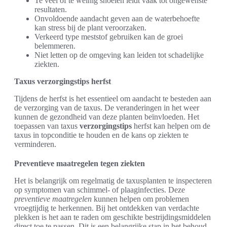
Te veel of te weinig snoeien leidt vaak tot ongewenste
resultaten.
Onvoldoende aandacht geven aan de waterbehoefte
kan stress bij de plant veroorzaken.
Verkeerd type meststof gebruiken kan de groei
belemmeren.
Niet letten op de omgeving kan leiden tot schadelijke
ziekten.
Taxus verzorgingstips herfst
Tijdens de herfst is het essentieel om aandacht te besteden aan
de verzorging van de taxus. De veranderingen in het weer
kunnen de gezondheid van deze planten beïnvloeden. Het
toepassen van taxus
verzorgingstips
herfst kan helpen om de
taxus in topconditie te houden en de kans op ziekten te
verminderen.
Preventieve maatregelen tegen ziekten
Het is belangrijk om regelmatig de taxusplanten te inspecteren
op symptomen van schimmel- of plaaginfecties. Deze
preventieve maatregelen
kunnen helpen om problemen
vroegtijdig te herkennen. Bij het ontdekken van verdachte
plekken is het aan te raden om geschikte bestrijdingsmiddelen
direct toe te passen. Dit is een belangrijke stap in het behoud