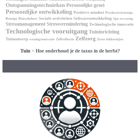
Ontspanningstechnieken
Persoonlijke groei
Persoonlijke ontwikkeling
Positieve mindset
Productiviteitstips
Sociale activiteiten
Softwareontwikkeling
Reistips
Risicobeheer
Spa-ervaring
Stressmanagement
Stressvermindering
Technologische innovatie
Technologische vooruitgang
Tuininrichting
Zelfzorg
Tuinontwerp
woningrenovatie
Zelfreflectie
Zoete lekkernijen
Tuin
>
Hoe onderhoud je de taxus in de herfst?