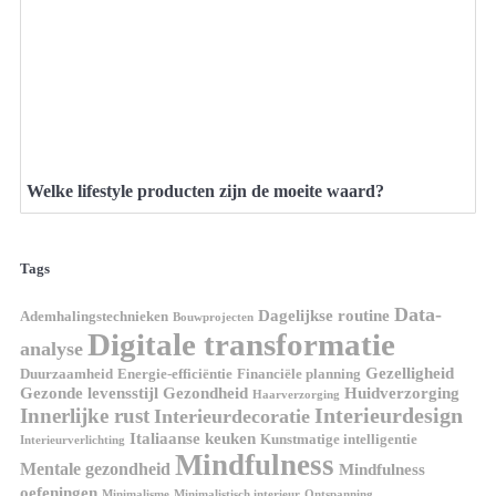
Welke lifestyle producten zijn de moeite waard?
Tags
Data-
Dagelijkse routine
Ademhalingstechnieken
Bouwprojecten
Digitale transformatie
analyse
Gezelligheid
Duurzaamheid
Energie-efficiëntie
Financiële planning
Gezonde levensstijl
Gezondheid
Huidverzorging
Haarverzorging
Interieurdesign
Innerlijke rust
Interieurdecoratie
Italiaanse keuken
Kunstmatige intelligentie
Interieurverlichting
Mindfulness
Mentale gezondheid
Mindfulness
oefeningen
Minimalisme
Minimalistisch interieur
Ontspanning