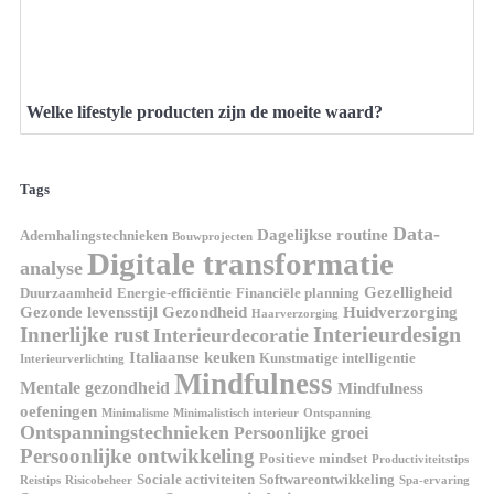
Welke lifestyle producten zijn de moeite waard?
Tags
Data-
Dagelijkse routine
Ademhalingstechnieken
Bouwprojecten
Digitale transformatie
analyse
Gezelligheid
Duurzaamheid
Energie-efficiëntie
Financiële planning
Gezonde levensstijl
Gezondheid
Huidverzorging
Haarverzorging
Interieurdesign
Innerlijke rust
Interieurdecoratie
Italiaanse keuken
Kunstmatige intelligentie
Interieurverlichting
Mindfulness
Mentale gezondheid
Mindfulness
oefeningen
Minimalisme
Minimalistisch interieur
Ontspanning
Ontspanningstechnieken
Persoonlijke groei
Persoonlijke ontwikkeling
Positieve mindset
Productiviteitstips
Sociale activiteiten
Softwareontwikkeling
Reistips
Risicobeheer
Spa-ervaring