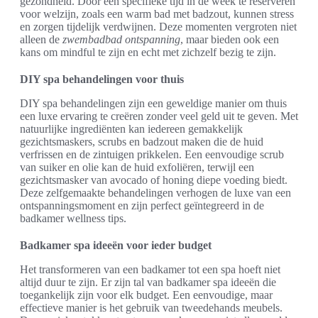
gezondheid. Door een specifieke tijd in de week te reserveren
voor welzijn, zoals een warm bad met badzout, kunnen stress
en zorgen tijdelijk verdwijnen. Deze momenten vergroten niet
alleen de
zwembadbad ontspanning
, maar bieden ook een
kans om mindful te zijn en echt met zichzelf bezig te zijn.
DIY spa behandelingen voor thuis
DIY spa behandelingen zijn een geweldige manier om thuis
een luxe ervaring te creëren zonder veel geld uit te geven. Met
natuurlijke ingrediënten kan iedereen gemakkelijk
gezichtsmaskers, scrubs en badzout maken die de huid
verfrissen en de zintuigen prikkelen. Een eenvoudige scrub
van suiker en olie kan de huid exfoliëren, terwijl een
gezichtsmasker van avocado of honing diepe voeding biedt.
Deze zelfgemaakte behandelingen verhogen de luxe van een
ontspanningsmoment en zijn perfect geïntegreerd in de
badkamer wellness tips.
Badkamer spa ideeën voor ieder budget
Het transformeren van een badkamer tot een spa hoeft niet
altijd duur te zijn. Er zijn tal van badkamer spa ideeën die
toegankelijk zijn voor elk budget. Een eenvoudige, maar
effectieve manier is het gebruik van tweedehands meubels.