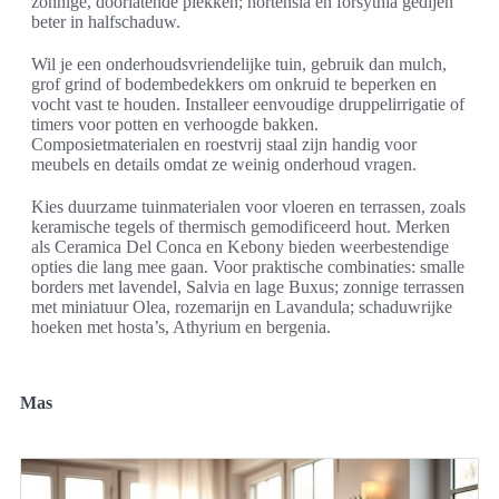
zonnige, doorlatende plekken; hortensia en forsythia gedijen
beter in halfschaduw.
Wil je een onderhoudsvriendelijke tuin, gebruik dan mulch,
grof grind of bodembedekkers om onkruid te beperken en
vocht vast te houden. Installeer eenvoudige druppelirrigatie of
timers voor potten en verhoogde bakken.
Composietmaterialen en roestvrij staal zijn handig voor
meubels en details omdat ze weinig onderhoud vragen.
Kies duurzame tuinmaterialen voor vloeren en terrassen, zoals
keramische tegels of thermisch gemodificeerd hout. Merken
als Ceramica Del Conca en Kebony bieden weerbestendige
opties die lang mee gaan. Voor praktische combinaties: smalle
borders met lavendel, Salvia en lage Buxus; zonnige terrassen
met miniatuur Olea, rozemarijn en Lavandula; schaduwrijke
hoeken met hosta’s, Athyrium en bergenia.
Mas