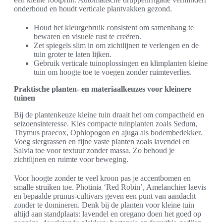
onderhoud en houdt verticale plantvakken gezond.
Houd het kleurgebruik consistent om samenhang te
bewaren en visuele rust te creëren.
Zet spiegels slim in om zichtlijnen te verlengen en de
tuin groter te laten lijken.
Gebruik verticale tuinoplossingen en klimplanten kleine
tuin om hoogte toe te voegen zonder ruimteverlies.
Praktische planten- en materiaalkeuzes voor kleinere
tuinen
Bij de plantenkeuze kleine tuin draait het om compactheid en
seizoensinteresse. Kies compacte tuinplanten zoals Sedum,
Thymus praecox, Ophiopogon en ajuga als bodembedekker.
Voeg siergrassen en fijne vaste planten zoals lavendel en
Salvia toe voor textuur zonder massa. Zo behoud je
zichtlijnen en ruimte voor beweging.
Voor hoogte zonder te veel kroon pas je accentbomen en
smalle struiken toe. Photinia ‘Red Robin’, Amelanchier laevis
en bepaalde prunus-cultivars geven een punt van aandacht
zonder te domineren. Denk bij de planten voor kleine tuin
altijd aan standplaats: lavendel en oregano doen het goed op