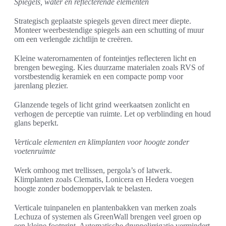
Spiegels, water en reflecterende elementen
Strategisch geplaatste spiegels geven direct meer diepte.
Monteer weerbestendige spiegels aan een schutting of muur
om een verlengde zichtlijn te creëren.
Kleine waterornamenten of fonteintjes reflecteren licht en
brengen beweging. Kies duurzame materialen zoals RVS of
vorstbestendig keramiek en een compacte pomp voor
jarenlang plezier.
Glanzende tegels of licht grind weerkaatsen zonlicht en
verhogen de perceptie van ruimte. Let op verblinding en houd
glans beperkt.
Verticale elementen en klimplanten voor hoogte zonder
voetenruimte
Werk omhoog met trellissen, pergola’s of latwerk.
Klimplanten zoals Clematis, Lonicera en Hedera voegen
hoogte zonder bodemoppervlak te belasten.
Verticale tuinpanelen en plantenbakken van merken zoals
Lechuza of systemen als GreenWall brengen veel groen op
een kleine footprint. Automatische druppelirrigatie vermindert