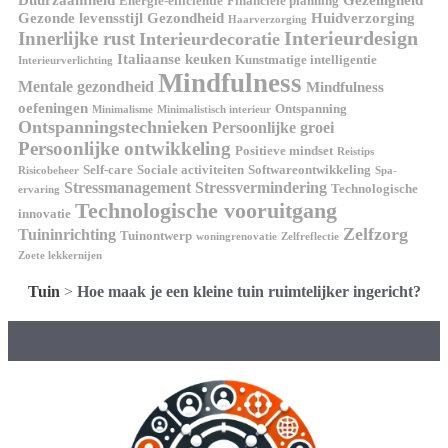
Energie-efficiëntie
Financiële planning
Gezonde levensstijl
Gezondheid
Huidverzorging
Haarverzorging
Interieurdesign
Innerlijke rust
Interieurdecoratie
Italiaanse keuken
Kunstmatige intelligentie
Interieurverlichting
Mindfulness
Mentale gezondheid
Mindfulness
oefeningen
Ontspanning
Minimalisme
Minimalistisch interieur
Ontspanningstechnieken
Persoonlijke groei
Persoonlijke ontwikkeling
Positieve mindset
Reistips
Self-care
Sociale activiteiten
Softwareontwikkeling
Risicobeheer
Spa-
Stressmanagement
Stressvermindering
Technologische
ervaring
Technologische vooruitgang
innovatie
Zelfzorg
Tuininrichting
Tuinontwerp
woningrenovatie
Zelfreflectie
Zoete lekkernijen
Tuin
>
Hoe maak je een kleine tuin ruimtelijker ingericht?