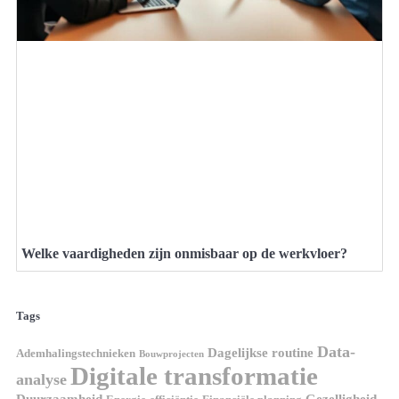
Welke vaardigheden zijn onmisbaar op de werkvloer?
Tags
Data-
Dagelijkse routine
Ademhalingstechnieken
Bouwprojecten
Digitale transformatie
analyse
Duurzaamheid
Gezelligheid