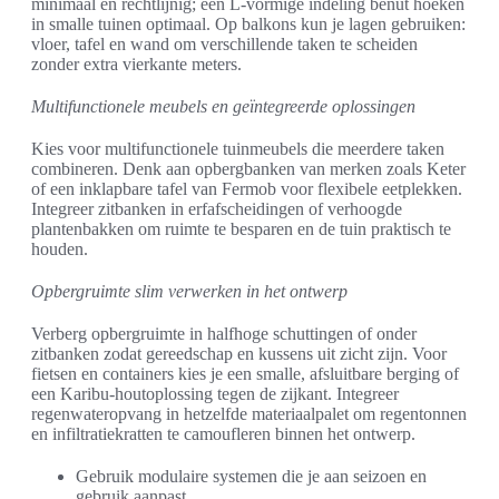
minimaal en rechtlijnig; een L-vormige indeling benut hoeken
in smalle tuinen optimaal. Op balkons kun je lagen gebruiken:
vloer, tafel en wand om verschillende taken te scheiden
zonder extra vierkante meters.
Multifunctionele meubels en geïntegreerde oplossingen
Kies voor multifunctionele tuinmeubels die meerdere taken
combineren. Denk aan opbergbanken van merken zoals Keter
of een inklapbare tafel van Fermob voor flexibele eetplekken.
Integreer zitbanken in erfafscheidingen of verhoogde
plantenbakken om ruimte te besparen en de tuin praktisch te
houden.
Opbergruimte slim verwerken in het ontwerp
Verberg opbergruimte in halfhoge schuttingen of onder
zitbanken zodat gereedschap en kussens uit zicht zijn. Voor
fietsen en containers kies je een smalle, afsluitbare berging of
een Karibu-houtoplossing tegen de zijkant. Integreer
regenwateropvang in hetzelfde materiaalpalet om regentonnen
en infiltratiekratten te camoufleren binnen het ontwerp.
Gebruik modulaire systemen die je aan seizoen en
gebruik aanpast.