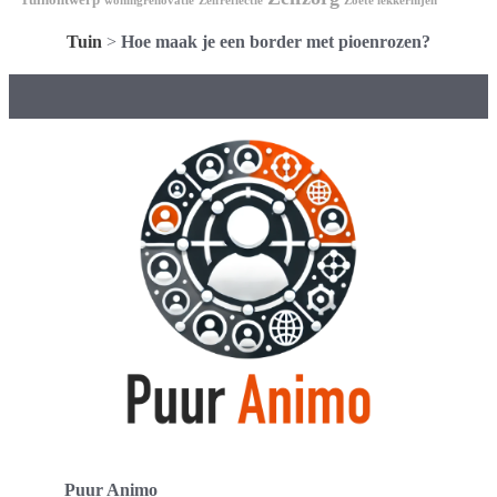
woningrenovatie
Zelfreflectie
Zoete lekkernijen
Tuin
>
Hoe maak je een border met pioenrozen?
Puur Animo