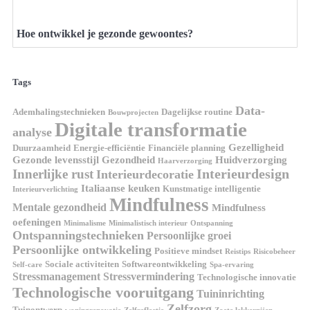
Hoe ontwikkel je gezonde gewoontes?
Tags
Data-
Ademhalingstechnieken
Dagelijkse routine
Bouwprojecten
Digitale transformatie
analyse
Gezelligheid
Duurzaamheid
Energie-efficiëntie
Financiële planning
Gezonde levensstijl
Gezondheid
Huidverzorging
Haarverzorging
Interieurdesign
Innerlijke rust
Interieurdecoratie
Italiaanse keuken
Kunstmatige intelligentie
Interieurverlichting
Mindfulness
Mentale gezondheid
Mindfulness
oefeningen
Minimalisme
Minimalistisch interieur
Ontspanning
Ontspanningstechnieken
Persoonlijke groei
Persoonlijke ontwikkeling
Positieve mindset
Reistips
Risicobeheer
Sociale activiteiten
Softwareontwikkeling
Self-care
Spa-ervaring
Stressmanagement
Stressvermindering
Technologische innovatie
Technologische vooruitgang
Tuininrichting
Zelfzorg
Tuinontwerp