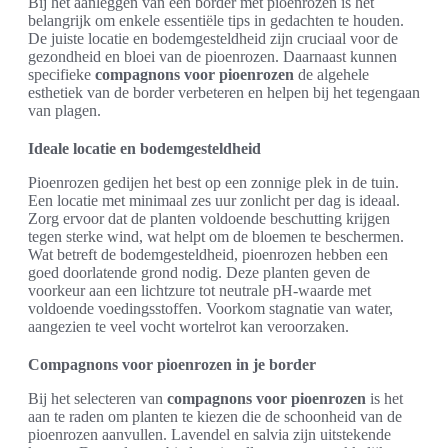
Bij het aanleggen van een border met pioenrozen is het
belangrijk om enkele essentiële tips in gedachten te houden.
De juiste locatie en bodemgesteldheid zijn cruciaal voor de
gezondheid en bloei van de pioenrozen. Daarnaast kunnen
specifieke
compagnons voor pioenrozen
de algehele
esthetiek van de border verbeteren en helpen bij het tegengaan
van plagen.
Ideale locatie en bodemgesteldheid
Pioenrozen gedijen het best op een zonnige plek in de tuin.
Een locatie met minimaal zes uur zonlicht per dag is ideaal.
Zorg ervoor dat de planten voldoende beschutting krijgen
tegen sterke wind, wat helpt om de bloemen te beschermen.
Wat betreft de bodemgesteldheid, pioenrozen hebben een
goed doorlatende grond nodig. Deze planten geven de
voorkeur aan een lichtzure tot neutrale pH-waarde met
voldoende voedingsstoffen. Voorkom stagnatie van water,
aangezien te veel vocht wortelrot kan veroorzaken.
Compagnons voor pioenrozen in je border
Bij het selecteren van
compagnons voor pioenrozen
is het
aan te raden om planten te kiezen die de schoonheid van de
pioenrozen aanvullen. Lavendel en salvia zijn uitstekende