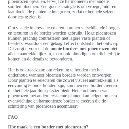
pioenrozen opvallen, terwijl ze harmoniëren met andere
soorten bloemen. Een goede strategie is om vroege, mid- en
laatbloeiende planten te integreren, zodat er het hele seizoen
door iets te zien is.
Om visuele interesse te creëren, kunnen verschillende hoogtes
en texturen in de border worden gebruikt. Hoge pioenrozen
kunnen prachtig contrasteren met lagere vaste planten of
heesters, waardoor een gelaagd effect ontstaat in het ontwerp.
Dit zorgt ervoor dat de
mooie borders met pioenrozen
niet
alleen aantrekkelijk zijn, maar ook uitnodigen om dichterbij te
komen en de details te bewonderen.
Het is ook raadzaam om rekening te houden met het
onderhoud wanneer bloemen borders worden ontworpen.
Door planten te selecteren die zowel visueel aantrekkelijk als
eenvoudig te onderhouden zijn, kan men een border creëren
die het hele jaar door plezier biedt. Het combineren van
pioenrozen met andere resistente planten kan helpen om een
evenwichtige en harmonieuze border te creëren die de
schittering van pioenrozen accentueert.
FAQ
Hoe maak je een border met pioenrozen?