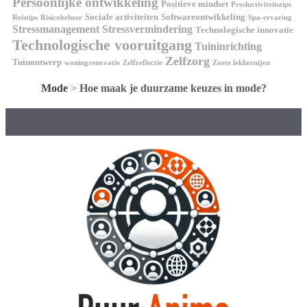
Persoonlijke ontwikkeling
Positieve mindset
Productiviteitstips
Sociale activiteiten
Softwareontwikkeling
Reistips
Risicobeheer
Spa-ervaring
Stressmanagement
Stressvermindering
Technologische innovatie
Technologische vooruitgang
Tuininrichting
Zelfzorg
Tuinontwerp
woningrenovatie
Zelfreflectie
Zoete lekkernijen
Mode
>
Hoe maak je duurzame keuzes in mode?