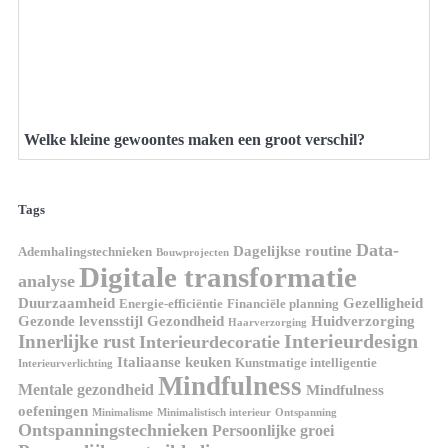
Welke kleine gewoontes maken een groot verschil?
Tags
Data-
Dagelijkse routine
Ademhalingstechnieken
Bouwprojecten
Digitale transformatie
analyse
Duurzaamheid
Gezelligheid
Energie-efficiëntie
Financiële planning
Gezonde levensstijl
Gezondheid
Huidverzorging
Haarverzorging
Interieurdesign
Innerlijke rust
Interieurdecoratie
Italiaanse keuken
Kunstmatige intelligentie
Interieurverlichting
Mindfulness
Mentale gezondheid
Mindfulness
oefeningen
Minimalisme
Minimalistisch interieur
Ontspanning
Ontspanningstechnieken
Persoonlijke groei