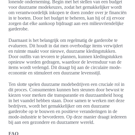
lonende onderneming. Begin met het stellen van een budget
voor duurzame modekeuzes, zodat het gemakkelijker wordt
om verantwoordelijk inkopen te doen zonder over je financiën
in te boeten. Door het budget te beheren, kan hij of zij ervoor
zorgen dat elke aankoop bijdraagt aan een milieuvriendelijke
garderobe.
Daarnaast is het belangrijk om regelmatig de garderobe te
evalueren. Dit houdt in dat men overbodige items verwijdert
en ruimte maakt voor nieuwe, duurzame kledingstukken.
Door outfits van tevoren te plannen, kunnen kledingstukken
opnieuw worden gedragen, waardoor de levensduur van de
items wordt verlengd. Dit draagt bij aan de circulaire mode-
economie en stimuleert een duurzame levensstijl.
Ten slotte spelen duurzame modebedrijven een cruciale rol in
dit proces. Consumenten kunnen hen steunen door bewust te
kiezen voor merken die transparantie en duurzaamheid hoog
in het vaandel hebben staan. Door samen te werken met deze
bedrijven, wordt het gemakkelijker om een duurzame
garderobe op te bouwen en positieve veranderingen in de
mode-industrie te bevorderen. Op deze manier draagt iedereen
bij aan een gezondere en duurzamere wereld.
FAQ