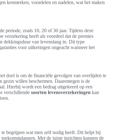
 eigen kenmerken, voordelen en nadelen, wat het maken
e periode, zoals 10, 20 of 30 jaar. Tijdens deze
ype verzekering heeft als voordeel dat de premies
en dekkingsduur van levenslang in. Dit type
garanties voor uitkeringen ongeacht wanneer het
het doel is om de financiële gevolgen van overlijden te
un gezin willen beschermen. Daarentegen is de
al. Hierbij wordt een bedrag uitgekeerd op een
de verschillende
soorten levensverzekeringen
kan
doen.
te begrijpen wat men zelf nodig heeft. Dit helpt bij
en toekomstplannen. Met de juiste inzichten kunnen de