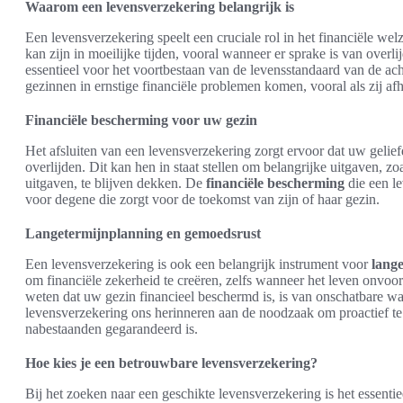
Waarom een levensverzekering belangrijk is
Een levensverzekering speelt een cruciale rol in het financiële wel
kan zijn in moeilijke tijden, vooral wanneer er sprake is van overl
essentieel voor het voortbestaan van de levensstandaard van de a
gezinnen in ernstige financiële problemen komen, vooral als zij af
Financiële bescherming voor uw gezin
Het afsluiten van een levensverzekering zorgt ervoor dat uw geli
overlijden. Dit kan hen in staat stellen om belangrijke uitgaven, z
uitgaven, te blijven dekken. De
financiële bescherming
die een le
voor degene die zorgt voor de toekomst van zijn of haar gezin.
Langetermijnplanning en gemoedsrust
Een levensverzekering is ook een belangrijk instrument voor
lang
om financiële zekerheid te creëren, zelfs wanneer het leven onvoor
weten dat uw gezin financieel beschermd is, is van onschatbare waa
levensverzekering ons herinneren aan de noodzaak om proactief te
nabestaanden gegarandeerd is.
Hoe kies je een betrouwbare levensverzekering?
Bij het zoeken naar een geschikte levensverzekering is het essenti