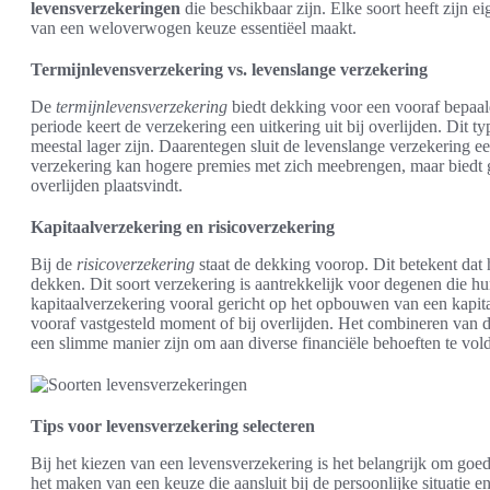
levensverzekeringen
die beschikbaar zijn. Elke soort heeft zijn
van een weloverwogen keuze essentiëel maakt.
Termijnlevensverzekering vs. levenslange verzekering
De
termijnlevensverzekering
biedt dekking voor een vooraf bepaald
periode keert de verzekering een uitkering uit bij overlijden. Dit t
meestal lager zijn. Daarentegen sluit de levenslange verzekering e
verzekering kan hogere premies met zich meebrengen, maar biedt 
overlijden plaatsvindt.
Kapitaalverzekering en risicoverzekering
Bij de
risicoverzekering
staat de dekking voorop. Dit betekent dat 
dekken. Dit soort verzekering is aantrekkelijk voor degenen die h
kapitaalverzekering vooral gericht op het opbouwen van een kapita
vooraf vastgesteld moment of bij overlijden. Het combineren van 
een slimme manier zijn om aan diverse financiële behoeften te vol
Tips voor levensverzekering selecteren
Bij het kiezen van een levensverzekering is het belangrijk om goed 
het maken van een keuze die aansluit bij de persoonlijke situatie 