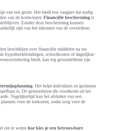
zijn van een gezin. Het biedt een vangnet dat nodig
ijden van de kostwinner.
Financiële bescherming
is
chterblijvers. Zonder deze bescherming kunnen
hankelijk zijn van het inkomen van de overledene.
efden beschikken over financiële middelen na uw
oals hypotheekbetalingen, schoolkosten of dagelijkse
vensverzekering biedt, kan erg geruststellend zijn
etermijnplanning
. Het helpt individuen en gezinnen
spelbaar is. De gemoedsrust die voortkomt uit het
rde. Tegelijkertijd kan het afsluiten van een
 plannen voor de toekomst, zodat zorg voor de
eel om te weten
hoe kies je een betrouwbare