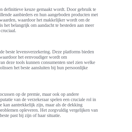
een definitieve keuze gemaakt wordt. Door gebruik te
illende aanbieders en hun aangeboden producten met
orwaarden, waardoor het makkelijker wordt om de
 is het belangrijk om aandacht te besteden aan meer
cruciaal.
r de beste levensverzekering. Deze platforms bieden
n, waardoor het eenvoudiger wordt om
 van deze tools kunnen consumenten snel zien welke
issen het beste aansluiten bij hun persoonlijke
 focussen op de premie, maar ook op andere
putatie van de verzekeraar spelen een cruciale rol in
kan aantrekkelijk zijn, maar als de dekking
r problemen opleveren. Het zorgvuldig vergelijken van
ste past bij zijn of haar situatie.