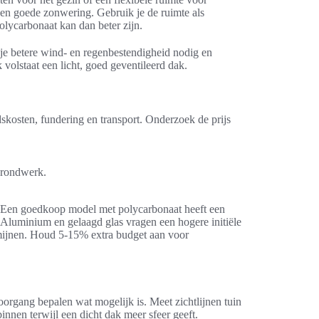
k en goede zonwering. Gebruik je de ruimte als
olycarbonaat kan dan beter zijn.
 je betere wind- en regenbestendigheid nodig en
olstaat een licht, goed geventileerd dak.
dskosten, fundering en transport. Onderzoek de prijs
 grondwerk.
. Een goedkoop model met polycarbonaat heeft een
 Aluminium en gelaagd glas vragen een hogere initiële
rmijnen. Houd 5-15% extra budget aan voor
oorgang bepalen wat mogelijk is. Meet zichtlijnen tuin
nnen terwijl een dicht dak meer sfeer geeft.