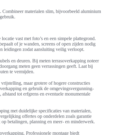
ie. Combineer materialen slim, bijvoorbeeld aluminium
 gebruik.
 locatie vast met foto’s en een simpele plattegrond.
bepaalt of je wanden, screens of open zijden nodig
n leidingen zodat aansluiting veilig verloopt.
ubels en deuren. Bij meten terrasoverkapping noteer
doorgang meten geen verrassingen geeft. Laat bij
uten te vermijden.
vrijstelling, maar grotere of hogere constructies
 overkapping en gebruik de omgevingsvergunning-
 afstand tot erfgrens en eventuele monumentale
pping met duidelijke specificaties van materialen,
rgelijking offertes op onderdelen zoals garantie
t op betalingen, planning en meer- en minderwerk.
overkapping. Professionele montage biedt