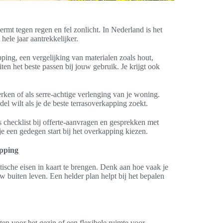
rmt tegen regen en fel zonlicht. In Nederland is het
ele jaar aantrekkelijker.
apping, een vergelijking van materialen zoals hout,
ten het beste passen bij jouw gebruik. Je krijgt ook
rken of als serre-achtige verlenging van je woning.
del wilt als je de beste terrasoverkapping zoekt.
s checklist bij offerte-aanvragen en gesprekken met
e een gedegen start bij het overkapping kiezen.
apping
tische eisen in kaart te brengen. Denk aan hoe vaak je
w buiten leven. Een helder plan helpt bij het bepalen
ten voor het gezin of een flexibele ruimte voor