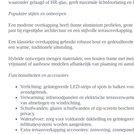
waaronder gelaagd of HR-glas, geeft maximale lichtdoorlating en be
Populaire stijlen en ontwerpen
Een moderne overkapping heeft dunne aluminium profielen, grote gl
past bij eigentijdse architectuur en een stijlvolle terrasoverkapping.
Een klassieke overkapping gebruikt robuust hout en gedetailleerde 
een warme, traditionele uitstraling.
Hybride ontwerpen mengen materialen; een houten frame met metal
vrijstaand of aanbouw modellen afhankelijk van plaatsing en aanslu
Functionaliteiten en accessoires
Verlichting: geïntegreerde LED-strips of spots in balken voor 
avondgebruik.
Verwarming: infraroodpanelen en elektrische terrasverwarme
van afmetingen en windrichting.
Schuifwanden: glazen schuifwanden of zip-screens bescherm
privacy.
Waterafvoer: zorg voor voldoende dakhelling en geïntegreer
infiltratiesysteem worden aangesloten.
Extra terrasoverkapping accessoires: zonwering, zonnepane