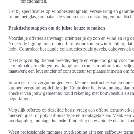
functionaliteit.
Let bij specificaties op windbestendigheid, verankering en garant
frame met glas, om balans te vinden tussen uitstraling en praktisch
Praktische stappen om de juiste keuze te maken
Voordat je offertes aanvraagt, oriënteer je op zon en wind en leg de
Noteer de ligging tuin, ochtend- of avondzon en windrichting; dat 
hebt. Controleer bestaande constructies zoals gevels, dakoverstek e
Meet zorgvuldig: bepaal breedte, diepte en vrije doorgang voor me
je minimale afmetingen overkapping en routes rondom zodat vrije 
maatwerk een leverancier of constructeur ter plaatse inmeten om fo
Informeer naar vergunningen: veel kleine constructies vallen onder 
kunnen vergunningplichtig zijn. Controleer het bestemmingsplan
checker van jouw gemeente; houd rekening met bouwbesluit-eisen,
beperkingen.
Vergelijk offertes op dezelfde basis: vraag een offerte terrasoverka
merken, glas- of polycarbonaattype en montagekosten. Maak een ve
overkapping, montage inclusief fundering en eventuele elektra. Le
Weeg professionele montage overkapping af tegen zelfbouw terras