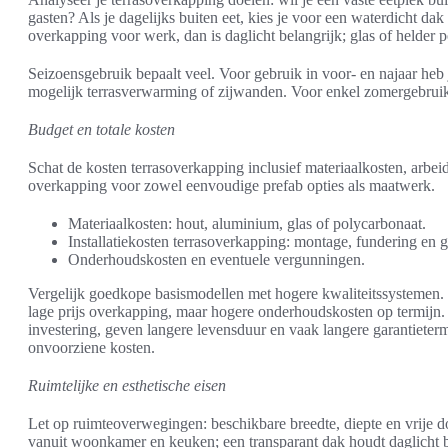
gasten? Als je dagelijks buiten eet, kies je voor een waterdicht da
overkapping voor werk, dan is daglicht belangrijk; glas of helder p
Seizoensgebruik bepaalt veel. Voor gebruik in voor- en najaar heb
mogelijk terrasverwarming of zijwanden. Voor enkel zomergebruik v
Budget en totale kosten
Schat de kosten terrasoverkapping inclusief materiaalkosten, arbei
overkapping voor zowel eenvoudige prefab opties als maatwerk.
Materiaalkosten: hout, aluminium, glas of polycarbonaat.
Installatiekosten terrasoverkapping: montage, fundering en
Onderhoudskosten en eventuele vergunningen.
Vergelijk goedkope basismodellen met hogere kwaliteitssystemen
lage prijs overkapping, maar hogere onderhoudskosten op termijn.
investering, geven langere levensduur en vaak langere garantiete
onvoorziene kosten.
Ruimtelijke en esthetische eisen
Let op ruimteoverwegingen: beschikbare breedte, diepte en vrije d
vanuit woonkamer en keuken; een transparant dak houdt daglicht bi