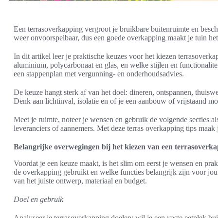
Een terrasoverkapping vergroot je bruikbare buitenruimte en besche
weer onvoorspelbaar, dus een goede overkapping maakt je tuin het h
In dit artikel leer je praktische keuzes voor het kiezen terrasoverk
aluminium, polycarbonaat en glas, en welke stijlen en functionalitei
een stappenplan met vergunning- en onderhoudsadvies.
De keuze hangt sterk af van het doel: dineren, ontspannen, thuiswe
Denk aan lichtinval, isolatie en of je een aanbouw of vrijstaand mo
Meet je ruimte, noteer je wensen en gebruik de volgende secties al
leveranciers of aannemers. Met deze terras overkapping tips maak j
Belangrijke overwegingen bij het kiezen van een terrasoverk
Voordat je een keuze maakt, is het slim om eerst je wensen en prak
de overkapping gebruikt en welke functies belangrijk zijn voor jou
van het juiste ontwerp, materiaal en budget.
Doel en gebruik
Analyseer je terrasoverkapping doelen: wil je een vaste eetplek bui