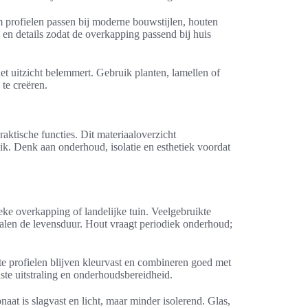
m profielen passen bij moderne bouwstijlen, houten
n en details zodat de overkapping passend bij huis
het uitzicht belemmert. Gebruik planten, lamellen of
te creëren.
praktische functies. Dit materiaaloverzicht
ik. Denk aan onderhoud, isolatie en esthetiek voordat
eke overkapping of landelijke tuin. Veelgebruikte
alen de levensduur. Hout vraagt periodiek onderhoud;
e profielen blijven kleurvast en combineren goed met
te uitstraling en onderhoudsbereidheid.
aat is slagvast en licht, maar minder isolerend. Glas,