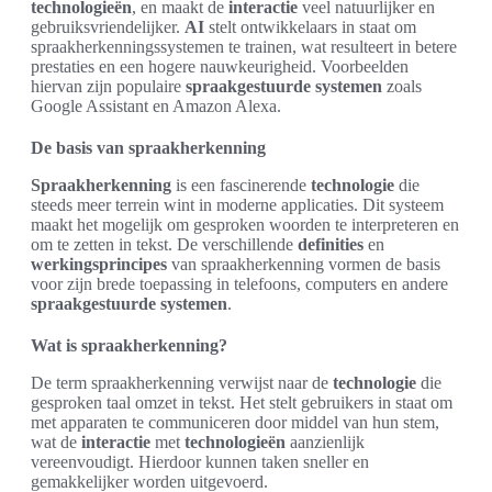
technologieën
, en maakt de
interactie
veel natuurlijker en
gebruiksvriendelijker.
AI
stelt ontwikkelaars in staat om
spraakherkenningssystemen te trainen, wat resulteert in betere
prestaties en een hogere nauwkeurigheid. Voorbeelden
hiervan zijn populaire
spraakgestuurde systemen
zoals
Google Assistant en Amazon Alexa.
De basis van spraakherkenning
Spraakherkenning
is een fascinerende
technologie
die
steeds meer terrein wint in moderne applicaties. Dit systeem
maakt het mogelijk om gesproken woorden te interpreteren en
om te zetten in tekst. De verschillende
definities
en
werkingsprincipes
van spraakherkenning vormen de basis
voor zijn brede toepassing in telefoons, computers en andere
spraakgestuurde systemen
.
Wat is spraakherkenning?
De term spraakherkenning verwijst naar de
technologie
die
gesproken taal omzet in tekst. Het stelt gebruikers in staat om
met apparaten te communiceren door middel van hun stem,
wat de
interactie
met
technologieën
aanzienlijk
vereenvoudigt. Hierdoor kunnen taken sneller en
gemakkelijker worden uitgevoerd.