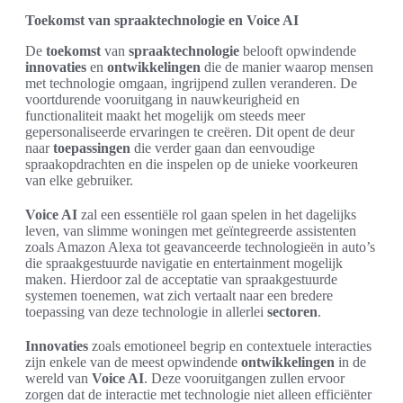
Toekomst van spraaktechnologie en Voice AI
De
toekomst
van
spraaktechnologie
belooft opwindende
innovaties
en
ontwikkelingen
die de manier waarop mensen
met technologie omgaan, ingrijpend zullen veranderen. De
voortdurende vooruitgang in nauwkeurigheid en
functionaliteit maakt het mogelijk om steeds meer
gepersonaliseerde ervaringen te creëren. Dit opent de deur
naar
toepassingen
die verder gaan dan eenvoudige
spraakopdrachten en die inspelen op de unieke voorkeuren
van elke gebruiker.
Voice AI
zal een essentiële rol gaan spelen in het dagelijks
leven, van slimme woningen met geïntegreerde assistenten
zoals Amazon Alexa tot geavanceerde technologieën in auto’s
die spraakgestuurde navigatie en entertainment mogelijk
maken. Hierdoor zal de acceptatie van spraakgestuurde
systemen toenemen, wat zich vertaalt naar een bredere
toepassing van deze technologie in allerlei
sectoren
.
Innovaties
zoals emotioneel begrip en contextuele interacties
zijn enkele van de meest opwindende
ontwikkelingen
in de
wereld van
Voice AI
. Deze vooruitgangen zullen ervoor
zorgen dat de interactie met technologie niet alleen efficiënter