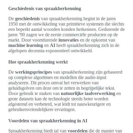
Geschiedenis van spraakherkenning
De
geschiedenis
van spraakherkenning begint in de jaren
1950 met de ontwikkeling van primitieve systemen die slechts
een beperkt aantal woorden konden herkennen. Gedurende de
jaren ’90 zagen we de eerste commerciële producten op de
markt. Door voortdurende
innovaties
en de opkomst van
machine learning
en
AI
heeft spraakherkenning zich in de
afgelopen decennia exponentieel ontwikkeld.
Hoe spraakherkenning werkt
De
werkingsprincipes
van spraakherkenning zijn gebaseerd
op complexe algoritmes en modellen die audio-input
analyseren. Dit proces omvat het verwerken van
geluidsgolven om deze om te zetten in begrijpelijke tekst.
Door gebruik te maken van
natuurlijke taalverwerking
en
grote datasets kan de technologie steeds beter worden
afgestemd en verbeterd, wat leidt tot nauwkeurigere en
gebruikersvriendelijkere ervaringen.
Voordelen van spraakherkenning in AI
Spraakherkenning biedt tal van
voordelen
die de manier van