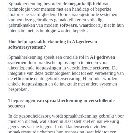
Spraakherkenning bevordert de
toegankelijkheid
van
technologie voor mensen met een handicap of beperkte
motorische vaardigheden. Door spraakgestuurde systemen
kunnen deze gebruikers gemakkelijker en volledig
gebruikmaken van modern
software
, waardoor zij niet in hun
interactie met technologie worden beperkt.
Hoe helpt spraakherkenning in AI-gedreven
softwaresystemen?
Spraakherkenning speelt een cruciale rol in
AI-gedreven
systemen
door praktische oplossingen te bieden voor
uiteenlopende
toepassingen
in verschillende
sectoren
. De
integratie van deze technologieën leidt tot een verbetering van
de
efficiëntie
en de gebruikerservaring. Hieronder worden
enkele
toepassingen
en de integratie met andere systemen
besproken.
Toepassingen van spraakherkenning in verschillende
sectoren
In de gezondheidszorg wordt spraakherkenning gebruikt voor
medisch dictaat, wat artsen in staat stelt snel en nauwkeurig
gegevens vast te leggen. In de klantenservice vinden
spraakgestuurde chatbots hun toepassing, wat leidt tot een