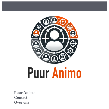
Puur Animo
Contact
Over ons