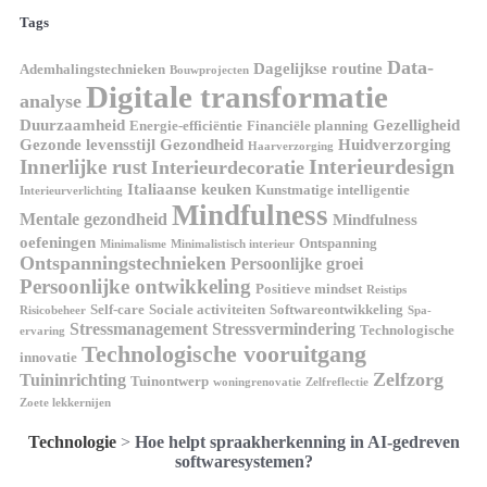
Tags
Data-
Dagelijkse routine
Ademhalingstechnieken
Bouwprojecten
Digitale transformatie
analyse
Duurzaamheid
Gezelligheid
Energie-efficiëntie
Financiële planning
Gezonde levensstijl
Gezondheid
Huidverzorging
Haarverzorging
Interieurdesign
Innerlijke rust
Interieurdecoratie
Italiaanse keuken
Kunstmatige intelligentie
Interieurverlichting
Mindfulness
Mentale gezondheid
Mindfulness
oefeningen
Ontspanning
Minimalisme
Minimalistisch interieur
Ontspanningstechnieken
Persoonlijke groei
Persoonlijke ontwikkeling
Positieve mindset
Reistips
Self-care
Sociale activiteiten
Softwareontwikkeling
Risicobeheer
Spa-
Stressmanagement
Stressvermindering
Technologische
ervaring
Technologische vooruitgang
innovatie
Zelfzorg
Tuininrichting
Tuinontwerp
woningrenovatie
Zelfreflectie
Zoete lekkernijen
Technologie
>
Hoe helpt spraakherkenning in AI-gedreven
softwaresystemen?