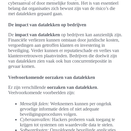
cyberaanval of door menselijke fouten. Het is van essentieel
belang dat organisaties zich bewust zijn van de risico’s die
met datalekken gepaard gaan.
De impact van datalekken op bedrijven
De
impact van datalekken
op bedrijven kan aanzienlijk zijn.
Financiële verliezen kunnen ontstaan door juridische kosten,
vergoedingen aan getroffen klanten en investering in
beveiliging. Verder kunnen er reputatieschade en verlies van
klantenvertrouwen plaatsvinden. Bedrijven die doelwit zijn
van datalekken zien vaak ook hun concurrentiepositie in
gevaar komen.
Veelvoorkomende oorzaken van datalekken
Er zijn verschillende
oorzaken van datalekken
.
Veelvoorkomende voorbeelden zijn:
Menselijk falen:
Werknemers kunnen per ongeluk
gevoelige informatie delen of niet adequate
beveiligingsprocedures volgen.
Cyberaanvallen:
Hackers proberen vaak toegang te
krijgen tot systemen om waardevolle data te stelen.
Softwarefouten:
Onvoldoende beveiligde applicaties