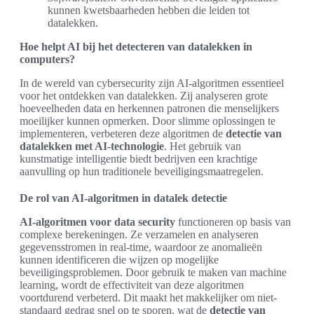
kunnen kwetsbaarheden hebben die leiden tot
datalekken.
Hoe helpt AI bij het detecteren van datalekken in
computers?
In de wereld van cybersecurity zijn AI-algoritmen essentieel
voor het ontdekken van datalekken. Zij analyseren grote
hoeveelheden data en herkennen patronen die menselijkers
moeilijker kunnen opmerken. Door slimme oplossingen te
implementeren, verbeteren deze algoritmen de
detectie van
datalekken met AI-technologie
. Het gebruik van
kunstmatige intelligentie biedt bedrijven een krachtige
aanvulling op hun traditionele beveiligingsmaatregelen.
De rol van AI-algoritmen in datalek detectie
AI-algoritmen voor data security
functioneren op basis van
complexe berekeningen. Ze verzamelen en analyseren
gegevensstromen in real-time, waardoor ze anomalieën
kunnen identificeren die wijzen op mogelijke
beveiligingsproblemen. Door gebruik te maken van machine
learning, wordt de effectiviteit van deze algoritmen
voortdurend verbeterd. Dit maakt het makkelijker om niet-
standaard gedrag snel op te sporen, wat de
detectie van