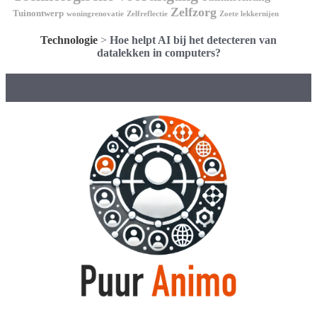
Zelfzorg
Tuinontwerp
woningrenovatie
Zelfreflectie
Zoete lekkernijen
Technologie
>
Hoe helpt AI bij het detecteren van
datalekken in computers?