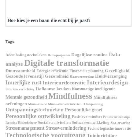
Hoe kies je een baan die echt bij je past?
Tags
Data-
Dagelijkse routine
Ademhalingstechnieken
Bouwprojecten
Digitale transformatie
analyse
Duurzaamheid
Gezelligheid
Energie-efficiëntie
Financiële planning
Gezonde levensstijl
Gezondheid
Huidverzorging
Haarverzorging
Interieurdesign
Innerlijke rust
Interieurdecoratie
Italiaanse keuken
Kunstmatige intelligentie
Interieurverlichting
Mindfulness
Mentale gezondheid
Mindfulness
oefeningen
Minimalisme
Minimalistisch interieur
Ontspanning
Ontspanningstechnieken
Persoonlijke groei
Persoonlijke ontwikkeling
Positieve mindset
Productiviteitstips
Sociale activiteiten
Softwareontwikkeling
Reistips
Risicobeheer
Spa-ervaring
Stressmanagement
Stressvermindering
Technologische innovatie
Technologische vooruitgang
Tuininrichting