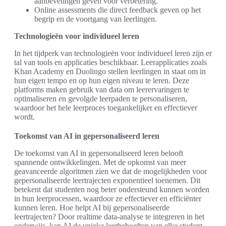
aanbevelingen geven voor verbetering.
Online assessments die direct feedback geven op het
begrip en de voortgang van leerlingen.
Technologieën voor individueel leren
In het tijdperk van technologieën voor individueel leren zijn er
tal van tools en applicaties beschikbaar. Leerapplicaties zoals
Khan Academy en Duolingo stellen leerlingen in staat om in
hun eigen tempo en op hun eigen niveau te leren. Deze
platforms maken gebruik van data om leerervaringen te
optimaliseren en gevolgde leerpaden te personaliseren,
waardoor het hele leerproces toegankelijker en effectiever
wordt.
Toekomst van AI in gepersonaliseerd leren
De toekomst van AI in gepersonaliseerd leren belooft
spannende ontwikkelingen. Met de opkomst van meer
geavanceerde algoritmen zien we dat de mogelijkheden voor
gepersonaliseerde leertrajecten exponentieel toenemen. Dit
betekent dat studenten nog beter ondersteund kunnen worden
in hun leerprocessen, waardoor ze effectiever en efficiënter
kunnen leren. Hoe helpt AI bij gepersonaliseerde
leertrajecten? Door realtime data-analyse te integreren in het
onderwijs, kan AI de unieke leerbehoeften van elke student