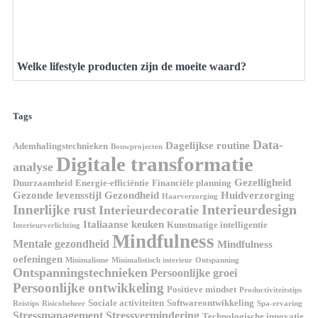
Welke lifestyle producten zijn de moeite waard?
Tags
Data-
Dagelijkse routine
Ademhalingstechnieken
Bouwprojecten
Digitale transformatie
analyse
Gezelligheid
Duurzaamheid
Energie-efficiëntie
Financiële planning
Gezonde levensstijl
Gezondheid
Huidverzorging
Haarverzorging
Interieurdesign
Innerlijke rust
Interieurdecoratie
Italiaanse keuken
Kunstmatige intelligentie
Interieurverlichting
Mindfulness
Mentale gezondheid
Mindfulness
oefeningen
Minimalisme
Minimalistisch interieur
Ontspanning
Ontspanningstechnieken
Persoonlijke groei
Persoonlijke ontwikkeling
Positieve mindset
Productiviteitstips
Sociale activiteiten
Softwareontwikkeling
Reistips
Risicobeheer
Spa-ervaring
Stressmanagement
Stressvermindering
Technologische innovatie