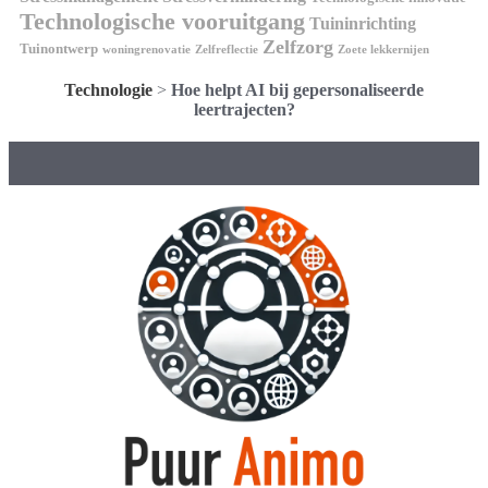
Technologische vooruitgang
Tuininrichting
Zelfzorg
Tuinontwerp
woningrenovatie
Zelfreflectie
Zoete lekkernijen
Technologie
>
Hoe helpt AI bij gepersonaliseerde
leertrajecten?