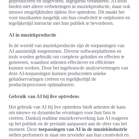
geproduceerd en uitgevoerd, ingrijpend veranderen. AI-tools
bieden niet alleen verbeteringen in muziekproductie, maar ook
nieuwe mogelijkheden tijdens live optredens. Dit maakt het
voor muzikanten mogelijk om hun creativiteit te ontplooien en
tegelijkertijd interactie met hun publiek te bevorderen.
AI in muziekproductie
In de wereld van muziekproductie zijn de toepassingen van
AI aanzienlijk toegenomen. Diverse softwareplatforms en
tools worden gebruikt om complexe geluiden en effecten te
genereren, waardoor artiesten effectiever en efficiënter
kunnen werken. Door het ingebouwde analysevermogen van
deze AI-toepassingen kunnen producenten unieke
geluidservaringen creëren en tegelijkertijd de
productieprocessen optimaliseren.
Gebruik van AI bij live optredens
Het gebruik van AI bij live optredens biedt artiesten de kans
om nieuwe en dynamische ervaringen voor hun fans te
creëren. Dankzij realtime muziekverwerking kan AI reageren
op het publiek en de prestatie aanpassen aan de sfeer van het
moment. Deze
toepassingen van AI in de muziekindustrie
stellen performers in staat om zevender aan hun creativiteit en