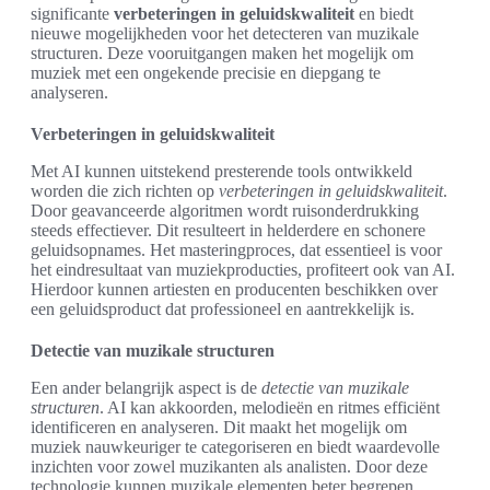
significante
verbeteringen in geluidskwaliteit
en biedt
nieuwe mogelijkheden voor het detecteren van muzikale
structuren. Deze vooruitgangen maken het mogelijk om
muziek met een ongekende precisie en diepgang te
analyseren.
Verbeteringen in geluidskwaliteit
Met AI kunnen uitstekend presterende tools ontwikkeld
worden die zich richten op
verbeteringen in geluidskwaliteit
.
Door geavanceerde algoritmen wordt ruisonderdrukking
steeds effectiever. Dit resulteert in helderdere en schonere
geluidsopnames. Het masteringproces, dat essentieel is voor
het eindresultaat van muziekproducties, profiteert ook van AI.
Hierdoor kunnen artiesten en producenten beschikken over
een geluidsproduct dat professioneel en aantrekkelijk is.
Detectie van muzikale structuren
Een ander belangrijk aspect is de
detectie van muzikale
structuren
. AI kan akkoorden, melodieën en ritmes efficiënt
identificeren en analyseren. Dit maakt het mogelijk om
muziek nauwkeuriger te categoriseren en biedt waardevolle
inzichten voor zowel muzikanten als analisten. Door deze
technologie kunnen muzikale elementen beter begrepen