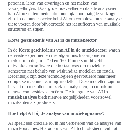
patronen, leren van ervaringen en het maken van
voorspellingen. Door grote hoeveelheden data te analyseren,
kan AI inzichten bieden die moeilijk handmatig te verkrijgen
zijn. In de muzieksector helpt AI om complexe muziekanalyse
uit te voeren door bijvoorbeeld het identificeren van muzikale
structuren en stijlen.
Korte geschiedenis van AI in de muzieksector
In de
Korte geschiedenis van AI in de muzieksector
waren
de eerste experimenten met algoritmisch componeren
merkbaar in de jaren ’50 en ’60. Pioniers in dit veld
ontwikkelden software die in staat was om muziek te
genereren met behulp van wiskundige modellen en regels.
Recentelijk zijn deze technologieën geëvolueerd naar meer
complexe machine learning-modellen. Deze modellen zijn nu
in staat om niet alleen muziek te analyseren, maar ook om
nieuwe composities te creëren. De integratie van
AI in
muziekanalyse
biedt nieuwe mogelijkheden voor zowel
muzikanten als producers.
Hoe helpt AI bij de analyse van muziekopnames?
AI speelt een cruciale rol in het verbeteren van de analyse van
muziekopnames. Het gebruik van AI-technologieën leidt tot