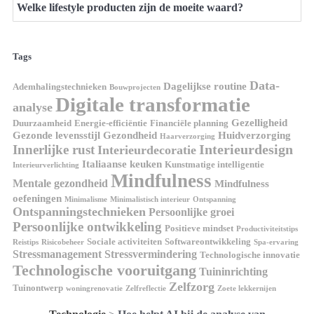
Welke lifestyle producten zijn de moeite waard?
Tags
Data-
Dagelijkse routine
Ademhalingstechnieken
Bouwprojecten
Digitale transformatie
analyse
Gezelligheid
Duurzaamheid
Energie-efficiëntie
Financiële planning
Gezonde levensstijl
Gezondheid
Huidverzorging
Haarverzorging
Interieurdesign
Innerlijke rust
Interieurdecoratie
Italiaanse keuken
Kunstmatige intelligentie
Interieurverlichting
Mindfulness
Mentale gezondheid
Mindfulness
oefeningen
Minimalisme
Minimalistisch interieur
Ontspanning
Ontspanningstechnieken
Persoonlijke groei
Persoonlijke ontwikkeling
Positieve mindset
Productiviteitstips
Sociale activiteiten
Softwareontwikkeling
Reistips
Risicobeheer
Spa-ervaring
Stressmanagement
Stressvermindering
Technologische innovatie
Technologische vooruitgang
Tuininrichting
Zelfzorg
Tuinontwerp
woningrenovatie
Zelfreflectie
Zoete lekkernijen