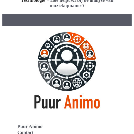
Technologie
>
Hoe helpt AI bij de analyse van
muziekopnames?
Puur Animo
Contact