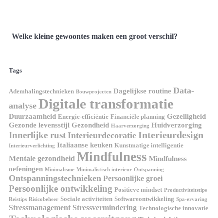
Welke kleine gewoontes maken een groot verschil?
Tags
Data-
Dagelijkse routine
Ademhalingstechnieken
Bouwprojecten
Digitale transformatie
analyse
Duurzaamheid
Gezelligheid
Energie-efficiëntie
Financiële planning
Gezonde levensstijl
Gezondheid
Huidverzorging
Haarverzorging
Interieurdesign
Innerlijke rust
Interieurdecoratie
Italiaanse keuken
Kunstmatige intelligentie
Interieurverlichting
Mindfulness
Mentale gezondheid
Mindfulness
oefeningen
Minimalisme
Minimalistisch interieur
Ontspanning
Ontspanningstechnieken
Persoonlijke groei
Persoonlijke ontwikkeling
Positieve mindset
Productiviteitstips
Sociale activiteiten
Softwareontwikkeling
Reistips
Risicobeheer
Spa-ervaring
Stressmanagement
Stressvermindering
Technologische innovatie