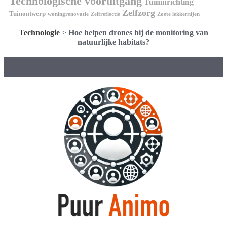
Technologische vooruitgang
Tuininrichting
Zelfzorg
Tuinontwerp
woningrenovatie
Zelfreflectie
Zoete lekkernijen
Technologie
>
Hoe helpen drones bij de monitoring van
natuurlijke habitats?