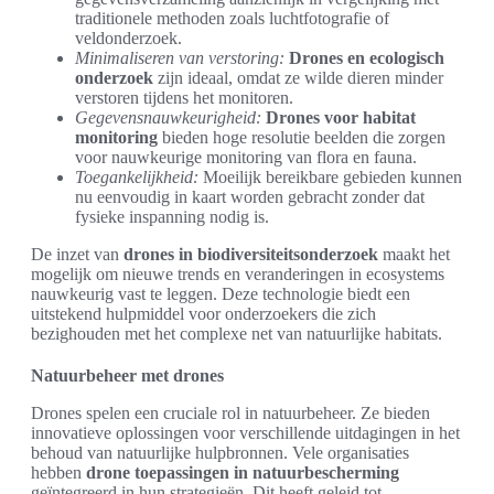
traditionele methoden zoals luchtfotografie of
veldonderzoek.
Minimaliseren van verstoring:
Drones en ecologisch
onderzoek
zijn ideaal, omdat ze wilde dieren minder
verstoren tijdens het monitoren.
Gegevensnauwkeurigheid:
Drones voor habitat
monitoring
bieden hoge resolutie beelden die zorgen
voor nauwkeurige monitoring van flora en fauna.
Toegankelijkheid:
Moeilijk bereikbare gebieden kunnen
nu eenvoudig in kaart worden gebracht zonder dat
fysieke inspanning nodig is.
De inzet van
drones in biodiversiteitsonderzoek
maakt het
mogelijk om nieuwe trends en veranderingen in ecosystems
nauwkeurig vast te leggen. Deze technologie biedt een
uitstekend hulpmiddel voor onderzoekers die zich
bezighouden met het complexe net van natuurlijke habitats.
Natuurbeheer met drones
Drones spelen een cruciale rol in natuurbeheer. Ze bieden
innovatieve oplossingen voor verschillende uitdagingen in het
behoud van natuurlijke hulpbronnen. Vele organisaties
hebben
drone toepassingen in natuurbescherming
geïntegreerd in hun strategieën. Dit heeft geleid tot