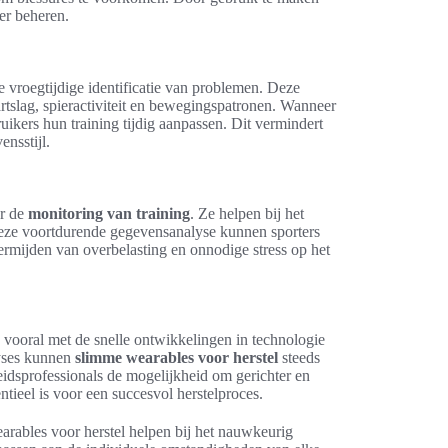
er beheren.
e vroegtijdige identificatie van problemen. Deze
rtslag, spieractiviteit en bewegingspatronen. Wanneer
ikers hun training tijdig aanpassen. Dit vermindert
ensstijl.
or de
monitoring van training
. Ze helpen bij het
j deze voortdurende gegevensanalyse kunnen sporters
ermijden van overbelasting en onnodige stress op het
 vooral met de snelle ontwikkelingen in technologie
lyses kunnen
slimme wearables voor herstel
steeds
idsprofessionals de mogelijkheid om gerichter en
ntieel is voor een succesvol herstelproces.
rables voor herstel helpen bij het nauwkeurig