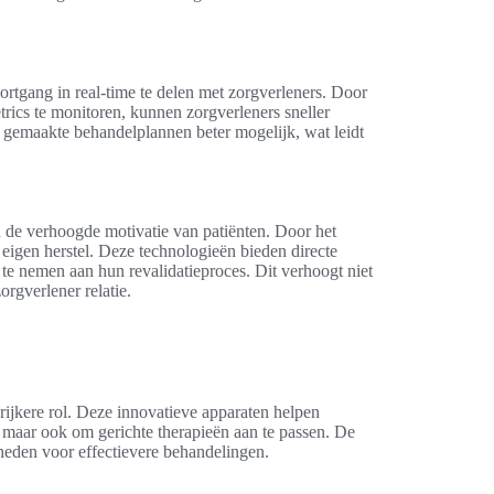
oortgang in real-time te delen met zorgverleners. Door
rics te monitoren, kunnen zorgverleners sneller
t gemaakte behandelplannen beter mogelijk, wat leidt
n de verhoogde motivatie van patiënten. Door het
 eigen herstel. Deze technologieën bieden directe
te nemen aan hun revalidatieproces. Dit verhoogt niet
orgverlener relatie.
rijkere rol. Deze innovatieve apparaten helpen
, maar ook om gerichte therapieën aan te passen. De
kheden voor effectievere behandelingen.