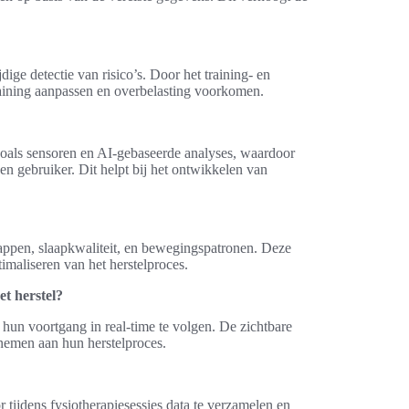
ige detectie van risico’s. Door het training- en
raining aanpassen en overbelasting voorkomen.
zoals sensoren en AI-gebaseerde analyses, waardoor
en gebruiker. Dit helpt bij het ontwikkelen van
tappen, slaapkwaliteit, en bewegingspatronen. Deze
timaliseren van het herstelproces.
et herstel?
n hun voortgang in real-time te volgen. De zichtbare
 nemen aan hun herstelproces.
tijdens fysiotherapiesessies data te verzamelen en