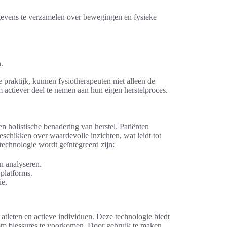
evens te verzamelen over bewegingen en fysieke
.
e praktijk, kunnen fysiotherapeuten niet alleen de
m actiever deel te nemen aan hun eigen herstelproces.
n holistische benadering van herstel. Patiënten
chikken over waardevolle inzichten, wat leidt tot
echnologie wordt geïntegreerd zijn:
n analyseren.
 platforms.
ie.
 atleten en actieve individuen. Deze technologie biedt
s om blessures te voorkomen. Door gebruik te maken