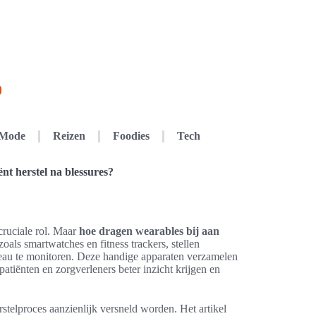
Mode
Reizen
Foodies
Tech
ënt herstel na blessures?
cruciale rol. Maar
hoe dragen wearables bij aan
 zoals smartwatches en fitness trackers, stellen
iveau te monitoren. Deze handige apparaten verzamelen
atiënten en zorgverleners beter inzicht krijgen en
telproces aanzienlijk versneld worden. Het artikel