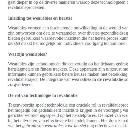
gaat dieper in op de diverse manieren waarop deze technologieën b
revalidatieprocessen.
Inleiding tot wearables en herstel
Wearables vormen een fascinerende ontwikkeling in de wereld van
zijn ontworpen om data te verzamelen over diverse gezondheidsaspe
bieden gebruikers waardevolle inzichten die het herstelproces kun
herstel
maakt het mogelijk om individuele voortgang te monitoren
Wat zijn wearables?
Wearables zijn technologieën die eenvoudig op het lichaam gedra
hartslagmeters en fitness trackers. Deze apparaten zijn uitgerust m
informatie kunnen gebruikers betere keuzes maken met betrekking t
revalidatietraject. De integratie van
wearables in de revalidatie
sc
zorgverleners.
De rol van technologie in revalidatie
Tegenwoordig speelt technologie een cruciale rol in revalidatiep
het mogelijk om gedetailleerd inzicht te krijgen in de voortgang va
gerichter worden ingespeeld op het herstelproces. De inzet van
wea
bij het uitvoeren van effectievere behandelplannen. Hierdoor kan de 
wat het
gebruik van wearables voor herstel
nog effectiever maakt.