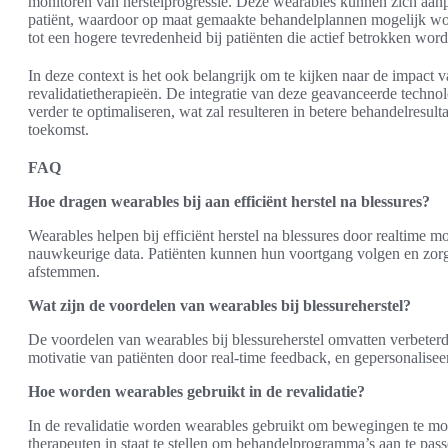
monitoren van herstelprogressie. Deze wearables kunnen zich aan
patiënt, waardoor op maat gemaakte behandelplannen mogelijk worden
tot een hogere tevredenheid bij patiënten die actief betrokken worde
In deze context is het ook belangrijk om te kijken naar de impact 
revalidatietherapieën. De integratie van deze geavanceerde techno
verder te optimaliseren, wat zal resulteren in betere behandelresult
toekomst.
FAQ
Hoe dragen wearables bij aan efficiënt herstel na blessures?
Wearables helpen bij efficiënt herstel na blessures door realtime 
nauwkeurige data. Patiënten kunnen hun voortgang volgen en zor
afstemmen.
Wat zijn de voordelen van wearables bij blessureherstel?
De voordelen van wearables bij blessureherstel omvatten verbete
motivatie van patiënten door real-time feedback, en gepersonalis
Hoe worden wearables gebruikt in de revalidatie?
In de revalidatie worden wearables gebruikt om bewegingen te mo
therapeuten in staat te stellen om behandelprogramma’s aan te pass