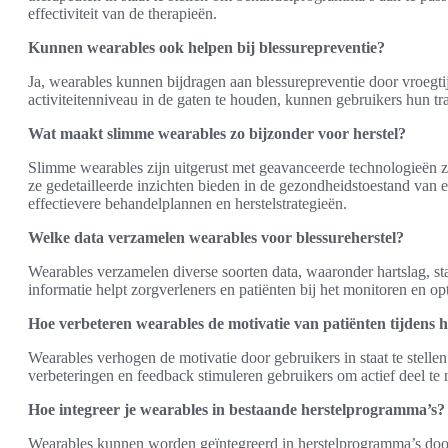
effectiviteit van de therapieën.
Kunnen wearables ook helpen bij blessurepreventie?
Ja, wearables kunnen bijdragen aan blessurepreventie door vroegtijd
activiteitenniveau in de gaten te houden, kunnen gebruikers hun t
Wat maakt slimme wearables zo bijzonder voor herstel?
Slimme wearables zijn uitgerust met geavanceerde technologieën 
ze gedetailleerde inzichten bieden in de gezondheidstoestand van e
effectievere behandelplannen en herstelstrategieën.
Welke data verzamelen wearables voor blessureherstel?
Wearables verzamelen diverse soorten data, waaronder hartslag, s
informatie helpt zorgverleners en patiënten bij het monitoren en op
Hoe verbeteren wearables de motivatie van patiënten tijdens h
Wearables verhogen de motivatie door gebruikers in staat te stelle
verbeteringen en feedback stimuleren gebruikers om actief deel te
Hoe integreer je wearables in bestaande herstelprogramma’s?
Wearables kunnen worden geïntegreerd in herstelprogramma’s door 