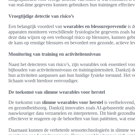
van real-time gegevens kunnen gebruikers hun trainingen effectiev
Vroegtijdige detectie van risico’s
Een belangrijk voordeel van
wearables en blessurepreventie
is d
apparaten monitoren verschillende fysiologische gegevens zoals ha
deze data wijzen op een verhoogd risico op blessures, kunnen gebru
de kans op ernstige blessures en bevordert een gezonde, actieve lev
Monitoring van training en activiteitenniveau
Naast het detecteren van risico’s, zijn wearables ook essentieel vo
bijhouden van activiteitenniveaus en trainingsintensiteit. Dankzi
hun activiteiten aanpassen aan hun huidige fysieke toestand. Het v
lichaam wordt hierdoor eenvoudiger.
De toekomst van slimme wearables voor herstel
De toekomst van
slimme wearables voor herstel
is veelbelovend,
en gezondheidszorg. Dankzij innovaties zoals AI-gebaseerde ana
nauwkeuriger data verzamelen en interpreteren. Dit biedt gezondhe
effectiever te reageren op de behoeften van hun patiënten, wat esse
Daarnaast kunnen de verbeterde sensortechnologieën in slimme wea