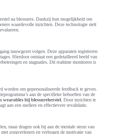
herstel na blessures. Dankzij hun mogelijkheid om
leners waardevolle inzichten. Deze technologie stelt
 evalueren.
tgang nauwgezet volgen. Deze apparaten registreren
ntages. Hierdoor ontstaat een gedetailleerd beeld van
erbeteringen en stagnaties. Dit realtime monitoren is
d worden om gepersonaliseerde feedback te geven.
atieprogramma’s aan de specifieke behoeften van de
 wearables bij blessureherstel
. Door inzichten te
t aan een snellere en effectievere revalidatie.
elen, maar dragen ook bij aan de mentale steun van
 met zorgverleners en verhogen de motivatie van