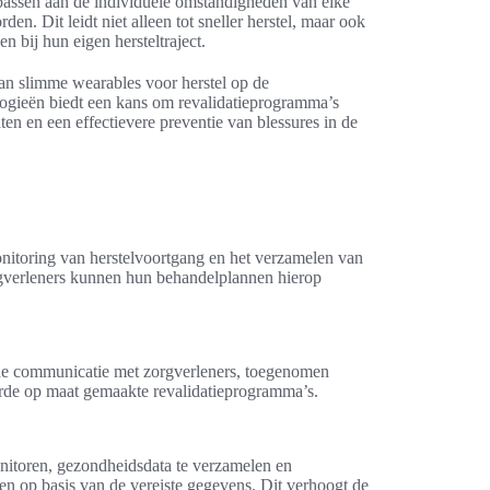
passen aan de individuele omstandigheden van elke
. Dit leidt niet alleen tot sneller herstel, maar ook
n bij hun eigen hersteltraject.
van slimme wearables voor herstel op de
logieën biedt een kans om revalidatieprogramma’s
aten en een effectievere preventie van blessures in de
monitoring van herstelvoortgang en het verzamelen van
gverleners kunnen hun behandelplannen hierop
rde communicatie met zorgverleners, toegenomen
eerde op maat gemaakte revalidatieprogramma’s.
nitoren, gezondheidsdata te verzamelen en
en op basis van de vereiste gegevens. Dit verhoogt de