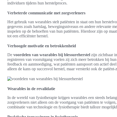
individuen tijdens hun herstelproces.
Verbeterde communicatie met zorgverleners
Het gebruik van wearables stelt patiënten in staat om hun herstelv
gegevens zoals hartslag, bewegingsniveaus en andere relevante met
inspelen op de behoeften van hun patiënten. Hierdoor zijn op maa
tot een efficiënter herstel.
Verhoogde motivatie en betrokkenheid
De
voordelen van wearables bij blessureherstel
zijn zichtbaar i
registreren van vooruitgang voelen zij zich meer betrokken bij hun
feedback en aanmoediging, wat patiënten aanspoort om actief deel 
alleen de kans op succesvol herstel, maar versterkt ook de patiënt-z
Wearables in de revalidatie
In de wereld van fysiotherapie krijgen wearables een steeds belang
zorgverleners niet alleen om de voortgang van patiënten te volgen
combinatie van technologie en fysiotherapie biedt talloze mogelij
Praktische toepassingen in fysiotherapie