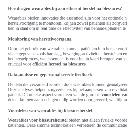
Hoe dragen wearables bij aan efficiënt herstel na blessures?
Wearables bieden innovaties die essentieel zijn voor het optimale 
herstelvoortgang te monitoren, krijgen zowel patiënten als zorgver
hen in staat om in real-time de effectiviteit van behandelplannen te
Monitoring van herstelvoortgang
Door het gebruik van wearables kunnen patiënten hun herstelvoor
vitale gegevens zoals hartslag, bewegingsactiviteit en herstelperce
het herstelproces, wat essentieel is voor het in kaart brengen van v
cruciaal voor
efficiënt herstel na blessures
.
Data-analyse en gepersonaliseerde feedback
De data die verzameld worden door wearables kunnen geanalyseer
Deze analyses helpen zorgverleners bij het aanpassen van revalid
patiënt. Dit unieke aspect vormt een van de grootste
voordelen van
delen, kunnen aanpassingen tijdig worden doorgevoerd, wat bijdraag
Voordelen van wearables bij blessureherstel
Wearables voor blessureherstel
bieden niet alleen fysieke voord
patiënten. Deze slimme technologieën verbeteren de communicatie