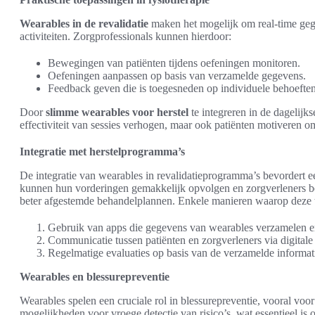
Wearables in de revalidatie
maken het mogelijk om real-time geg
activiteiten. Zorgprofessionals kunnen hierdoor:
Bewegingen van patiënten tijdens oefeningen monitoren.
Oefeningen aanpassen op basis van verzamelde gegevens.
Feedback geven die is toegesneden op individuele behoeften
Door
slimme wearables voor herstel
te integreren in de dagelijks
effectiviteit van sessies verhogen, maar ook patiënten motiveren o
Integratie met herstelprogramma’s
De integratie van wearables in revalidatieprogramma’s bevordert ee
kunnen hun vorderingen gemakkelijk opvolgen en zorgverleners bes
beter afgestemde behandelplannen. Enkele manieren waarop deze t
Gebruik van apps die gegevens van wearables verzamelen e
Communicatie tussen patiënten en zorgverleners via digitale
Regelmatige evaluaties op basis van de verzamelde informat
Wearables en blessurepreventie
Wearables spelen een cruciale rol in blessurepreventie, vooral voor
mogelijkheden voor vroege detectie van risico’s, wat essentieel i