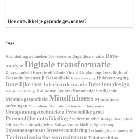
Hoe ontwikkel je gezonde gewoontes?
Tags
Data-
Ademhalingstechnieken
Dagelijkse routine
Bouwprojecten
Digitale transformatie
analyse
Gezelligheid
Duurzaamheid
Energie-efficiëntie
Financiële planning
Gezonde levensstijl
Gezondheid
Huidverzorging
Haarverzorging
Interieurdesign
Innerlijke rust
Interieurdecoratie
Italiaanse keuken
Kunstmatige intelligentie
Interieurverlichting
Mindfulness
Mentale gezondheid
Mindfulness
oefeningen
Minimalisme
Minimalistisch interieur
Ontspanning
Ontspanningstechnieken
Persoonlijke groei
Persoonlijke ontwikkeling
Positieve mindset
Reistips
Risicobeheer
Sociale activiteiten
Softwareontwikkeling
Self-care
Spa-ervaring
Stressmanagement
Stressvermindering
Technologische innovatie
Technologische vooruitgang
Tuininrichting