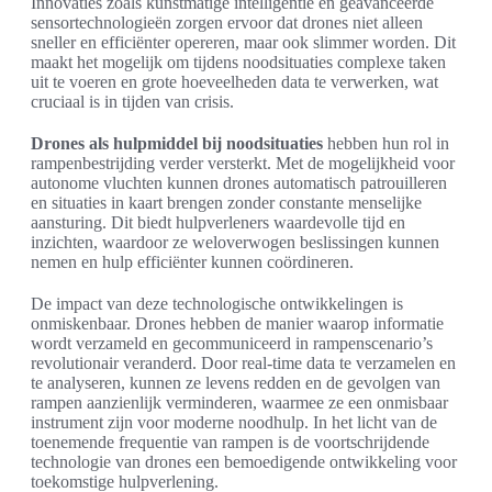
Innovaties zoals kunstmatige intelligentie en geavanceerde
sensortechnologieën zorgen ervoor dat drones niet alleen
sneller en efficiënter opereren, maar ook slimmer worden. Dit
maakt het mogelijk om tijdens noodsituaties complexe taken
uit te voeren en grote hoeveelheden data te verwerken, wat
cruciaal is in tijden van crisis.
Drones als hulpmiddel bij noodsituaties
hebben hun rol in
rampenbestrijding verder versterkt. Met de mogelijkheid voor
autonome vluchten kunnen drones automatisch patrouilleren
en situaties in kaart brengen zonder constante menselijke
aansturing. Dit biedt hulpverleners waardevolle tijd en
inzichten, waardoor ze weloverwogen beslissingen kunnen
nemen en hulp efficiënter kunnen coördineren.
De impact van deze technologische ontwikkelingen is
onmiskenbaar. Drones hebben de manier waarop informatie
wordt verzameld en gecommuniceerd in rampenscenario’s
revolutionair veranderd. Door real-time data te verzamelen en
te analyseren, kunnen ze levens redden en de gevolgen van
rampen aanzienlijk verminderen, waarmee ze een onmisbaar
instrument zijn voor moderne noodhulp. In het licht van de
toenemende frequentie van rampen is de voortschrijdende
technologie van drones een bemoedigende ontwikkeling voor
toekomstige hulpverlening.