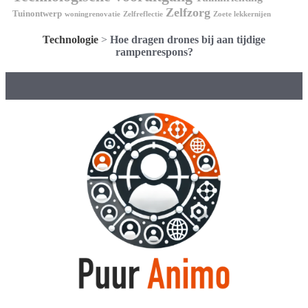
Zelfzorg
Tuinontwerp
woningrenovatie
Zelfreflectie
Zoete lekkernijen
Technologie
>
Hoe dragen drones bij aan tijdige
rampenrespons?