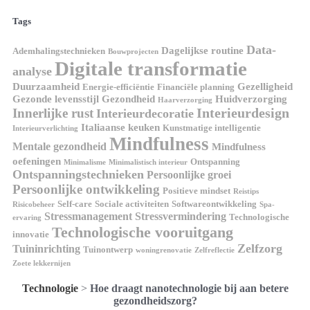
Tags
Data-
Dagelijkse routine
Ademhalingstechnieken
Bouwprojecten
Digitale transformatie
analyse
Duurzaamheid
Gezelligheid
Energie-efficiëntie
Financiële planning
Gezonde levensstijl
Gezondheid
Huidverzorging
Haarverzorging
Interieurdesign
Innerlijke rust
Interieurdecoratie
Italiaanse keuken
Kunstmatige intelligentie
Interieurverlichting
Mindfulness
Mentale gezondheid
Mindfulness
oefeningen
Ontspanning
Minimalisme
Minimalistisch interieur
Ontspanningstechnieken
Persoonlijke groei
Persoonlijke ontwikkeling
Positieve mindset
Reistips
Self-care
Sociale activiteiten
Softwareontwikkeling
Risicobeheer
Spa-
Stressmanagement
Stressvermindering
Technologische
ervaring
Technologische vooruitgang
innovatie
Zelfzorg
Tuininrichting
Tuinontwerp
woningrenovatie
Zelfreflectie
Zoete lekkernijen
Technologie
>
Hoe draagt nanotechnologie bij aan betere
gezondheidszorg?