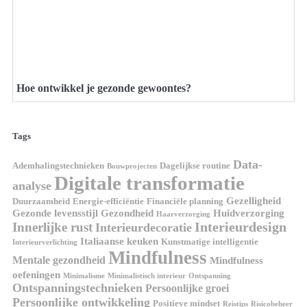
Hoe ontwikkel je gezonde gewoontes?
Tags
Data-
Ademhalingstechnieken
Dagelijkse routine
Bouwprojecten
Digitale transformatie
analyse
Gezelligheid
Duurzaamheid
Energie-efficiëntie
Financiële planning
Gezonde levensstijl
Gezondheid
Huidverzorging
Haarverzorging
Interieurdesign
Innerlijke rust
Interieurdecoratie
Italiaanse keuken
Kunstmatige intelligentie
Interieurverlichting
Mindfulness
Mentale gezondheid
Mindfulness
oefeningen
Minimalisme
Minimalistisch interieur
Ontspanning
Ontspanningstechnieken
Persoonlijke groei
Persoonlijke ontwikkeling
Positieve mindset
Reistips
Risicobeheer