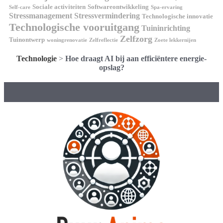
Sociale activiteiten
Softwareontwikkeling
Self-care
Spa-ervaring
Stressmanagement
Stressvermindering
Technologische innovatie
Technologische vooruitgang
Tuininrichting
Zelfzorg
Tuinontwerp
woningrenovatie
Zelfreflectie
Zoete lekkernijen
Technologie
>
Hoe draagt AI bij aan efficiëntere energie-
opslag?