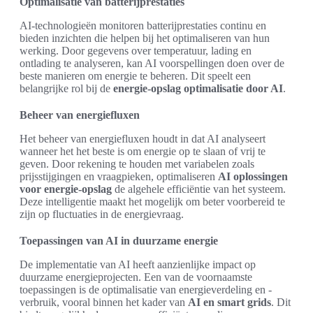
Optimalisatie van batterijprestaties
AI-technologieën monitoren batterijprestaties continu en
bieden inzichten die helpen bij het optimaliseren van hun
werking. Door gegevens over temperatuur, lading en
ontlading te analyseren, kan AI voorspellingen doen over de
beste manieren om energie te beheren. Dit speelt een
belangrijke rol bij de
energie-opslag optimalisatie door AI
.
Beheer van energiefluxen
Het beheer van energiefluxen houdt in dat AI analyseert
wanneer het het beste is om energie op te slaan of vrij te
geven. Door rekening te houden met variabelen zoals
prijsstijgingen en vraagpieken, optimaliseren
AI oplossingen
voor energie-opslag
de algehele efficiëntie van het systeem.
Deze intelligentie maakt het mogelijk om beter voorbereid te
zijn op fluctuaties in de energievraag.
Toepassingen van AI in duurzame energie
De implementatie van AI heeft aanzienlijke impact op
duurzame energieprojecten. Een van de voornaamste
toepassingen is de optimalisatie van energieverdeling en -
verbruik, vooral binnen het kader van
AI en smart grids
. Dit