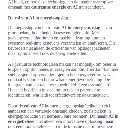
AI biedt, en hoe deze technologieën de manier waarop we
omgaan met
duurzame energie en AI
transcenderen.
De rol van AI in energie-opslag
De toepassing van de rol van
AI in energie-opslag
is van
groot belang in de hedendaagse energiemarkt. Met
geavanceerde algoritmen en machine learning kunnen
systemen real-time gegevens verzamelen en analyseren. Dit
bevordert niet alleen de efficiëntie van opslagcapaciteiten,
maar optimaliseert ook de energiebehoeften.
AI-gestuurde technologieën maken het mogelijk om beter in
te spelen op fluctuaties in vraag en aanbod. Hierdoor kan men
snel reageren op veranderingen in het energieverbruik, wat
cruciaal is voor een betrouwbare energievoorziening. De
integratie van data-analyse speelt hierbij een essentiële rol.
Het stelt bedrijven in staat om trends en patronen te
identificeren, wat leidt tot effectievere opslagstrategieën.
Door de
rol van AI
kunnen energieopslagfaciliteiten zich
aanpassen aan variabele omstandigheden, zoals pieken in
energieproductie van hernieuwbare bronnen. Dit maakt
AI in
energiebeheer
niet alleen een innovatieve oplossing, maar
ook een noodzakelijke stap in de transitie naar duurzamere