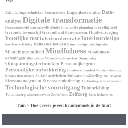
Tags
Data-
Dagelijkse routine
Ademhalingstechnieken
Bouwprojecten
Digitale transformatie
analyse
Gezelligheid
Duurzaamheid
Energie-efficiëntie
Financiële planning
Gezonde levensstijl
Gezondheid
Huidverzorging
Haarverzorging
Interieurdesign
Innerlijke rust
Interieurdecoratie
Italiaanse keuken
Kunstmatige intelligentie
Interieurverlichting
Mindfulness
Mentale gezondheid
Mindfulness
oefeningen
Minimalisme
Minimalistisch interieur
Ontspanning
Ontspanningstechnieken
Persoonlijke groei
Persoonlijke ontwikkeling
Positieve mindset
Productiviteitstips
Sociale activiteiten
Softwareontwikkeling
Reistips
Risicobeheer
Spa-ervaring
Stressmanagement
Stressvermindering
Technologische innovatie
Technologische vooruitgang
Tuininrichting
Zelfzorg
Tuinontwerp
woningrenovatie
Zelfreflectie
Zoete lekkernijen
Tuin
>
Hoe creëer je een kruidenhoek in de tuin?