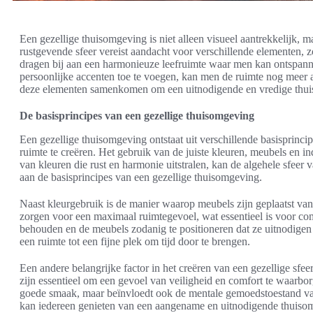
Een gezellige thuisomgeving is niet alleen visueel aantrekkelijk, 
rustgevende sfeer vereist aandacht voor verschillende elementen, zo
dragen bij aan een harmonieuze leefruimte waar men kan ontspanne
persoonlijke accenten toe te voegen, kan men de ruimte nog meer
deze elementen samenkomen om een uitnodigende en vredige thuis
De basisprincipes van een gezellige thuisomgeving
Een gezellige thuisomgeving ontstaat uit verschillende basisprin
ruimte te creëren. Het gebruik van de juiste kleuren, meubels en ind
van kleuren die rust en harmonie uitstralen, kan de algehele sfeer 
aan de basisprincipes van een gezellige thuisomgeving.
Naast kleurgebruik is de manier waarop meubels zijn geplaatst va
zorgen voor een maximaal ruimtegevoel, wat essentieel is voor com
behouden en de meubels zodanig te positioneren dat ze uitnodigen to
een ruimte tot een fijne plek om tijd door te brengen.
Een andere belangrijke factor in het creëren van een gezellige sfe
zijn essentieel om een gevoel van veiligheid en comfort te waarbor
goede smaak, maar beïnvloedt ook de mentale gemoedstoestand van
kan iedereen genieten van een aangename en uitnodigende thuiso