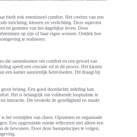
maar biedt ook emotioneel comfort. Het creëren van een
als inrichting, kleuren en verlichting. Deze aspecten
n en genieten van het dagelijkse leven. Door
 afstemmen op zijn of haar eigen wensen. Ontdek hoe
omgeving te realiseren.
cipes die samenkomen om comfort en een gevoel van
eling speelt een cruciale rol in dit proces. Het kiezen
van een kamer aanzienlijk beïnvloeden. Dit draagt bij
n groot belang. Een goed doordachte indeling kan
fort. Het is belangrijk om voldoende loopruimte te
t interactie. Dit versterkt de gezelligheid en maakt
er is het vermijden van chaos. Opruimen en organisatie
gen. Een opgeruimde ruimte reflecteert niet alleen een
 de bewoners. Door deze basisprincipes te volgen,
mgeving.