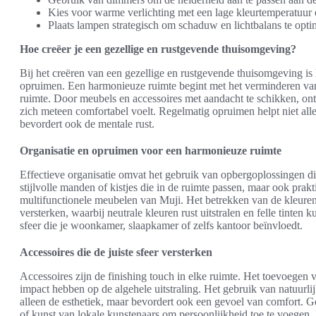
Kies voor warme verlichting met een lage kleurtemperatuur
Plaats lampen strategisch om schaduw en lichtbalans te opti
Hoe creëer je een gezellige en rustgevende thuisomgeving?
Bij het creëren van een gezellige en rustgevende thuisomgeving is 
opruimen. Een harmonieuze ruimte begint met het verminderen van
ruimte. Door meubels en accessoires met aandacht te schikken, ont
zich meteen comfortabel voelt. Regelmatig opruimen helpt niet al
bevordert ook de mentale rust.
Organisatie en opruimen voor een harmonieuze ruimte
Effectieve organisatie omvat het gebruik van opbergoplossingen die
stijlvolle manden of kistjes die in de ruimte passen, maar ook pr
multifunctionele meubelen van Muji. Het betrekken van de kleuren
versterken, waarbij neutrale kleuren rust uitstralen en felle tinten 
sfeer die je woonkamer, slaapkamer of zelfs kantoor beïnvloedt.
Accessoires die de juiste sfeer versterken
Accessoires zijn de finishing touch in elke ruimte. Het toevoegen
impact hebben op de algehele uitstraling. Het gebruik van natuurlij
alleen de esthetiek, maar bevordert ook een gevoel van comfort. 
of kunst van lokale kunstenaars om persoonlijkheid toe te voegen.