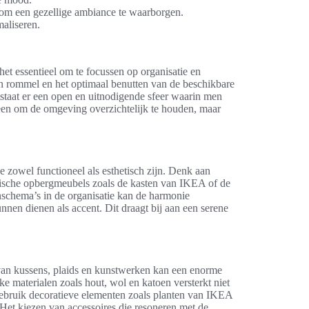
 om een gezellige ambiance te waarborgen.
maliseren.
het essentieel om te focussen op organisatie en
 rommel en het optimaal benutten van de beschikbare
staat er een open en uitnodigende sfeer waarin men
leen om de omgeving overzichtelijk te houden, maar
 zowel functioneel als esthetisch zijn. Denk aan
aktische opbergmeubels zoals de kasten van IKEA of de
schema’s in de organisatie kan de harmonie
kunnen dienen als accent. Dit draagt bij aan een serene
 van kussens, plaids en kunstwerken kan een enorme
ke materialen zoals hout, wol en katoen versterkt niet
Gebruik decoratieve elementen zoals planten van IKEA
 Het kiezen van accessoires die resoneren met de